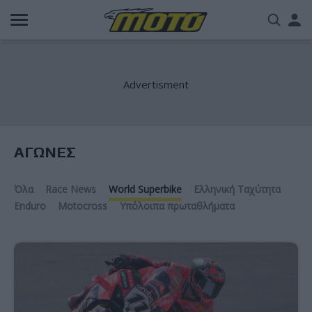
Παράκαμψη
Us
προς
το
acc
κυρίως
περιεχόμενο
me
ΑΓΩΝΕΣ
Όλα
Race News
World Superbike
Ελληνική Ταχύτητα
Enduro
Motocross
Υπόλοιπα πρωταθλήματα