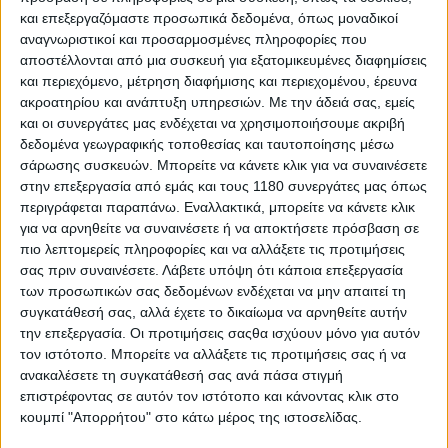
και επεξεργαζόμαστε προσωπικά δεδομένα, όπως μοναδικοί
World Superbike
αναγνωριστικοί και προσαρμοσμένες πληροφορίες που
αποστέλλονται από μια συσκευή για εξατομικευμένες διαφημίσεις
MOTUL WSBK, Most: Πρόγραμμα μεταδόσεων -
και περιεχόμενο, μέτρηση διαφήμισης και περιεχομένου, έρευνα
Όλες οι κατηγορίες – Πότε αγωνίζεται ο Γιάννης
ακροατηρίου και ανάπτυξη υπηρεσιών.
Με την άδειά σας, εμείς
Περιστεράς
και οι συνεργάτες μας ενδέχεται να χρησιμοποιήσουμε ακριβή
Μετά το GP της Ουγγαρίας και τη - μία ακόμη - απόλυτη
δεδομένα γεωγραφικής τοποθεσίας και ταυτοποίησης μέσω
επικράτηση του Nicolo Bulega, μεταφερόμαστε στ...
σάρωσης συσκευών. Μπορείτε να κάνετε κλικ για να συναινέσετε
στην επεξεργασία από εμάς και τους 1180 συνεργάτες μας όπως
περιγράφεται παραπάνω. Εναλλακτικά, μπορείτε να κάνετε κλικ
για να αρνηθείτε να συναινέσετε ή να αποκτήσετε πρόσβαση σε
πιο λεπτομερείς πληροφορίες και να αλλάξετε τις προτιμήσεις
σας πριν συναινέσετε.
Λάβετε υπόψη ότι κάποια επεξεργασία
των προσωπικών σας δεδομένων ενδέχεται να μην απαιτεί τη
συγκατάθεσή σας, αλλά έχετε το δικαίωμα να αρνηθείτε αυτήν
την επεξεργασία. Οι προτιμήσεις σαςθα ισχύουν μόνο για αυτόν
τον ιστότοπο. Μπορείτε να αλλάξετε τις προτιμήσεις σας ή να
ανακαλέσετε τη συγκατάθεσή σας ανά πάσα στιγμή
επιστρέφοντας σε αυτόν τον ιστότοπο και κάνοντας κλικ στο
κουμπί "Απορρήτου" στο κάτω μέρος της ιστοσελίδας.
World Superbike
8/5/2026