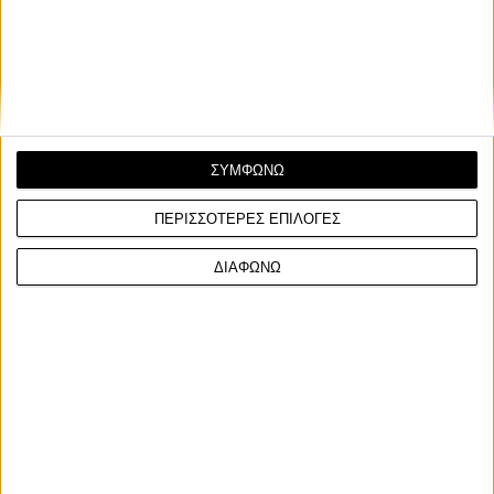
ΣΥΜΦΩΝΩ
ΠΕΡΙΣΣΟΤΕΡΕΣ ΕΠΙΛΟΓΕΣ
ΔΙΑΦΩΝΩ
World Superbike
23/4/2026
MOTUL WSBK - Honda HRC: Ο Ιάπωνας Yuki Kunii θα
αντικαταστήσει τον Jake Dixon
Ο Ιάπωνας αναβάτης Yuki Kunii θα κάνει το ντεμπούτο του στο
Παγκόσμιο Πρωτάθλημα Superbike στη Balat...