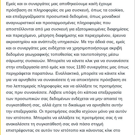
Εμείς και οι συνεργάτες μας αποθηκεύουμε και/ή έχουμε
IULIAN
14
10
STK1000
ROU
FRM
1:23.0
πρόσβαση σε πληροφορίες σε μια συσκευή, όπως τα cookies,
TRIFAN
και επεξεργαζόμαστε προσωπικά δεδομένα, όπως μοναδικοί
ZELCA
15
127
SBK
ROU
FRM
1:24.0
αναγνωριστικοί και προσαρμοσμένες πληροφορίες που
ADRIAN
αποστέλλονται από μια συσκευή για εξατομικευμένες διαφημίσεις
TSVETELIN
16
97
SBK
BUL
BMF
1:24.2
και περιεχόμενο, μέτρηση διαφήμισης και περιεχομένου, έρευνα
PENCHEV
ακροατηρίου και ανάπτυξη υπηρεσιών.
Με την άδειά σας, εμείς
ERCELIC
και οι συνεργάτες μας ενδέχεται να χρησιμοποιήσουμε ακριβή
17
169
SBK
TUR
TMF
1:25.2
YUNUS
δεδομένα γεωγραφικής τοποθεσίας και ταυτοποίησης μέσω
18
9
IVAN SABEV
SBK
BUL
BMF
1:27.3
σάρωσης συσκευών. Μπορείτε να κάνετε κλικ για να συναινέσετε
στην επεξεργασία από εμάς και τους 1180 συνεργάτες μας όπως
περιγράφεται παραπάνω. Εναλλακτικά, μπορείτε να κάνετε κλικ
BMU GRAND PRIX ROAD RACING 2023 R11& R12 SRC
για να αρνηθείτε να συναινέσετε ή να αποκτήσετε πρόσβαση σε
GREECE
πιο λεπτομερείς πληροφορίες και να αλλάξετε τις προτιμήσεις
σας πριν συναινέσετε.
Λάβετε υπόψη ότι κάποια επεξεργασία
των προσωπικών σας δεδομένων ενδέχεται να μην απαιτεί τη
Results of SSP - TIME PRACTICE 1
συγκατάθεσή σας, αλλά έχετε το δικαίωμα να αρνηθείτε αυτήν
την επεξεργασία. Οι προτιμήσεις σαςθα ισχύουν μόνο για αυτόν
τον ιστότοπο. Μπορείτε να αλλάξετε τις προτιμήσεις σας ή να
ανακαλέσετε τη συγκατάθεσή σας ανά πάσα στιγμή
επιστρέφοντας σε αυτόν τον ιστότοπο και κάνοντας κλικ στο
Pos
No.
Name
Class
Nat.
Federation
Bes