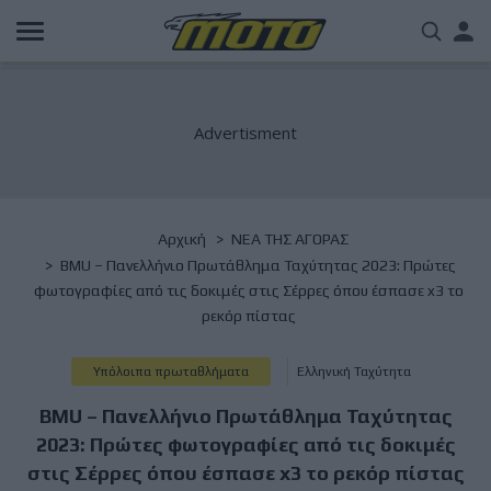
Παράκαμψη
Us
προς
το
acc
κυρίως
περιεχόμενο
me
Breadcrumb
Αρχική
NΕΑ ΤΗΣ ΑΓΟΡΑΣ
BMU – Πανελλήνιο Πρωτάθλημα Ταχύτητας 2023: Πρώτες
φωτογραφίες από τις δοκιμές στις Σέρρες όπου έσπασε x3 το
ρεκόρ πίστας
Υπόλοιπα πρωταθλήματα
Ελληνική Ταχύτητα
BMU – Πανελλήνιο Πρωτάθλημα Ταχύτητας
2023: Πρώτες φωτογραφίες από τις δοκιμές
στις Σέρρες όπου έσπασε x3 το ρεκόρ πίστας