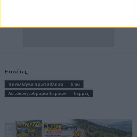
Ετικέτες
πανελλήνιο πρωτάθλημα
bmu
Αυτοκινητοδρόμιο Σερρών
Σέρρες