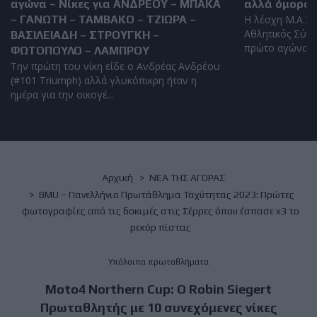
αγώνα – Νίκες για ΑΝΔΡΕΟΥ – ΜΠΑΚΑ
αλλά όμορφο
– ΓΑΝΩΤΗ – ΤΑΜΒΑΚΟ – ΤΖΙΩΡΑ –
Η λέσχη Μ.Α.Σ.
Αθλητικός Σύλ
ΒΑΣΙΛΕΙΑΔΗ – ΣΤΡΟΥΓΚΗ –
πρώτο αγώνα της
ΦΩΤΟΠΟΥΛΟ – ΛΑΜΠΡΟΥ
Την πρώτη του νίκη είδε ο Ανδρέας Ανδρέου
(#101 Triumph) αλλά γλυκόπικρη ήταν η
ημέρα για την οικογέ...
Breadcrumb
Αρχική
NΕΑ ΤΗΣ ΑΓΟΡΑΣ
BMU – Πανελλήνιο Πρωτάθλημα Ταχύτητας 2023: Πρώτες
φωτογραφίες από τις δοκιμές στις Σέρρες όπου έσπασε x3 το
ρεκόρ πίστας
Υπόλοιπα πρωταθλήματα
Moto4 Northern Cup: Ο Robin Siegert
Πρωταθλητής με 10 συνεχόμενες νίκες