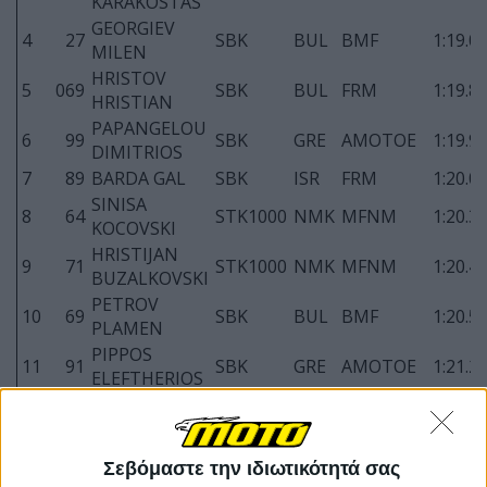
KARAKOSTAS
GEORGIEV
4
27
SBK
BUL
BMF
1:19.0
MILEN
HRISTOV
5
069
SBK
BUL
FRM
1:19.8
HRISTIAN
PAPANGELOU
6
99
SBK
GRE
AMOTOE
1:19.9
DIMITRIOS
7
89
BARDA GAL
SBK
ISR
FRM
1:20.0
SINISA
8
64
STK1000
ΝΜΚ
MFNM
1:20.3
KOCOVSKI
HRISTIJAN
9
71
STK1000
ΝΜΚ
MFNM
1:20.4
BUZALKOVSKI
PETROV
10
69
SBK
BUL
BMF
1:20.5
PLAMEN
PIPPOS
11
91
SBK
GRE
AMOTOE
1:21.2
ELEFTHERIOS
MARKOV
12
111
STK1000
BUL
BMF
1:21.7
VELISLAV
ANGEL
13
57
SBK
BUL
BMF
1:22.4
Σεβόμαστε την ιδιωτικότητά σας
TRAKOV