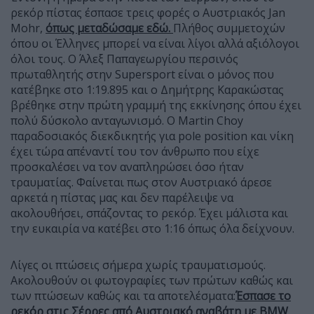
ρεκόρ πίστας έσπασε τρεις φορές ο Αυστριακός
Jan
Mohr
,
όπως μεταδώσαμε εδώ.
Πλήθος συμμετοχών
όπου οι Έλληνες μπορεί να είναι λίγοι αλλά αξιόλογοι
όλοι τους. Ο Άλεξ Παπαγεωργίου περσινός
πρωταθλητής στην
Supersport
είναι ο μόνος που
κατέβηκε στο 1:19.895 και ο Δημήτρης Καρακώστας
βρέθηκε στην πρώτη γραμμή της εκκίνησης όπου έχει
πολύ δύσκολο ανταγωνισμό. Ο
Martin
Choy
παραδοσιακός διεκδικητής για
pole
position
και νίκη
έχει τώρα απέναντί του τον άνθρωπο που είχε
προσκαλέσει να τον αναπληρώσει όσο ήταν
τραυματίας. Φαίνεται πως στον Αυστριακό άρεσε
αρκετά η πίστας μας και δεν παρέλειψε να
ακολουθήσει, σπάζοντας το ρεκόρ. Έχει μάλιστα και
την ευκαιρία να κατέβει στο 1:16 όπως όλα δείχνουν.
Λίγες οι πτώσεις σήμερα χωρίς τραυματισμούς.
Ακολουθούν οι φωτογραφίες των πρώτων καθώς και
των πτώσεων καθώς και τα αποτελέσματα:
Έσπασε το
ρεκόρ στις Σέρρες από Αυστριακό αναβάτη με BMW