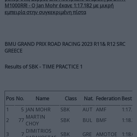
M1000RR! -
Ο Jan Mohr έκανε 1:17.182 με μικρή
εμπειρία στην συγκεκριμένη πίστα
BMU GRAND PRIX ROAD RACING 2023 R11& R12 SRC
GREECE
Results of SBK - TIME PRACTICE 1
Pos
No.
Name
Class
Nat.
Federation
Best 
1
5
JAN MOHR
SBK
AUT
AMF
1:17.1
MARTIN
2
77
SBK
BUL
BMF
1:18.3
CHOY
DIMITRIOS
3
7
SBK
GRE
AMOTOE
1:18.6