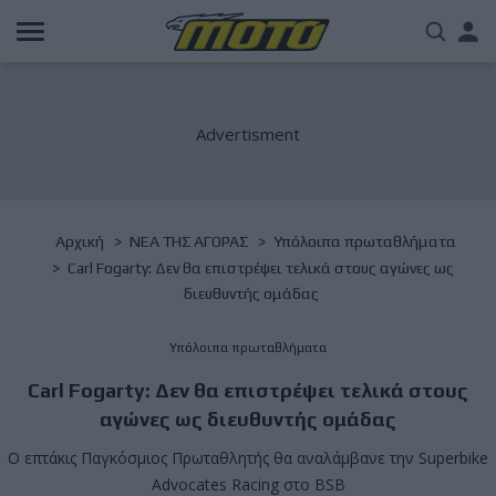
Παράκαμψη
Us
προς
το
acc
κυρίως
περιεχόμενο
me
Breadcrumb
Αρχική
NΕΑ ΤΗΣ ΑΓΟΡΑΣ
Υπόλοιπα πρωταθλήματα
Carl Fogarty: Δεν θα επιστρέψει τελικά στους αγώνες ως
διευθυντής ομάδας
Υπόλοιπα πρωταθλήματα
Carl Fogarty: Δεν θα επιστρέψει τελικά στους
αγώνες ως διευθυντής ομάδας
Ο επτάκις Παγκόσμιος Πρωταθλητής θα αναλάμβανε την Superbike
Advocates Racing στο BSB