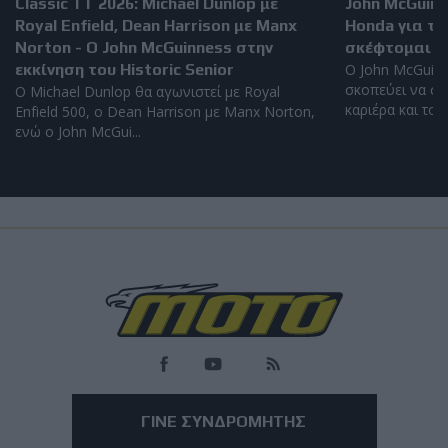
Classic TT 2026: Michael Dunlop με
John McGuinn
Royal Enfield, Dean Harrison με Manx
Honda για το
Norton - Ο John McGuinness στην
σκέφτομαι α
εκκίνηση του Historic Senior
Ο John McGuinn
σκοπεύει να συ
Ο Michael Dunlop θα αγωνιστεί με Royal
καριέρα και το 2
Enfield 500, ο Dean Harrison με Manx Norton,
ενώ ο John McGui...
Load
More
ΓΙΝΕ ΣΥΝΔΡΟΜΗΤΗΣ