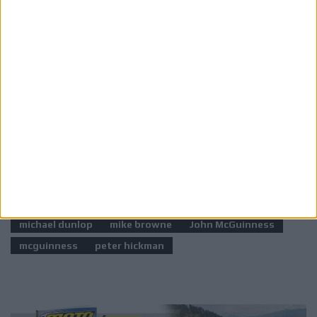
Εμείς ευελπιστούμε ότι η φετινή διοργάνωση θα
ταλανιστεί λιγότερο από τον καιρό καθώς την
περασμένη χρονιά,
οι συνθήκες δεν επέτρεψαν την
ομαλή διεξαγωγή του προγράμματος τόσο του Isle of
Mann TT όσο και του Classic ΤΤ
.
Ετικέτες
Isle of Man
Isle of Man 2026
Isle of Man Classic TT
Isle of Man Classic TT 2026
Dean Harrison
michael dunlop
mike browne
John McGuinness
mcguinness
peter hickman