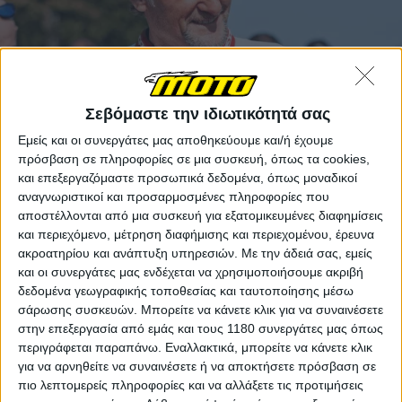
Σεβόμαστε την ιδιωτικότητά σας
Εμείς και οι συνεργάτες μας αποθηκεύουμε και/ή έχουμε
Η δήλωση του Foggy
πρόσβαση σε πληροφορίες σε μια συσκευή, όπως τα cookies,
και επεξεργαζόμαστε προσωπικά δεδομένα, όπως μοναδικοί
"Καταλαβαίνω ότι αυτή είναι μια απογοητευτική
αναγνωριστικοί και προσαρμοσμένες πληροφορίες που
είδηση για όσους ανυπομονούσαν να με δουν ξανά
αποστέλλονται από μια συσκευή για εξατομικευμένες διαφημίσεις
στο paddock με μια νέα ομάδα Ducati. Όμως τα
και περιεχόμενο, μέτρηση διαφήμισης και περιεχομένου, έρευνα
πράγματα έχουν αλλάξει από την αρχική ανακοίνωση
ακροατηρίου και ανάπτυξη υπηρεσιών.
Με την άδειά σας, εμείς
και δεν ήθελα να υποσχεθώ πράγματα που ίσως δεν
και οι συνεργάτες μας ενδέχεται να χρησιμοποιήσουμε ακριβή
μπορέσουμε να τηρήσουμε", είπε ο Fogarty.
δεδομένα γεωγραφικής τοποθεσίας και ταυτοποίησης μέσω
σάρωσης συσκευών. Μπορείτε να κάνετε κλικ για να συναινέσετε
στην επεξεργασία από εμάς και τους 1180 συνεργάτες μας όπως
"Ξέρω πόσο δύσκολο είναι να τρέχεις μια ομάδα
περιγράφεται παραπάνω. Εναλλακτικά, μπορείτε να κάνετε κλικ
μοτοσυκλέτας – και ήμουν έτοιμος να ξαναπεράσω
για να αρνηθείτε να συναινέσετε ή να αποκτήσετε πρόσβαση σε
αυτό το άγχος, αλλά μόνο με το σωστό πακέτο.
πιο λεπτομερείς πληροφορίες και να αλλάξετε τις προτιμήσεις
Υπήρχαν πάρα πολλές αμφιβολίες σε αυτό το πρώιμο