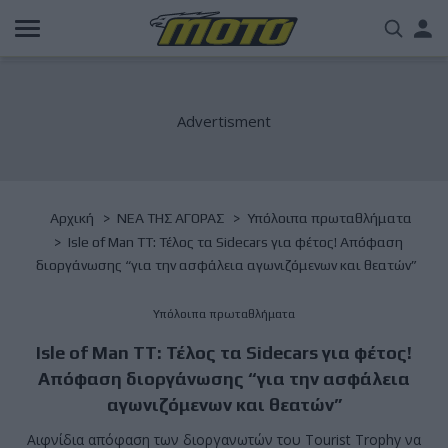
Παράκαμψη
Us
προς
το
acc
κυρίως
περιεχόμενο
me
Breadcrumb
Αρχική
NΕΑ ΤΗΣ ΑΓΟΡΑΣ
Υπόλοιπα πρωταθλήματα
Isle of Man TT: Τέλος τα Sidecars για φέτος! Απόφαση
διοργάνωσης “για την ασφάλεια αγωνιζόμενων και θεατών”
Υπόλοιπα πρωταθλήματα
Isle of Man TT: Τέλος τα Sidecars για φέτος!
Απόφαση διοργάνωσης “για την ασφάλεια
αγωνιζόμενων και θεατών”
Αιφνίδια απόφαση των διοργανωτών του Tourist Trophy να