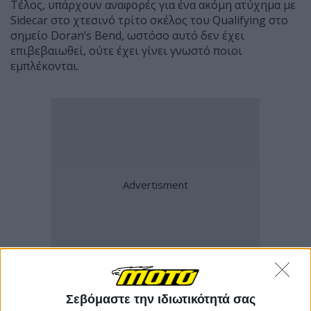
Τέλος, υπάρχουν αναφορές για ένα ακόμη ατύχημα με
Sidecar στο χτεσινό τρίτο σκέλος του Qualifying στο
σημείο Doran’s Bend, ωστόσο αυτό δεν έχει
επιβεβαιωθεί, ούτε έχει γίνει γνωστό ποιοι
εμπλέκονται.
Σεβόμαστε την ιδιωτικότητά σας