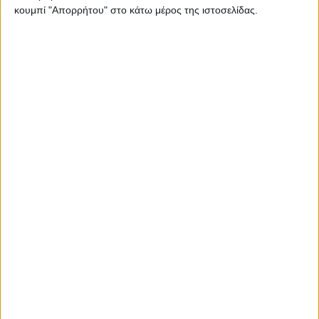
κουμπί "Απορρήτου" στο κάτω μέρος της ιστοσελίδας.
Mason Klein: “
Νομίζω πως η μοτοσυκλέτα είναι έτοιμη
για νίκη. Δεν θα έπαιρνα μέρος στο
Dakar
αν δεν
στόχευα στη νίκη. Η πρώτη δεκάδα είναι εύκολη, τον
στόχο αυτό τον πετύχαμε ήδη. Η μητέρα μου μου λέει
‘τερμάτισε μόνο, αυτό έχει σημασία’, αλλά το 2023 της