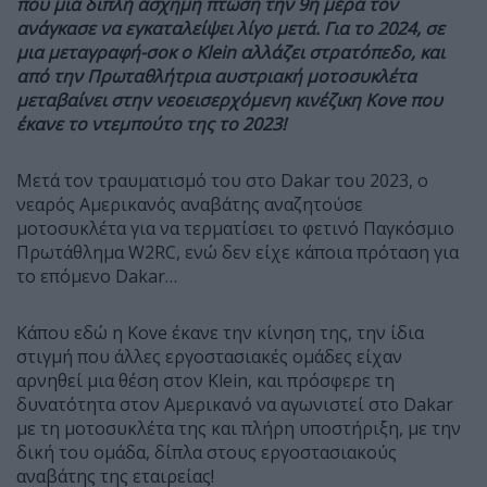
που μια διπλή άσχημη πτώση την 9η μέρα τον
ανάγκασε να εγκαταλείψει λίγο μετά. Για το 2024, σε
μια μεταγραφή-σοκ ο
Klein
αλλάζει στρατόπεδο, και
από την Πρωταθλήτρια αυστριακή μοτοσυκλέτα
μεταβαίνει στην νεοεισερχόμενη κινέζικη
Kove
που
έκανε το ντεμπούτο της το 2023!
Μετά τον τραυματισμό του στο
Dakar
του 2023, ο
νεαρός Αμερικανός αναβάτης αναζητούσε
μοτοσυκλέτα για να τερματίσει το φετινό Παγκόσμιο
Πρωτάθλημα
W2RC,
ενώ δεν είχε κάποια πρόταση για
το επόμενο
Dakar…
Κάπου εδώ η
Kove
έκανε την κίνηση της, την ίδια
στιγμή που άλλες εργοστασιακές ομάδες είχαν
αρνηθεί μια θέση στον
Klein,
και πρόσφερε τη
δυνατότητα στον Αμερικανό να αγωνιστεί στο
Dakar
με τη μοτοσυκλέτα της και πλήρη υποστήριξη, με την
δική του ομάδα, δίπλα στους εργοστασιακούς
αναβάτης της εταιρείας!