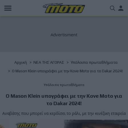
Παράκαμψη
Us
προς
το
acc
κυρίως
περιεχόμενο
me
Breadcrumb
Αρχική
NΕΑ ΤΗΣ ΑΓΟΡΑΣ
Υπόλοιπα πρωταθλήματα
O Mason Klein υπογράφει με την Kove Moto για το Dakar 2024!
Υπόλοιπα πρωταθλήματα
O Mason Klein υπογράφει με την Kove Moto για
το Dakar 2024!
Αναβάτης που μπορεί να κερδίσει το ράλι, με την κινέζικη εταιρεία