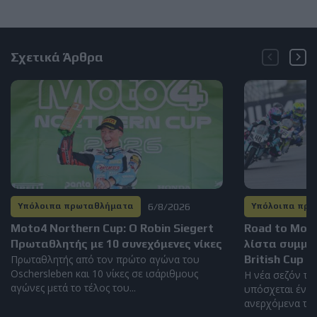
Σχετικά Άρθρα
6/8/2026
Υπόλοιπα πρωταθλήματα
Υπόλοιπα πρ
Moto4 Northern Cup: Ο Robin Siegert
Road to Mot
Πρωταθλητής με 10 συνεχόμενες νίκες
λίστα συμμε
Πρωταθλητής από τον πρώτο αγώνα του
British Cup 2
Oschersleben και 10 νίκες σε ισάριθμους
Η νέα σεζόν το
αγώνες μετά το τέλος του...
υπόσχεται έντο
ανερχόμενα ταλέ