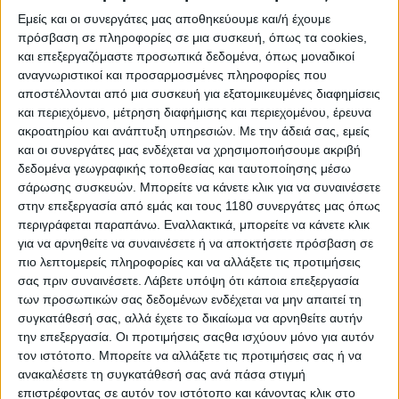
το 2023, οι ομάδες του γύρισαν την πλάτη, μέχρι που
πήρε πρωτοβουλία ο παθιασμένος με τη μοτοσυκλέτα
Εμείς και οι συνεργάτες μας αποθηκεύουμε και/ή έχουμε
Πρόεδρος της
Kove,
Xue Zhang, για να του δώσει
πρόσβαση σε πληροφορίες σε μια συσκευή, όπως τα cookies,
και επεξεργαζόμαστε προσωπικά δεδομένα, όπως μοναδικοί
μοτοσυκλέτα και υποστήριξη.
αναγνωριστικοί και προσαρμοσμένες πληροφορίες που
αποστέλλονται από μια συσκευή για εξατομικευμένες διαφημίσεις
Ο
Klein
θα οδηγήσει στη σέλα της
Kove 450 Rally EX
του
και περιεχόμενο, μέτρηση διαφήμισης και περιεχομένου, έρευνα
2024, και θα έχει την πλήρη υποστήριξη του
ακροατηρίου και ανάπτυξη υπηρεσιών.
Με την άδειά σας, εμείς
εργοστασίου, αλλά με το δικό του πρόγραμμα και τη
και οι συνεργάτες μας ενδέχεται να χρησιμοποιήσουμε ακριβή
δική του ομάδα.
δεδομένα γεωγραφικής τοποθεσίας και ταυτοποίησης μέσω
σάρωσης συσκευών. Μπορείτε να κάνετε κλικ για να συναινέσετε
στην επεξεργασία από εμάς και τους 1180 συνεργάτες μας όπως
περιγράφεται παραπάνω. Εναλλακτικά, μπορείτε να κάνετε κλικ
για να αρνηθείτε να συναινέσετε ή να αποκτήσετε πρόσβαση σε
πιο λεπτομερείς πληροφορίες και να αλλάξετε τις προτιμήσεις
σας πριν συναινέσετε.
Λάβετε υπόψη ότι κάποια επεξεργασία
των προσωπικών σας δεδομένων ενδέχεται να μην απαιτεί τη
συγκατάθεσή σας, αλλά έχετε το δικαίωμα να αρνηθείτε αυτήν
την επεξεργασία. Οι προτιμήσεις σαςθα ισχύουν μόνο για αυτόν
τον ιστότοπο. Μπορείτε να αλλάξετε τις προτιμήσεις σας ή να
ανακαλέσετε τη συγκατάθεσή σας ανά πάσα στιγμή
επιστρέφοντας σε αυτόν τον ιστότοπο και κάνοντας κλικ στο