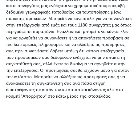
και οι συνεργάτες μας ενδέχεται να χρησιμοποιήσουμε ακριβή
δεδομένα γεωγραφικής τοποθεσίας και ταυτοποίησης μέσω
Αφιερώματα
5/8/2025
σάρωσης συσκευών. Μπορείτε να κάνετε κλικ για να συναινέσετε
στην επεξεργασία από εμάς και τους 1180 συνεργάτες μας όπως
KTM Αποκλειστικό: Όλο το παρασκήνιο της
περιγράφεται παραπάνω. Εναλλακτικά, μπορείτε να κάνετε κλικ
κατάρρευσης - Συνέντευξη Gottfried Neumeister,
για να αρνηθείτε να συναινέσετε ή να αποκτήσετε πρόσβαση σε
Νέος CEO KTM AG!
πιο λεπτομερείς πληροφορίες και να αλλάξετε τις προτιμήσεις
Για πρώτη φορά και αποκλειστικά, το παρασκήνιο πίσω από
σας πριν συναινέσετε.
Λάβετε υπόψη ότι κάποια επεξεργασία
την ιστορία της επανεκκίνησης της KTM, από τον άνθρωπο
των προσωπικών σας δεδομένων ενδέχεται να μην απαιτεί τη
που την έκανε πραγματικότητα. Ο Gottfried Neumeister έδωσε
συγκατάθεσή σας, αλλά έχετε το δικαίωμα να αρνηθείτε αυτήν
μία αποκλειστική συνέντευξη...
την επεξεργασία. Οι προτιμήσεις σαςθα ισχύουν μόνο για αυτόν
τον ιστότοπο. Μπορείτε να αλλάξετε τις προτιμήσεις σας ή να
Επικαιρότητα
ανακαλέσετε τη συγκατάθεσή σας ανά πάσα στιγμή
επιστρέφοντας σε αυτόν τον ιστότοπο και κάνοντας κλικ στο
Harley-Davidson: Αλλαγές στη διοίκηση και νέος
κουμπί "Απορρήτου" στο κάτω μέρος της ιστοσελίδας.
ρόλος για τον Jonathan Root
Αλλαγές στην ηγεσία της ανακοίνωσε η Harley-Davidson, με
τον Jonathan Root να αποκτά ακόμη περισσότε...