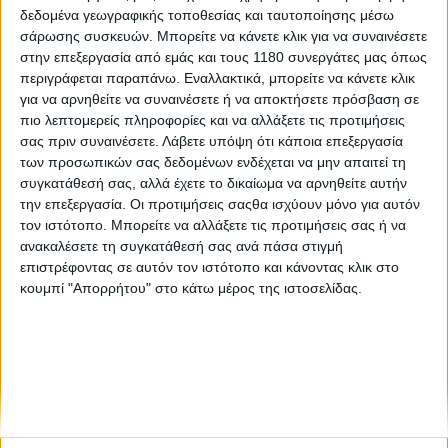
δεδομένα γεωγραφικής τοποθεσίας και ταυτοποίησης μέσω
σάρωσης συσκευών. Μπορείτε να κάνετε κλικ για να συναινέσετε
Επικαιρότητα
29/4/2026
στην επεξεργασία από εμάς και τους 1180 συνεργάτες μας όπως
περιγράφεται παραπάνω. Εναλλακτικά, μπορείτε να κάνετε κλικ
Αλγόριθμος της Ducati προβλέπει και προσαρμόζει
για να αρνηθείτε να συναινέσετε ή να αποκτήσετε πρόσβαση σε
δυναμικά τη συντήρηση της Desmo450 MX
πιο λεπτομερείς πληροφορίες και να αλλάξετε τις προτιμήσεις
Ένας αλγόριθμος της Ducati Corse αλλάζει τα δεδομένα
σας πριν συναινέσετε.
Λάβετε υπόψη ότι κάποια επεξεργασία
υπολογίζοντας τη φθορά του κινητήρα σε πραγματικό χρόνο
των προσωπικών σας δεδομένων ενδέχεται να μην απαιτεί τη
και παραμετροποιώντας τα διαστήματα συντήρησης αναλόγως.
συγκατάθεσή σας, αλλά έχετε το δικαίωμα να αρνηθείτε αυτήν
Η Ducati εισάγει μια σημαντική ...
την επεξεργασία. Οι προτιμήσεις σαςθα ισχύουν μόνο για αυτόν
τον ιστότοπο. Μπορείτε να αλλάξετε τις προτιμήσεις σας ή να
ανακαλέσετε τη συγκατάθεσή σας ανά πάσα στιγμή
επιστρέφοντας σε αυτόν τον ιστότοπο και κάνοντας κλικ στο
κουμπί "Απορρήτου" στο κάτω μέρος της ιστοσελίδας.