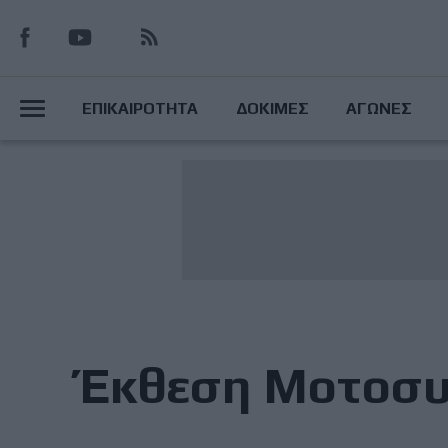
Παράκαμψη
προς
το
Main
κυρίως
ΕΠΙΚΑΙΡΟΤΗΤΑ
ΔΟΚΙΜΕΣ
ΑΓΩΝΕΣ
περιεχόμενο
Menu
Έκθεση Μοτοσυ