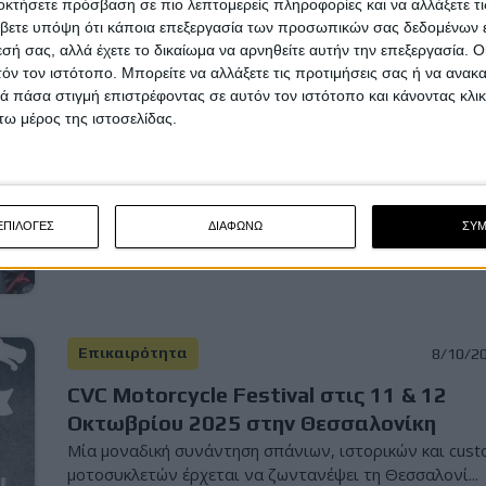
οκτήσετε πρόσβαση σε πιο λεπτομερείς πληροφορίες και να αλλάξετε τι
βετε υπόψη ότι κάποια επεξεργασία των προσωπικών σας δεδομένων ε
εσή σας, αλλά έχετε το δικαίωμα να αρνηθείτε αυτήν την επεξεργασία. 
Επικαιρότητα
5/2/2
τόν τον ιστότοπο. Μπορείτε να αλλάξετε τις προτιμήσεις σας ή να ανακα
Biker Fest International: 40η έκδοση της
 πάσα στιγμή επιστρέφοντας σε αυτόν τον ιστότοπο και κάνοντας κλι
ω μέρος της ιστοσελίδας.
μεγαλύτερης μοτοσυκλετιστικής
συγκέντρωση της ευρώπης
Το μεγαλύτερο μοτοσυκλετιστικό φεστιβάλ της Ευρώπ
και τρίτο μεγαλύτερο στον κόσμο γιορτάζει τα 40ά...
ΕΠΙΛΟΓΕΣ
ΔΙΑΦΩΝΩ
ΣΥ
Επικαιρότητα
8/10/2
CVC Motorcycle Festival στις 11 & 12
Οκτωβρίου 2025 στην Θεσσαλονίκη
Μία μοναδική συνάντηση σπάνιων, ιστορικών και cus
μοτοσυκλετών έρχεται να ζωντανέψει τη Θεσσαλονί...