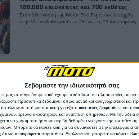
180.000 επισκέπτες και 700 εκθέτες
Στην 32η έκδοση της Motor Bike Expo, που διεξήχθη
στην Verona&nbsp;από τις 23 έως τις 25 Ιανουαρίου,..
Επικαιρότητα
6/2/2
Indian Riders Fest 2026: Στην Τσεχία η
Σεβόμαστε την ιδιωτικότητά σας
ετήσια γιορτή των φίλων της Indian
άτες μας αποθηκεύουμε και/ή έχουμε πρόσβαση σε πληροφορίες σε μια
Μόνο 25 φιναλίστ από πέντε κατηγορίες θα λάβουν
ργαζόμαστε προσωπικά δεδομένα, όπως μοναδικοί αναγνωριστικοί και 
μέρος σε μια μοναδική γιορτή custom μοτοσυκλέτας, απ.
στέλλονται από μια συσκευή για εξατομικευμένες διαφημίσεις και περ
εχομένου, έρευνα ακροατηρίου και ανάπτυξη υπηρεσιών.
Με την άδειά σα
χεται να χρησιμοποιήσουμε ακριβή δεδομένα γεωγραφικής τοποθεσίας 
ών. Μπορείτε να κάνετε κλικ για να συναινέσετε στην επεξεργασία απ
 όπως περιγράφεται παραπάνω. Εναλλακτικά, μπορείτε να κάνετε κλικ γ