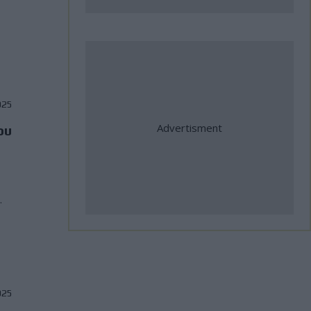
Sam Sunderland!
31 Ιούλιος, 2026
Jorge Martin: "Η Aprilia θα κάνει
τα πάντα για να κερδίσω τον
025
τίτλο"
ου
31 Ιούλιος, 2026
ΑΜΟΤΟΕ: Επιτυχίες Ελλήνων
αθλητών στο Βαλκανικό
.
Πρωτάθλημα Ταχύτητας και
σημαντικές διεθνείς
συμμετοχές
31 Ιούλιος, 2026
025