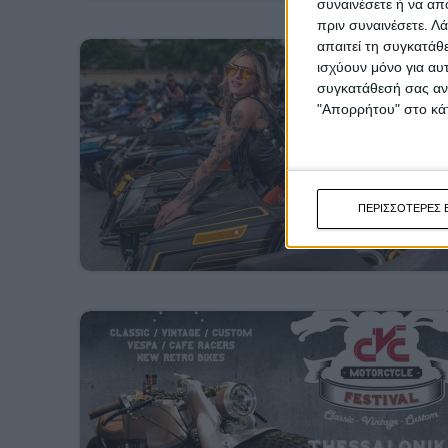
συναινέσετε ή να απ
πριν συναινέσετε.
Λά
απαιτεί τη συγκατάθ
ισχύουν μόνο για αυ
συγκατάθεσή σας ανά
"Απορρήτου" στο κάτ
ΠΕΡΙΣΣΟΤΕΡΕΣ 