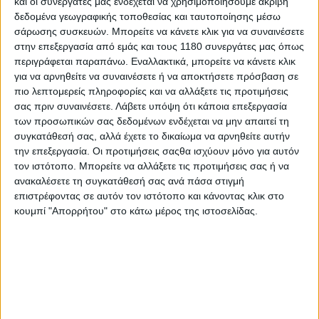
και οι συνεργάτες μας ενδέχεται να χρησιμοποιήσουμε ακριβή
δεδομένα γεωγραφικής τοποθεσίας και ταυτοποίησης μέσω
σάρωσης συσκευών. Μπορείτε να κάνετε κλικ για να συναινέσετε
στην επεξεργασία από εμάς και τους 1180 συνεργάτες μας όπως
περιγράφεται παραπάνω. Εναλλακτικά, μπορείτε να κάνετε κλικ
για να αρνηθείτε να συναινέσετε ή να αποκτήσετε πρόσβαση σε
πιο λεπτομερείς πληροφορίες και να αλλάξετε τις προτιμήσεις
Το 2026, μαζί με το καθιερωμένο πρόγραμμα
σας πριν συναινέσετε.
Λάβετε υπόψη ότι κάποια επεξεργασία
μουσικών συναυλιών, επιστρέφουν όλα τα στοιχεία
των προσωπικών σας δεδομένων ενδέχεται να μην απαιτεί τη
που έχουν κάνει το BFI μοναδικό. Το μεγαλύτερο
συγκατάθεσή σας, αλλά έχετε το δικαίωμα να αρνηθείτε αυτήν
μοτοσυκλετιστικό Show της Ευρώπης, με παρουσία
την επεξεργασία. Οι προτιμήσεις σαςθα ισχύουν μόνο για αυτόν
κορυφαίων κατασκευαστών, test rides, αγώνες,
τον ιστότοπο. Μπορείτε να αλλάξετε τις προτιμήσεις σας ή να
σχολές, εκδρομές και γευσιγνωσίες, που υπόσχονται
ανακαλέσετε τη συγκατάθεσή σας ανά πάσα στιγμή
να ικανοποιήσουν τους πλέον απαιτητικούς,
επιστρέφοντας σε αυτόν τον ιστότοπο και κάνοντας κλικ στο
προσφέροντας παράλληλα την δυνατότητα σε
κουμπί "Απορρήτου" στο κάτω μέρος της ιστοσελίδας.
χιλιάδες αναβάτες να δοκιμάσουν δεκάδες νέα
μοντέλα. Το e-Mobility Village θα είναι αφιερωμένο
στις νέες μορφές μετακίνησης, ενώ το Off Road area
θα φιλοξενήσει θεαματικά dirt shows. Στο Market Area
θα συναντήσουμε ξανά το 50cc Fever Fest και το
Kustom & Classic, τον χώρο συνάντησης για κλασικά