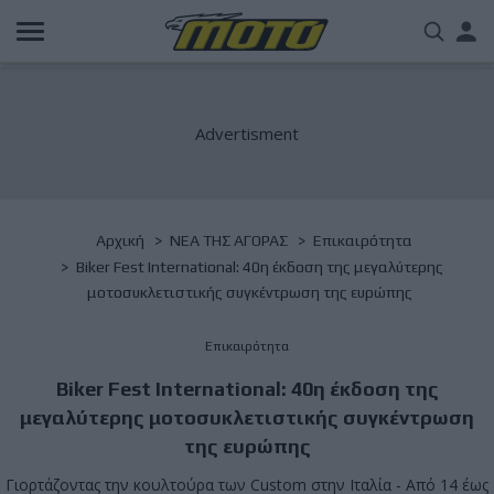
Παράκαμψη
Us
προς
το
acc
κυρίως
περιεχόμενο
me
Breadcrumb
Αρχική
NΕΑ ΤΗΣ ΑΓΟΡΑΣ
Επικαιρότητα
Biker Fest International: 40η έκδοση της μεγαλύτερης
μοτοσυκλετιστικής συγκέντρωση της ευρώπης
Επικαιρότητα
Biker Fest International: 40η έκδοση της
μεγαλύτερης μοτοσυκλετιστικής συγκέντρωση
της ευρώπης
Γιορτάζοντας την κουλτούρα των Custom στην Ιταλία - Από 14 έως