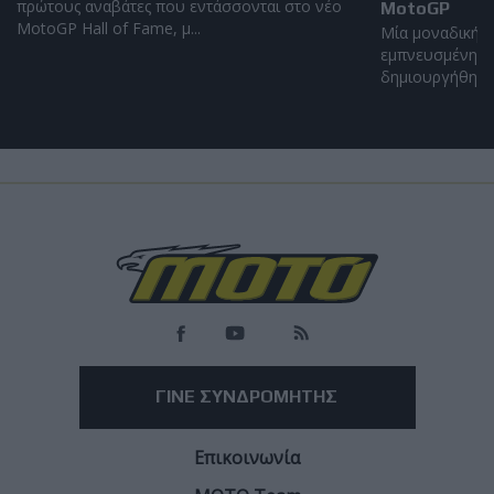
πρώτους αναβάτες που εντάσσονται στο νέο
MotoGP
MotoGP Hall of Fame, μ...
Μία μοναδική α
εμπνευσμένη απ
δημιουργήθηκε α
Επικαιρότητα
Ανησυχία στην Ιταλία για νοθευμένη βενζίνη -
Κλιμάκωση λόγω συνεχών αυξήσεων των τιμών
Οι ενώσεις καταναλωτών ζητούν εντατικοποίηση των ελέγχων