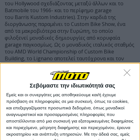
του Hollywood σχεδιάζοντας μεταξύ άλλων και το
Batmobile του 1966- και το περίφημο garage
του
Barris Kustom Industries)
. Στην καρδιά της
διοργάνωσης παραμένει το Custom Bike Show, ένα
από τα μακροβιότερα στην Ευρώπη, το οποίο
φιλοξενεί μοναδικές δημιουργίες από κορυφαία
garage παγκοσμίως. Ως ο μοναδικός ιταλικός σταθμός
του AMD World Championship of Custom Bike
Building, το Lignano αποτελεί ταυτόχρονα και τον
τελικό του Ιταλικού Πρωταθλήματος Custom
μοτοσυκλετών (IMC).
Σεβόμαστε την ιδιωτικότητά σας
Εμείς και οι συνεργάτες μας αποθηκεύουμε και/ή έχουμε
πρόσβαση σε πληροφορίες σε μια συσκευή, όπως τα cookies,
και επεξεργαζόμαστε προσωπικά δεδομένα, όπως μοναδικοί
αναγνωριστικοί και προσαρμοσμένες πληροφορίες που
αποστέλλονται από μια συσκευή για εξατομικευμένες διαφημίσεις
και περιεχόμενο, μέτρηση διαφήμισης και περιεχομένου, έρευνα
ακροατηρίου και ανάπτυξη υπηρεσιών.
Με την άδειά σας, εμείς