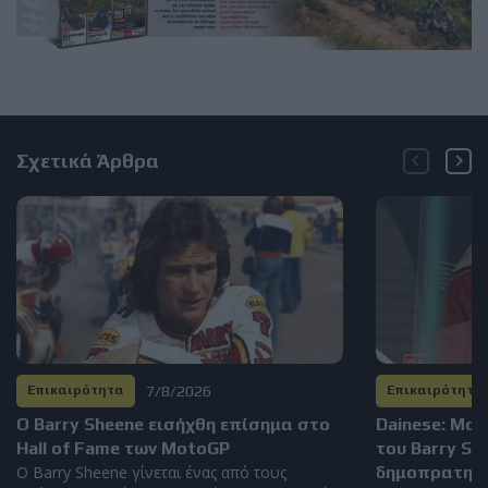
Σχετικά Άρθρα
7/8/2026
Επικαιρότητα
Επικαιρότητα
Ο Barry Sheene εισήχθη επίσημα στο
Dainese: Μο
Hall of Fame των MotoGP
του Barry S
Ο Barry Sheene γίνεται ένας από τους
δημοπρατηθεί