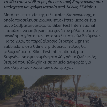
τα 40ά του γενέθλια με μία επετειακή διοργάνωση που
υπόσχεται να γράψει ιστορία από 14 έως 17 Μαΐου.
Μετά την επιτυχία της τελευταίας διοργάνωσης, η
οποία προσέλκυσε 265.000 επισκέπτες μέσα σε ένα
μόνο Σαββατοκύριακο,
το Biker Fest International
επιδιώκει να επιβεβαιώσει ξανά τον ρόλο του στον
παγκόσμιο χάρτη των μοτοσυκλετιστικών δρώμενων.
Για το 2026, το παραθαλάσσιο θέρετρο Lignano
Sabbiadoro στο Udine της βόρειας Ιταλίας θα
φιλοξενήσει το Biker Fest International, μια
διοργάνωση αφιερωμένη στα 40 χρόνια ζωής ενός
θεσμού που εξελίχθηκε σε σημείο αναφοράς για
ολόκληρο τον κόσμο των δύο τροχών.