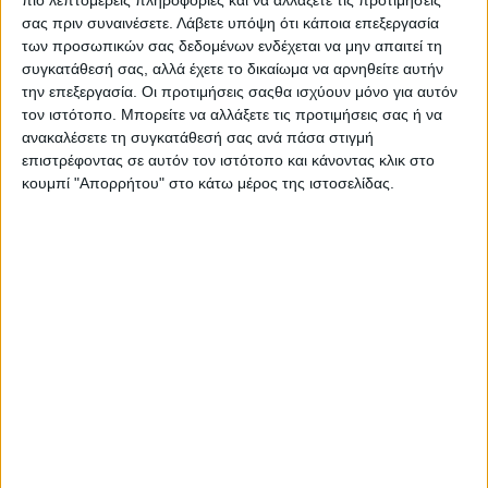
πιο λεπτομερείς πληροφορίες και να αλλάξετε τις προτιμήσεις
σας πριν συναινέσετε.
Λάβετε υπόψη ότι κάποια επεξεργασία
των προσωπικών σας δεδομένων ενδέχεται να μην απαιτεί τη
συγκατάθεσή σας, αλλά έχετε το δικαίωμα να αρνηθείτε αυτήν
την επεξεργασία. Οι προτιμήσεις σαςθα ισχύουν μόνο για αυτόν
τον ιστότοπο. Μπορείτε να αλλάξετε τις προτιμήσεις σας ή να
ανακαλέσετε τη συγκατάθεσή σας ανά πάσα στιγμή
επιστρέφοντας σε αυτόν τον ιστότοπο και κάνοντας κλικ στο
κουμπί "Απορρήτου" στο κάτω μέρος της ιστοσελίδας.
Το BCS26 θα διεξαχθεί σε πέντε κατηγορίες, με
μέγιστο αριθμό πέντε μοτοσυκλετών ανά κατηγορία. Η
επιλογή θα γίνει από διεθνή κριτική επιτροπή και
μόνο οι 25 φιναλίστ που θα προκριθούν θα
προσκληθούν να εκθέσουν τις μοτοσυκλέτες τους στο
Indian Riders Fest.