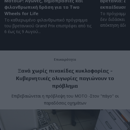
MotoGP: Αγώνες, δημοπρασίες και
Βρετανία: Δ
φιλανθρωπική δράση για το Two
εκπαίδευση 
Wheels for Life
Το πρόγραμμα 
δεν διδάσκει η
Το καθιερωμένο φιλανθρωπικό πρόγραμμα
απόκτηση άδειας
του βρετανικού Grand Prix επιστρέφει από τις
6 έως τις 9 Αυγού...
Επικαιρότητα
Ξανά χωρίς πινακίδες κυκλοφορίας -
Κυβερνητικές ολιγωρίες παγιώνουν το
πρόβλημα
Επιβεβαιώνεται η πρόβλεψη του MOTO -Στον "πάγο" οι
παραδόσεις οχημάτων