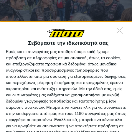
Σεβόμαστε την ιδιωτικότητά σας
Εμείς και οι συνεργάτες μας αποθηκεύουμε και/ή έχουμε
Το Budweis Custom Show παραμένει η μοναδική
πρόσβαση σε πληροφορίες σε μια συσκευή, όπως τα cookies,
διεθνής έκθεση custom μοτοσυκλετών αφιερωμένη
και επεξεργαζόμαστε προσωπικά δεδομένα, όπως μοναδικοί
αποκλειστικά στις μοτοσυκλέτες της Indian. Στη λίμνη
αναγνωριστικοί και προσαρμοσμένες πληροφορίες που
Lipno θα συναντηθούν οι κορυφαίοι Ευρωπαίοι
αποστέλλονται από μια συσκευή για εξατομικευμένες διαφημίσεις
κατασκευαστές custom μοτοσυκλετών και οι dealers
και περιεχόμενο, μέτρηση διαφήμισης και περιεχομένου, έρευνα
της εταιρείας για να παρουσιάσουν τις πιο
ακροατηρίου και ανάπτυξη υπηρεσιών.
Με την άδειά σας, εμείς
εντυπωσιακές δημιουργίες τους.
και οι συνεργάτες μας ενδέχεται να χρησιμοποιήσουμε ακριβή
δεδομένα γεωγραφικής τοποθεσίας και ταυτοποίησης μέσω
σάρωσης συσκευών. Μπορείτε να κάνετε κλικ για να συναινέσετε
στην επεξεργασία από εμάς και τους 1180 συνεργάτες μας όπως
περιγράφεται παραπάνω. Εναλλακτικά, μπορείτε να κάνετε κλικ
για να αρνηθείτε να συναινέσετε ή να αποκτήσετε πρόσβαση σε