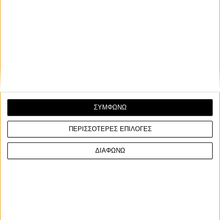
Ετικέτες
ΣΥΜΦΩΝΩ
Indian
Indian Motorcycles
συγκέντρωση
ΠΕΡΙΣΣΟΤΕΡΕΣ ΕΠΙΛΟΓΕΣ
συγκέντρωση μοτοσυκλέτας
Έκθεση Μοτοσυκλέτας
ΔΙΑΦΩΝΩ
custom
custom build
customizing
διαγωνισμός custom