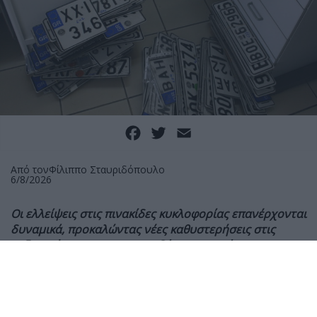
Facebook
Twitter
Email
Από τον
Φίλιππο Σταυριδόπουλο
6/8/2026
Οι ελλείψεις στις πινακίδες κυκλοφορίας επανέρχονται
δυναμικά, προκαλώντας νέες καθυστερήσεις στις
ταξινομήσεις και στις παραδόσεις καινούργιων
οχημάτων. Το πρόβλημα, που το MOTO είχε αναδείξει
εδώ και μήνες, όχι μόνο δεν λύθηκε, αλλά πλέον
επηρεάζει ολόκληρη την αγορά, από τις μοτοσυκλέτες
έως τα αυτοκίνητα.