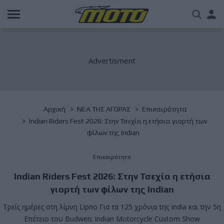
Παράκαμψη
Us
προς
το
acc
κυρίως
περιεχόμενο
me
Breadcrumb
Αρχική
NΕΑ ΤΗΣ ΑΓΟΡΑΣ
Επικαιρότητα
Indian Riders Fest 2026: Στην Τσεχία η ετήσια γιορτή των
φίλων της Indian
Επικαιρότητα
Indian Riders Fest 2026: Στην Τσεχία η ετήσια
γιορτή των φίλων της Indian
Τρείς ημέρες στη λίμνη Lipno Για τα 125 χρόνια της India και την 5η
Επέτειο του Budweis Indian Motorcycle Custom Show