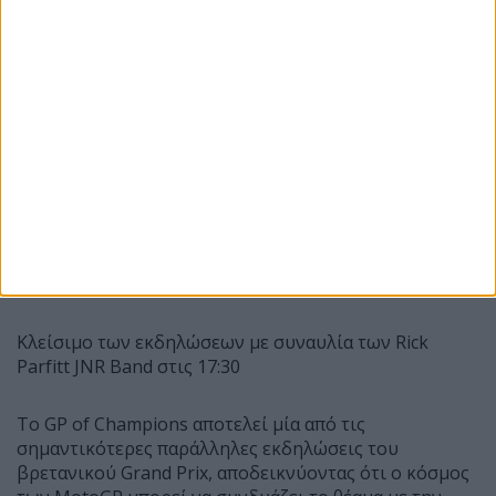
Εκδηλώσεις στη σκηνή: 12:30-14:25
Φιλανθρωπική δημοπρασία: 16:40-19:00
Συναυλία του James Toseland στις 20:00
Κυριακή 9 Αυγούστου
Αγώνας MotoGP στις 13:00
Κλείσιμο των εκδηλώσεων με συναυλία των Rick
Parfitt JNR Band στις 17:30
Το GP of Champions αποτελεί μία από τις
σημαντικότερες παράλληλες εκδηλώσεις του
βρετανικού Grand Prix, αποδεικνύοντας ότι ο κόσμος