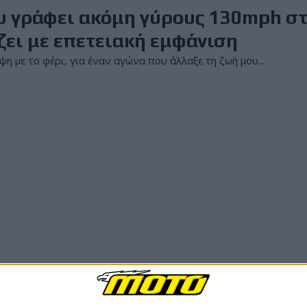
ου γράφει ακόμη γύρους 130mph σ
άζει με επετειακή εμφάνιση
η με το φέρι, για έναν αγώνα που άλλαξε τη ζωή μου...