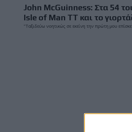
John McGuinness: Στα 54 τ
Isle of Man TT και το γιορτ
"Ταξιδεύω νοητικώς σε εκείνη την πρώτη μου επίσκεψ