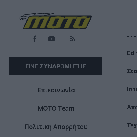
F
M
Edi
M
ΓΙΝΕ ΣΥΝΔΡΟΜΗΤΗΣ
Στο
Ιστ
Επικοινωνία
Απ
ΜΟΤΟ Team
Τεχ
Πολιτική Απορρήτου