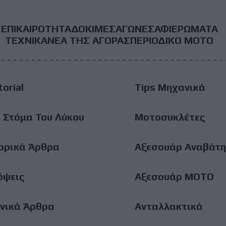
ΕΠΙΚΑΙΡΟΤΗΤΑ
ΔΟΚΙΜΕΣ
ΑΓΩΝΕΣ
ΑΦΙΕΡΩΜΑΤΑ
ooter
ΤΕΧΝΙΚΑ
ΝΕΑ ΤΗΣ ΑΓΟΡΑΣ
ΠΕΡΙΟΔΙΚΟ ΜΟΤΟ
ain
torial
Tips Μηχανικά
enu
 Στόμα Του Λύκου
Μοτοσυκλέτες
ορικά Άρθρα
Αξεσουάρ Αναβάτη
όψεις
Αξεσουάρ ΜΟΤΟ
νικά Άρθρα
Ανταλλακτικά