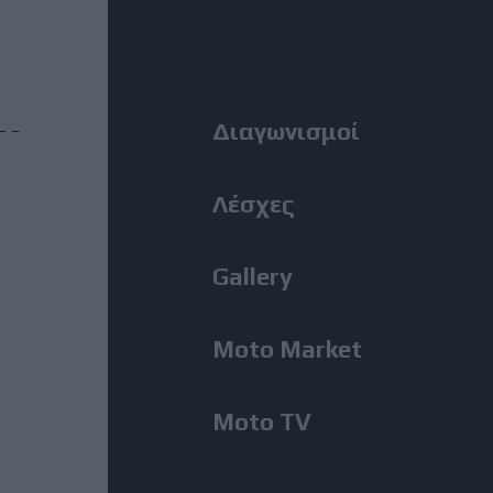
Η Αλεξανδρούπολη ο τρίτος
Right
σταθμός της κοινής δράσης
ΑΜΟΤΟΕ και ΜΟΤΟΕ για την
οδική ασφάλεια
Menu
Διαγωνισμοί
31 Ιούλιος, 2026
ΜοtoGP: Θετικά νέα για τον
Λέσχες
Bezzecchi - Επέστρεψε στις
δοκιμές ενόψει Silverstone
Gallery
31 Ιούλιος, 2026
Moto Market
MotoGP: Ο Lecuona θα
αντικαταστήσει τον Aldeguer
στο Silverstone
Moto TV
31 Ιούλιος, 2026