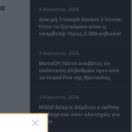
το
4 Αύγουστος, 2026
Δοκιμή Triumph Rocket 3 Storm:
Όταν το ζητούμενο είναι η
υπερβολή! Τέρας 2.500 κυβικών!
4 Αύγουστος, 2026
MotoGP: Πέντε αναβάτες σε
απόσταση 24 βαθμών πριν από
το Grand Prix της Βρετανίας
3 Αύγουστος, 2026
MXGP Βέλγιο: Κέρδισε ο Jeffrey
Herlings και πάει ολοταχώς για
τίτλο