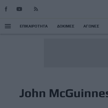
Παράκαμψη
προς
το
Main
κυρίως
ΕΠΙΚΑΙΡΟΤΗΤΑ
ΔΟΚΙΜΕΣ
ΑΓΩΝΕΣ
περιεχόμενο
Menu
John McGuinne