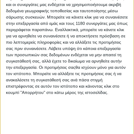
και οι συνεργάτες μας ενδέχεται να χρησιμοποιήσουμε ακριβή
δεδομένα γεωγραφικής τοποθεσίας και ταυτοποίησης μέσω
World Superbike
26/8/2025
σάρωσης συσκευών. Μπορείτε να κάνετε κλικ για να συναινέσετε
στην επεξεργασία από εμάς και τους 1180 συνεργάτες μας όπως
WSBK: Η καριέρα του Jonathan Rea σε αριθμούς -
περιγράφεται παραπάνω. Εναλλακτικά, μπορείτε να κάνετε κλικ
Σταματά στο τέλος 2025
για να αρνηθείτε να συναινέσετε ή να αποκτήσετε πρόσβαση σε
Με τον εξάκις πρωταθλητή να έχει ανακοινώσει την
πιο λεπτομερείς πληροφορίες και να αλλάξετε τις προτιμήσεις
απόσυρσή του από την ενεργό αγωνιστική δράση στο τέλος
σας πριν συναινέσετε.
Λάβετε υπόψη ότι κάποια επεξεργασία
της χρονιάς, όπως θα είδατε εχθές, ας δούμε μερικά από τα
των προσωπικών σας δεδομένων ενδέχεται να μην απαιτεί τη
πιο εντυπωσιακά νούμερα της καριέρας τ...
συγκατάθεσή σας, αλλά έχετε το δικαίωμα να αρνηθείτε αυτήν
την επεξεργασία. Οι προτιμήσεις σαςθα ισχύουν μόνο για αυτόν
Υπόλοιπα πρωταθλήματα
τον ιστότοπο. Μπορείτε να αλλάξετε τις προτιμήσεις σας ή να
ανακαλέσετε τη συγκατάθεσή σας ανά πάσα στιγμή
Kevin Benavides - Κρεμάει το κράνος του ο δις
επιστρέφοντας σε αυτόν τον ιστότοπο και κάνοντας κλικ στο
νικητής του Dakar
κουμπί "Απορρήτου" στο κάτω μέρος της ιστοσελίδας.
Ο δύο φορές νικητής του Dakar, Kevin Benavides,
ανακοίνωσε την απόφασή του να αποσυρθεί από τον επαγ...