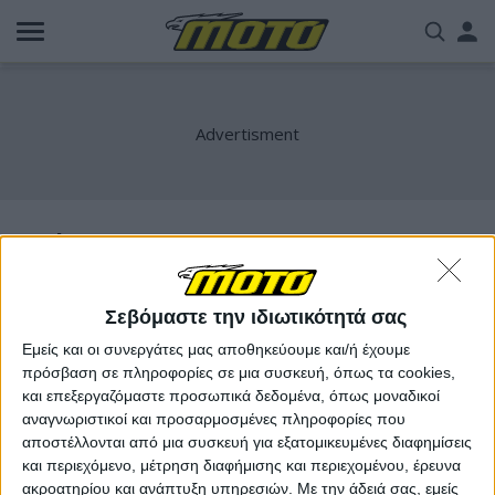
Παράκαμψη
Us
προς
το
acc
κυρίως
περιεχόμενο
me
retirement
Σεβόμαστε την ιδιωτικότητά σας
Εμείς και οι συνεργάτες μας αποθηκεύουμε και/ή έχουμε
πρόσβαση σε πληροφορίες σε μια συσκευή, όπως τα cookies,
και επεξεργαζόμαστε προσωπικά δεδομένα, όπως μοναδικοί
αναγνωριστικοί και προσαρμοσμένες πληροφορίες που
αποστέλλονται από μια συσκευή για εξατομικευμένες διαφημίσεις
και περιεχόμενο, μέτρηση διαφήμισης και περιεχομένου, έρευνα
ακροατηρίου και ανάπτυξη υπηρεσιών.
Με την άδειά σας, εμείς