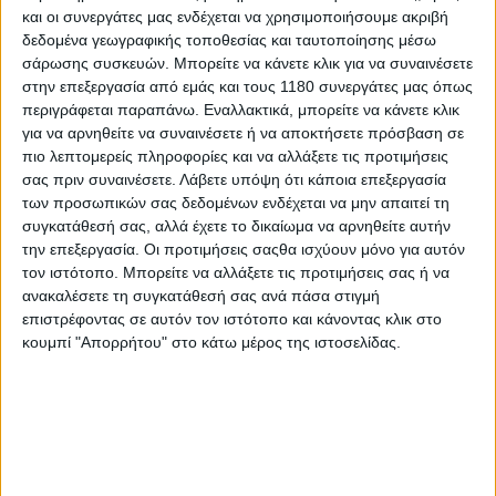
και οι συνεργάτες μας ενδέχεται να χρησιμοποιήσουμε ακριβή
δεδομένα γεωγραφικής τοποθεσίας και ταυτοποίησης μέσω
Νέα Μοντέλα
8/7/2025
σάρωσης συσκευών. Μπορείτε να κάνετε κλικ για να συναινέσετε
στην επεξεργασία από εμάς και τους 1180 συνεργάτες μας όπως
Yamaha XSR700 2026 - Νέο χρώμα για τη γυμνή
περιγράφεται παραπάνω. Εναλλακτικά, μπορείτε να κάνετε κλικ
δικύλινδρη ρετρό
για να αρνηθείτε να συναινέσετε ή να αποκτήσετε πρόσβαση σε
Η Yamaha ανακοίνωσε αλλαγές στα διαθέσιμα χρώματα για
πιο λεπτομερείς πληροφορίες και να αλλάξετε τις προτιμήσεις
την XSR700 με την ιαπωνική αγορά να υποδέχεται μια νέα
σας πριν συναινέσετε.
Λάβετε υπόψη ότι κάποια επεξεργασία
παραλλαγή που έχει ως βάση της το βαθύ μπλε της εταιρείας
των προσωπικών σας δεδομένων ενδέχεται να μην απαιτεί τη
των τριών διαπασών. Η Yamaha α...
συγκατάθεσή σας, αλλά έχετε το δικαίωμα να αρνηθείτε αυτήν
την επεξεργασία. Οι προτιμήσεις σαςθα ισχύουν μόνο για αυτόν
Νέα Μοντέλα
τον ιστότοπο. Μπορείτε να αλλάξετε τις προτιμήσεις σας ή να
ανακαλέσετε τη συγκατάθεσή σας ανά πάσα στιγμή
EICMA 2024: Royal Enfield Classic 650 Twin - Μόλις
επιστρέφοντας σε αυτόν τον ιστότοπο και κάνοντας κλικ στο
παρουσιάστηκε, αλλά εμείς το έχουμε οδηγήσει!
κουμπί "Απορρήτου" στο κάτω μέρος της ιστοσελίδας.
Η Royal Enfield μόλις παρουσίασε στο παγκόσμιο κοινό, στην
EICMA, το Classic 650 Twin που έρχεται να...