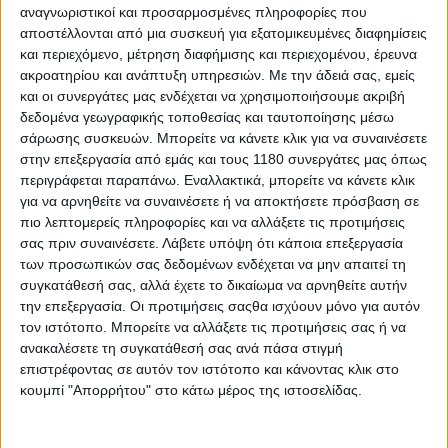
Το Daytona Trevis 125 αναβαθμίστηκε για το νέο έτος και
αναγνωριστικοί και προσαρμοσμένες πληροφορίες που
εναρμονίστηκε και με τις Euro 5+ προδιαγραφέ...
αποστέλλονται από μια συσκευή για εξατομικευμένες διαφημίσεις
και περιεχόμενο, μέτρηση διαφήμισης και περιεχομένου, έρευνα
ακροατηρίου και ανάπτυξη υπηρεσιών.
Με την άδειά σας, εμείς
και οι συνεργάτες μας ενδέχεται να χρησιμοποιήσουμε ακριβή
δεδομένα γεωγραφικής τοποθεσίας και ταυτοποίησης μέσω
σάρωσης συσκευών. Μπορείτε να κάνετε κλικ για να συναινέσετε
στην επεξεργασία από εμάς και τους 1180 συνεργάτες μας όπως
περιγράφεται παραπάνω. Εναλλακτικά, μπορείτε να κάνετε κλικ
για να αρνηθείτε να συναινέσετε ή να αποκτήσετε πρόσβαση σε
πιο λεπτομερείς πληροφορίες και να αλλάξετε τις προτιμήσεις
σας πριν συναινέσετε.
Λάβετε υπόψη ότι κάποια επεξεργασία
των προσωπικών σας δεδομένων ενδέχεται να μην απαιτεί τη
συγκατάθεσή σας, αλλά έχετε το δικαίωμα να αρνηθείτε αυτήν
την επεξεργασία. Οι προτιμήσεις σαςθα ισχύουν μόνο για αυτόν
Νέα Μοντέλα
2/2/2026
τον ιστότοπο. Μπορείτε να αλλάξετε τις προτιμήσεις σας ή να
ανακαλέσετε τη συγκατάθεσή σας ανά πάσα στιγμή
QJMOTOR SQ 350 2026 - Με επίπεδη ποδιά και
επιστρέφοντας σε αυτόν τον ιστότοπο και κάνοντας κλικ στο
16ρηδες τροχούς [Τιμή στην Ελλάδα]
κουμπί "Απορρήτου" στο κάτω μέρος της ιστοσελίδας.
Η ελληνική αντιπροσωπεία της Γκοργκόλης ΑΕ ανακοίνωσε το
νέο SQ 350, το μεσαίου κυβισμού σκούτερ της...