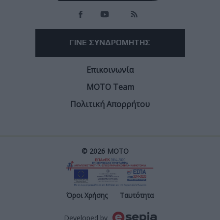
ΓΙΝΕ ΣΥΝΔΡΟΜΗΤΗΣ
Επικοινωνία
ΜΟΤΟ Team
Πολιτική Απορρήτου
© 2026 ΜΟΤΟ
Post
Όροι Χρήσης
Ταυτότητα
Developed by