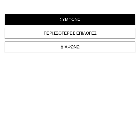
ΣΥΜΦΩΝΩ
ΠΕΡΙΣΣΟΤΕΡΕΣ ΕΠΙΛΟΓΕΣ
Νέα Μοντέλα
17/11/2025
ΔΙΑΦΩΝΩ
EICMA: Yadea Velax 2026 - Στην Ευρώπη η νέα σειρά
σκούτερ – Σε τρεις διαφορετικές εκδόσεις
Η Yadea φέρνει στην Ευρώπη τη σειρά Velax που απαρτίζεται
από τρία νέα μοντέλα τα Velax U, Velax H κ...