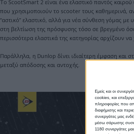
Το ScootSmart 2 είναι ένα ελαστικό παντός καιρο
που χρησιμοποιούν το scooter τους καθημερινά, α
“αστικό” ελαστικό, αλλά για νέα σύνθεση γόμας με 
στη βελτίωση της πρόσφυσης τόσο σε βρεγμένο όσο
περισσότερα ελαστικά της κατηγορίας αρχίζουν να
Παράλληλα, η Dunlop δίνει ιδιαίτερη έμφαση και σ
μεταξύ απόδοσης και αντοχής.
Εμείς και οι συνεργ
cookies, και επεξε
πληροφορίες που απο
διαφήμισης και περι
συνεργάτες μας ενδέ
μέσω σάρωσης συσκευ
1180 συνεργάτες μας