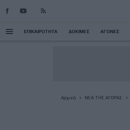
Παράκαμψη
προς
το
Main
κυρίως
ΕΠΙΚΑΙΡΟΤΗΤΑ
ΔΟΚΙΜΕΣ
ΑΓΩΝΕΣ
περιεχόμενο
Menu
Breadcrumb
Αρχική
NΕΑ ΤΗΣ ΑΓΟΡΑΣ