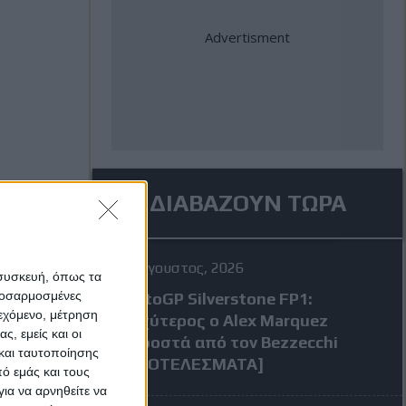
ΔΙΑΒΑΖΟΥΝ ΤΩΡΑ
7 Αύγουστος, 2026
 συσκευή, όπως τα
προσαρμοσμένες
MotoGP Silverstone FP1:
ιεχόμενο, μέτρηση
Ταχύτερος ο Alex Marquez
ς, εμείς και οι
μπροστά από τον Bezzecchi
και ταυτοποίησης
[ΑΠΟΤΕΛΕΣΜΑΤΑ]
ό εμάς και τους
ια να αρνηθείτε να