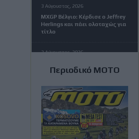
3 Αύγουστος, 2026
MXGP Βέλγιο: Κέρδισε ο Jeffrey
Herlings και πάει ολοταχώς για
τίτλο
3 Αύγουστος, 2026
MotoGP: Η KTM σκέφτεται να
Περιοδικό ΜΟΤΟ
διώξει τον Vinales στην μέση
της σεζόν – Η απάντηση του
Ισπανού
3 Αύγουστος, 2026
Romaniacs: Τελικά
αποτελέσματα ανά κατηγορία –
Τι θέσεις πήραν οι Έλληνες
[Photos]