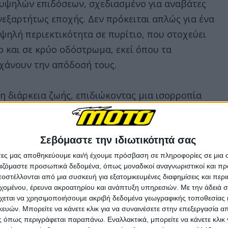
ύ υψηλών επιδόσεων, σχεδιασμένο για αναβάτες
νεξαρτήτως εποχής. Δεν πρόκειται απλώς για ένα
υψηλή περιεκτικότητα σε πυρίτιο, που στοχεύει
 και σε κρύο οδόστρωμα, εκεί όπου τα
 χάνουν την απόδοσή τους.
τη διάρκεια ζωής, επιδιώκοντας μια ισορροπία
Σεβόμαστε την ιδιωτικότητά σας
άτες μας αποθηκεύουμε και/ή έχουμε πρόσβαση σε πληροφορίες σε μια
ργαζόμαστε προσωπικά δεδομένα, όπως μοναδικοί αναγνωριστικοί και 
στέλλονται από μια συσκευή για εξατομικευμένες διαφημίσεις και περ
εχομένου, έρευνα ακροατηρίου και ανάπτυξη υπηρεσιών.
Με την άδειά σα
χεται να χρησιμοποιήσουμε ακριβή δεδομένα γεωγραφικής τοποθεσίας 
ών. Μπορείτε να κάνετε κλικ για να συναινέσετε στην επεξεργασία απ
 όπως περιγράφεται παραπάνω. Εναλλακτικά, μπορείτε να κάνετε κλικ γ