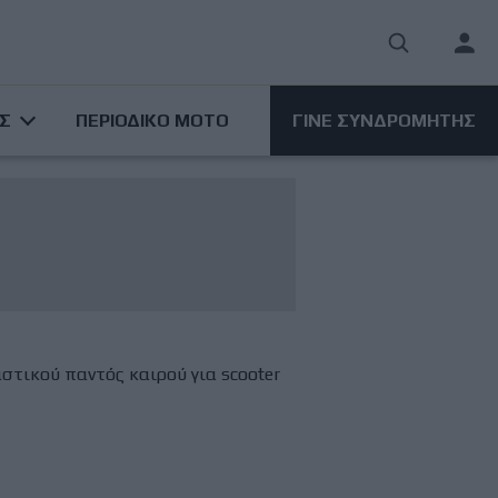
User
acco
ΑΣ
ΠΕΡΙΟΔΙΚΟ ΜΟΤΟ
ΓΙΝΕ ΣΥΝΔΡΟΜΗΤΗΣ
men
αστικού παντός καιρού για scooter