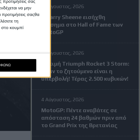
ς προτιμήσεις σας
7 Αύγουστος, 2026
νδέχεται να μην
Οι προτιμήσεις σαςθα
Ο Barry Sheene εισήχθη
λέσετε τη
επίσημα στο Hall of Fame των
κ στο κουμπί
MotoGP
4 Αύγουστος, 2026
Δοκιμή Triumph Rocket 3 Storm:
ΜΦΩΝΩ
Όταν το ζητούμενο είναι η
υπερβολή! Τέρας 2.500 κυβικών!
4 Αύγουστος, 2026
MotoGP: Πέντε αναβάτες σε
απόσταση 24 βαθμών πριν από
το Grand Prix της Βρετανίας