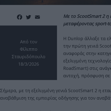
Με το ScootSmart 2 η 
Facebook
Twitter
Email
μεταφέροντας sport-to
Η Dunlop άλλαξε τα ε
Από τον
την πρώτη γενιά Scoo
Φίλιππο
αναφοράς στην κατηγ
Σταυριδόπουλο
εξελιγμένη τεχνολογία
18/3/2026
RoadSmart) στις ανάγ
αντοχή, πρόσφυση σε 
Σήμερα, με τη εξελιγμένη γενιά ScootSmart 2 η ετ
αναβάθμιση της εμπειρίας οδήγησης για τον αναβάτ