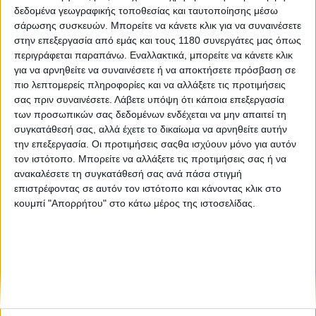
δεδομένα γεωγραφικής τοποθεσίας και ταυτοποίησης μέσω
σάρωσης συσκευών. Μπορείτε να κάνετε κλικ για να συναινέσετε
Επικαιρότητα
29/4/2026
στην επεξεργασία από εμάς και τους 1180 συνεργάτες μας όπως
περιγράφεται παραπάνω. Εναλλακτικά, μπορείτε να κάνετε κλικ
Αλγόριθμος της Ducati προβλέπει και προσαρμόζει
για να αρνηθείτε να συναινέσετε ή να αποκτήσετε πρόσβαση σε
δυναμικά τη συντήρηση της Desmo450 MX
πιο λεπτομερείς πληροφορίες και να αλλάξετε τις προτιμήσεις
Ένας αλγόριθμος της Ducati Corse αλλάζει τα δεδομένα
σας πριν συναινέσετε.
Λάβετε υπόψη ότι κάποια επεξεργασία
υπολογίζοντας τη φθορά του κινητήρα σε πραγματικό χρόνο
των προσωπικών σας δεδομένων ενδέχεται να μην απαιτεί τη
και παραμετροποιώντας τα διαστήματα συντήρησης αναλόγως.
συγκατάθεσή σας, αλλά έχετε το δικαίωμα να αρνηθείτε αυτήν
Η Ducati εισάγει μια σημαντική ...
την επεξεργασία. Οι προτιμήσεις σαςθα ισχύουν μόνο για αυτόν
τον ιστότοπο. Μπορείτε να αλλάξετε τις προτιμήσεις σας ή να
ανακαλέσετε τη συγκατάθεσή σας ανά πάσα στιγμή
επιστρέφοντας σε αυτόν τον ιστότοπο και κάνοντας κλικ στο
κουμπί "Απορρήτου" στο κάτω μέρος της ιστοσελίδας.