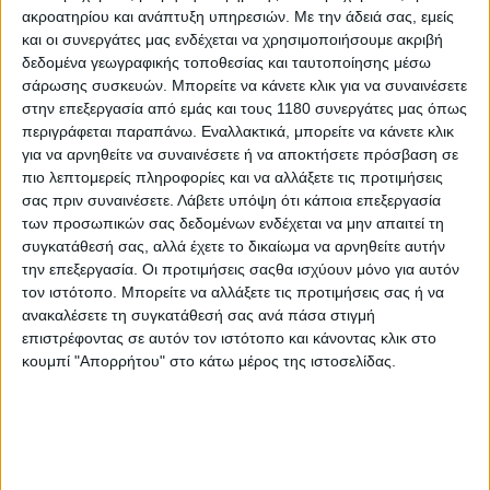
ακροατηρίου και ανάπτυξη υπηρεσιών.
Με την άδειά σας, εμείς
και οι συνεργάτες μας ενδέχεται να χρησιμοποιήσουμε ακριβή
Δοκιμές ΜΟΤΟ
7/7/2026
δεδομένα γεωγραφικής τοποθεσίας και ταυτοποίησης μέσω
σάρωσης συσκευών. Μπορείτε να κάνετε κλικ για να συναινέσετε
Οδηγούμε στην Cremona: BMW M 1000 RR -
στην επεξεργασία από εμάς και τους 1180 συνεργάτες μας όπως
Κυριαρχία με μουστάκι
περιγράφεται παραπάνω. Εναλλακτικά, μπορείτε να κάνετε κλικ
Η BMW και ο Toprak Razgatlioglu κυριάρχησαν τόσο πολύ
για να αρνηθείτε να συναινέσετε ή να αποκτήσετε πρόσβαση σε
στο Παγκόσμιο Πρωτάθλημα Superbike το 2024, που ο
πιο λεπτομερείς πληροφορίες και να αλλάξετε τις προτιμήσεις
πολυπρωταθλητής σημείωσε 13 συνεχόμενες νίκες και
σας πριν συναινέσετε.
Λάβετε υπόψη ότι κάποια επεξεργασία
τερμάτισε στο βάθρο στο 90% των αγώνων. Με αυτ...
των προσωπικών σας δεδομένων ενδέχεται να μην απαιτεί τη
συγκατάθεσή σας, αλλά έχετε το δικαίωμα να αρνηθείτε αυτήν
World Superbike
την επεξεργασία. Οι προτιμήσεις σαςθα ισχύουν μόνο για αυτόν
τον ιστότοπο. Μπορείτε να αλλάξετε τις προτιμήσεις σας ή να
WSSP - Θετικές δοκιμές στην Cremona για την
ανακαλέσετε τη συγκατάθεσή σας ανά πάσα στιγμή
Kawasaki πριν το Portimão
επιστρέφοντας σε αυτόν τον ιστότοπο και κάνοντας κλικ στο
Η Kawasaki WorldSSP Team άφησε την Ιταλία με αισιοδοξία,
κουμπί "Απορρήτου" στο κάτω μέρος της ιστοσελίδας.
έχοντας λύσει βασικά προβλήματα από την Αυσ...
Δοκιμές ΜΟΤΟ
Morbidelli SC300 - Το 300άρι που νομίζει ότι είναι
125