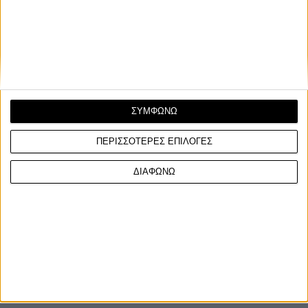
Με τις μαζεμένες του διαστάσεις το Morbidelli SC300 εύκολα
ξεγελά τον παρατηρητή που θαρρεί ότι έχει...
ΣΥΜΦΩΝΩ
ΠΕΡΙΣΣΟΤΕΡΕΣ ΕΠΙΛΟΓΕΣ
ΔΙΑΦΩΝΩ
ΓΙΝΕ ΣΥΝΔΡΟΜΗΤΗΣ
Επικοινωνία
ΜΟΤΟ Team
Πολιτική Απορρήτου