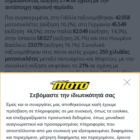
σημειώνοντας αύξηση 21% σε σχέση με την
αντίστοιχη περσινή περίοδο.
Πιο συγκεκριμένα, στη Γαλλία ταξινομήθηκαν
42.058
μοτοσυκλέτες (αύξηση 10,2%), στη Γερμανία
45.549
(αύξηση 44,5%), στην Ιταλία
82.049
(αύξηση 14,3%),
στην Ισπανία
58.027
(αύξηση 26,1%) και στο Ηνωμένο
Βασίλειο
23.079
(αύξηση 16,1%). Συνολικά
ταξινομήθηκαν στις πέντε αυτές χώρες
250 χιλιάδες
μοτοσυκλέτες
μεταξύ Ιανουαρίου και Μαρτίου, με την
συνολική αύξηση να φτάνει το
21%
σε σχέση με
πέρυσι που ο αντίστοιχος αριθμός ήταν 207 χιλιάδες.
Σεβόμαστε την ιδιωτικότητά σας
Εμείς και οι συνεργάτες μας αποθηκεύουμε και/ή έχουμε
πρόσβαση σε πληροφορίες σε μια συσκευή, όπως τα cookies,
και επεξεργαζόμαστε προσωπικά δεδομένα, όπως μοναδικοί
αναγνωριστικοί και προσαρμοσμένες πληροφορίες που
αποστέλλονται από μια συσκευή για εξατομικευμένες διαφημίσεις
και περιεχόμενο, μέτρηση διαφήμισης και περιεχομένου, έρευνα