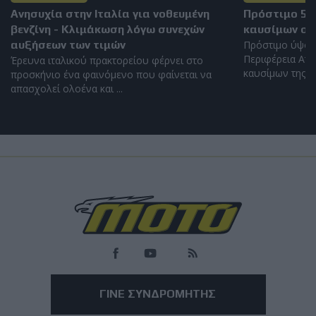
Ανησυχία στην Ιταλία για νοθευμένη
Πρόστιμο 5.
βενζίνη - Κλιμάκωση λόγω συνεχών
καυσίμων στ
αυξήσεων των τιμών
Πρόστιμο ύψου
Περιφέρεια Αττ
Έρευνα ιταλικού πρακτορείου φέρνει στο
καυσίμων της Αθ
προσκήνιο ένα φαινόμενο που φαίνεται να
απασχολεί ολοένα και ...
Επικαιρότητα
MotoGP: Αγώνες, δημοπρασίες και
φιλανθρωπική δράση για το Two Wheels for
Life
Το GP of Champions επιστρέφει στο Silverstone