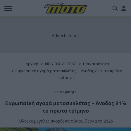
Παράκαμψη
Us
προς
το
acc
κυρίως
περιεχόμενο
me
Breadcrumb
Αρχική
NΕΑ ΤΗΣ ΑΓΟΡΑΣ
Επικαιρότητα
Ευρωπαϊκή αγορά μοτοσυκλέτας – Άνοδος 21% το πρώτο
τρίμηνο
Επικαιρότητα
Ευρωπαϊκή αγορά μοτοσυκλέτας – Άνοδος 21%
το πρώτο τρίμηνο
Όλες οι μεγάλες αγορές κινούνται θετικά το 2026