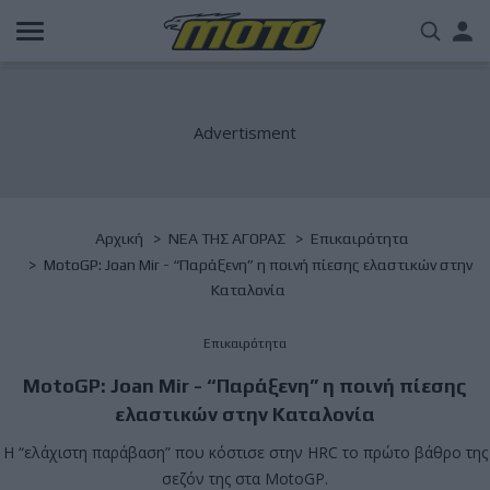
Παράκαμψη
Us
προς
το
acc
κυρίως
περιεχόμενο
me
Breadcrumb
Αρχική
NΕΑ ΤΗΣ ΑΓΟΡΑΣ
Επικαιρότητα
MotoGP: Joan Mir - “Παράξενη” η ποινή πίεσης ελαστικών στην
Καταλονία
Επικαιρότητα
MotoGP: Joan Mir - “Παράξενη” η ποινή πίεσης
ελαστικών στην Καταλονία
Η “ελάχιστη παράβαση” που κόστισε στην HRC το πρώτο βάθρο της
σεζόν της στα MotoGP.