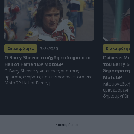
7/8/2026
Επικαιρότητα
Επικαιρότητα
Ο Barry Sheene εισήχθη επίσημα στο
Dainese: Μο
Hall of Fame των MotoGP
του Barry S
Ο Barry Sheene γίνεται ένας από τους
δημοπρατηθεί
πρώτους αναβάτες που εντάσσονται στο νέο
MotoGP
MotoGP Hall of Fame, μ...
Μία μοναδική α
εμπνευσμένη απ
δημιουργήθηκε α
Επικαιρότητα