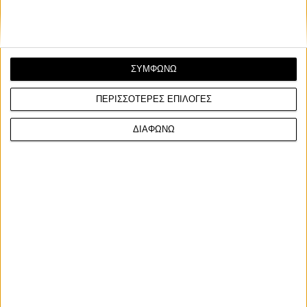
ΣΥΜΦΩΝΩ
ΠΕΡΙΣΣΟΤΕΡΕΣ ΕΠΙΛΟΓΕΣ
ΔΙΑΦΩΝΩ
Facebook
Twitter
Email
Από τον
Φίλιππο Σταυριδόπουλο
7/8/2026
Ο Barry Sheene γίνεται ένας από τους πρώτους
αναβάτες που εντάσσονται στο νέο MotoGP Hall of
Fame, μια αναγνώριση που ξεκίνησε το 2025 για τους
κορυφαίους της ιστορίας του θεσμού.