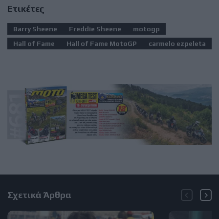
Ετικέτες
Barry Sheene
Freddie Sheene
motogp
Hall of Fame
Hall of Fame MotoGP
carmelo ezpeleta
Σχετικά Άρθρα