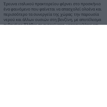
Έρευνα ιταλικού πρακτορείου φέρνει στο προσκήνιο
ένα φαινόμενο που φαίνεται να απασχολεί ολοένα και
περισσότερο τα συνεργεία της χώρας: την παρουσία
νερού και άλλων ουσιών στη βενζίνη, με αποτέλεσμα
αυξημένες βλάβες σε αυτοκίνητα, μοτοσυκλέτες και
scooter.
Σύμφωνα με μαρτυρίες μηχανικών, τους τελευταίους
μήνες έχουν αυξηθεί αισθητά τα οχήματα που
φτάνουν στα συνεργεία μετά από ανεφοδιασμό,
παρουσιάζοντας δυσκολία εκκίνησης ή ακόμη και
πλήρη διακοπή λειτουργίας του κινητήρα.
Ο Giancarlo Lanza, ιδιοκτήτης συνεργείου στη Ρώμη,
δήλωσε χαρακτηριστικά ότι μέσα σε 50 χρόνια
εργασίας δεν είχε συναντήσει τόσα περιστατικά με
παρουσία νερού σε βενζίνη όσο τους τελευταίους έξι
μήνες. Αντίστοιχη είναι και η εικόνα στα δίκυκλα, με
τον μηχανικό Roberto Federici να αναφέρει πως οι