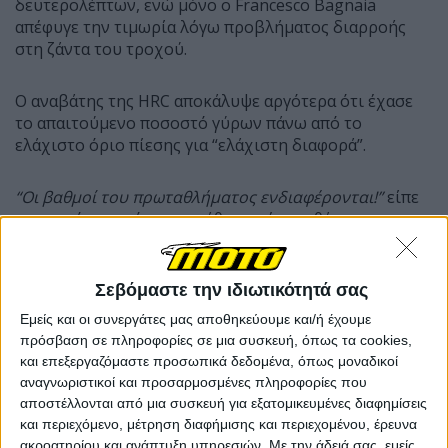
δευτερολέπτων, ενώ μόνο ο Francesco Bagnaia
απέφυγε την τιμωρία λόγω προβλήματος διαρροής
στη ζάντα του τροχού.
Ο αναβάτης της HRC αποκάλυψε αργότερα ότι έχασε
το απαιτούμενο ποσοστό γύρων πάνω από το
ελάχιστο όριο πίεσης για “ελάχιστη διαφορά”.
“Οι βαθμοί του πρωταθλήματος ενδιαφέρονται!”
είπε
αστειευόμενος όταν ρωτήθηκε πώς αισθάνεται για την
ποινή.
Σεβόμαστε την ιδιωτικότητά σας
“Αλλά εγώ δεν ενδιαφέρομαι ιδιαίτερα, γιατί έκανα
έναν εξαιρετικό αγώνα και έδωσα το 100%.”
Εμείς και οι συνεργάτες μας αποθηκεύουμε και/ή έχουμε
πρόσβαση σε πληροφορίες σε μια συσκευή, όπως τα cookies,
και επεξεργαζόμαστε προσωπικά δεδομένα, όπως μοναδικοί
αναγνωριστικοί και προσαρμοσμένες πληροφορίες που
αποστέλλονται από μια συσκευή για εξατομικευμένες διαφημίσεις
και περιεχόμενο, μέτρηση διαφήμισης και περιεχομένου, έρευνα
ακροατηρίου και ανάπτυξη υπηρεσιών.
Με την άδειά σας, εμείς