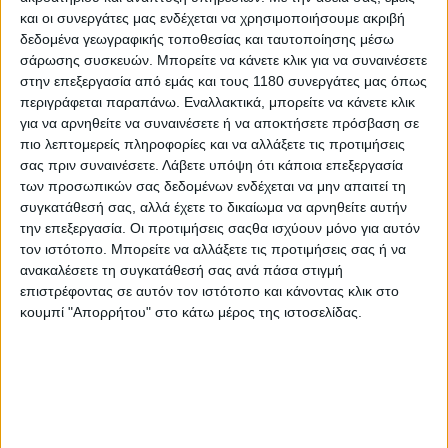
και οι συνεργάτες μας ενδέχεται να χρησιμοποιήσουμε ακριβή
δεδομένα γεωγραφικής τοποθεσίας και ταυτοποίησης μέσω
σάρωσης συσκευών. Μπορείτε να κάνετε κλικ για να συναινέσετε
στην επεξεργασία από εμάς και τους 1180 συνεργάτες μας όπως
περιγράφεται παραπάνω. Εναλλακτικά, μπορείτε να κάνετε κλικ
για να αρνηθείτε να συναινέσετε ή να αποκτήσετε πρόσβαση σε
πιο λεπτομερείς πληροφορίες και να αλλάξετε τις προτιμήσεις
σας πριν συναινέσετε.
Λάβετε υπόψη ότι κάποια επεξεργασία
των προσωπικών σας δεδομένων ενδέχεται να μην απαιτεί τη
συγκατάθεσή σας, αλλά έχετε το δικαίωμα να αρνηθείτε αυτήν
την επεξεργασία. Οι προτιμήσεις σαςθα ισχύουν μόνο για αυτόν
“Ήταν σαν Sprint, αλλά πήρα ποινή κανονικού αγώνα”
τον ιστότοπο. Μπορείτε να αλλάξετε τις προτιμήσεις σας ή να
ανακαλέσετε τη συγκατάθεσή σας ανά πάσα στιγμή
Ο Mir στάθηκε ιδιαίτερα στο γεγονός ότι ο αγώνας
επιστρέφοντας σε αυτόν τον ιστότοπο και κάνοντας κλικ στο
μειώθηκε σε 12 γύρους μετά τις κόκκινες σημαίες,
κουμπί "Απορρήτου" στο κάτω μέρος της ιστοσελίδας.
στην ίδια δηλαδή διάρκεια με τους αγώνες Sprint του
Σαββάτου.