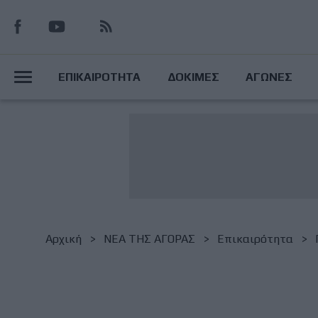
Παράκαμψη
προς
το
Main
κυρίως
ΕΠΙΚΑΙΡΟΤΗΤΑ
ΔΟΚΙΜΕΣ
ΑΓΩΝΕΣ
περιεχόμενο
Menu
Breadcrumb
Αρχική
NΕΑ ΤΗΣ ΑΓΟΡΑΣ
Επικαιρότητα