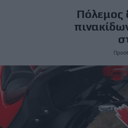
Πόλεμος 
πινακίδων
σ
Προσπ