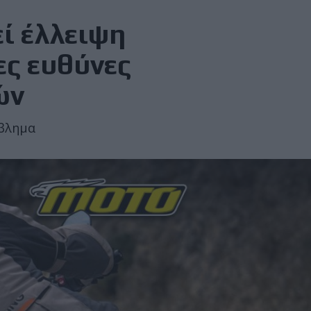
ί έλλειψη
ες ευθύνες
ών
όβλημα