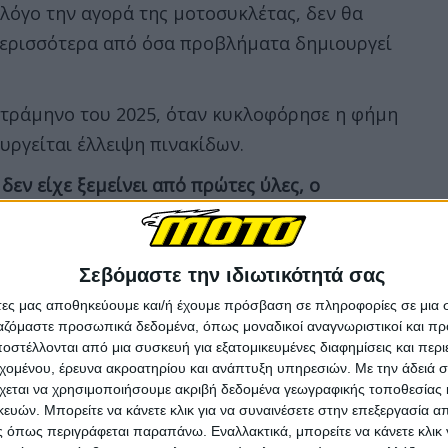
 λόγο την αγορά της μοτοσυκλέτας, δεν θα
περισσότερα από όσα προβλήματα δημιουργεί
τετράμηνο του 2025, όταν κυκλοφόρησε η φήμη
υργείται έλλειψη πινακίδων.
 δεν είχε ξεμείνει από πρώτες ύλες, ο
προχωρήσει, αυτό ήταν το πρόβλημα.
Αρχικά
βλημα εξαπλώθηκε σε όλη την χώρα. Για να
ροχωρήσουν σε είσπραξη καθώς είχαν ήδη
Σεβόμαστε την ιδιωτικότητά σας
έχοντας πληρώσει και την μοτοσυκλέτα στην
άτες μας αποθηκεύουμε και/ή έχουμε πρόσβαση σε πληροφορίες σε μια
ργαζόμαστε προσωπικά δεδομένα, όπως μοναδικοί αναγνωριστικοί και 
να εκδίδει πινακίδες από άλλες περιοχές. Εκτός
στέλλονται από μια συσκευή για εξατομικευμένες διαφημίσεις και περ
λοφορούν τα οχήματα, το πρόβλημα της έλλειψης
εχομένου, έρευνα ακροατηρίου και ανάπτυξη υπηρεσιών.
Με την άδειά σα
χεται να χρησιμοποιήσουμε ακριβή δεδομένα γεωγραφικής τοποθεσίας 
ών. Μπορείτε να κάνετε κλικ για να συναινέσετε στην επεξεργασία απ
 όπως περιγράφεται παραπάνω. Εναλλακτικά, μπορείτε να κάνετε κλικ γ
χος ξεκίνησε να κόβει και να εκδίδει νέες