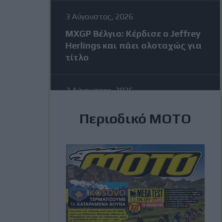
3 Αύγουστος, 2026
MXGP Βέλγιο: Κέρδισε ο Jeffrey
Herlings και πάει ολοταχώς για
τίτλο
3 Αύγουστος, 2026
MotoGP: Η KTM σκέφτεται να
Περιοδικό ΜΟΤΟ
διώξει τον Vinales στην μέση
της σεζόν – Η απάντηση του
Ισπανού
3 Αύγουστος, 2026
Romaniacs: Τελικά
αποτελέσματα ανά κατηγορία –
Τι θέσεις πήραν οι Έλληνες