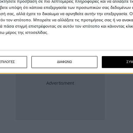
οκτήσετε πρόσβαση σε πιο λεπτομερείς πληροφορίες και να αλλάξετε τι
είνη την περίοδο.
βετε υπόψη ότι κάποια επεξεργασία των προσωπικών σας δεδομένων ε
εσή σας, αλλά έχετε το δικαίωμα να αρνηθείτε αυτήν την επεξεργασία. 
υ Μεταφορών με ένα σχετικά μικρό ποσό, που
τόν τον ιστότοπο. Μπορείτε να αλλάξετε τις προτιμήσεις σας ή να ανακα
διαγωνισμοί.
 πάσα στιγμή επιστρέφοντας σε αυτόν τον ιστότοπο και κάνοντας κλι
ω μέρος της ιστοσελίδας.
ΕΠΙΛΟΓΕΣ
ΔΙΑΦΩΝΩ
ΣΥ