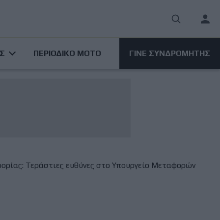
User
acco
ΑΣ
ΠΕΡΙΟΔΙΚΟ ΜΟΤΟ
ΓΙΝΕ ΣΥΝΔΡΟΜΗΤΗΣ
men
φορίας: Τεράστιες ευθύνες στο Υπουργείο Μεταφορών