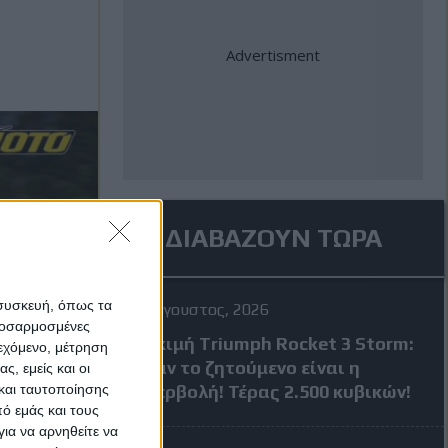
ΔΙΑΒΑΖΟΥΝ ΤΩΡΑ
 συσκευή, όπως τα
4 Αύγουστος, 2026
προσαρμοσμένες
Δοκιμή Triumph Rocket 3 Storm:
ιεχόμενο, μέτρηση
Όταν το ζητούμενο είναι η
ς, εμείς και οι
και ταυτοποίησης
υπερβολή! Τέρας 2.500 κυβικών!
ό εμάς και τους
ια να αρνηθείτε να