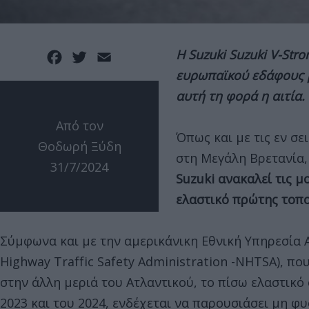
Η Suzuki Suzuki V-Str
Facebook
Twitter
Email
ευρωπαϊκού εδάφους μ
αυτή τη φορά η αιτία.
Από τον
Όπως και με τις εν σ
Θοδωρή Ξύδη
στη Μεγάλη Βρετανία,
31/7/2024
Suzuki ανακαλεί τις μ
ελαστικό πρώτης τοπ
Σύμφωνα και με την αμερικάνικη Εθνική Υπηρεσία 
Highway Traffic Safety Administration -NHTSA), πο
στην άλλη μεριά του Ατλαντικού, το πίσω ελαστικό
2023 και του 2024, ενδέχεται να παρουσιάσει μη φ