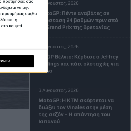
ς προτιμήσεις σας
4 Αύγουστος, 2026
νδέχεται να μην
MotoGP: Πέντε αναβάτες σε
Οι προτιμήσεις σαςθα
απόσταση 24 βαθμών πριν από
λέσετε τη
κ στο κουμπί
το Grand Prix της Βρετανίας
3 Αύγουστος, 2026
MXGP Βέλγιο: Κέρδισε ο Jeffrey
ΜΦΩΝΩ
Herlings και πάει ολοταχώς για
τίτλο
3 Αύγουστος, 2026
MotoGP: Η KTM σκέφτεται να
διώξει τον Vinales στην μέση
της σεζόν – Η απάντηση του
Ισπανού