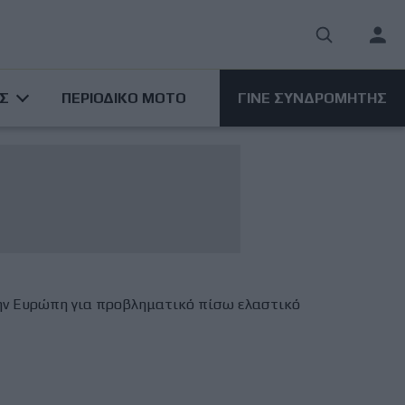
User
acco
ΑΣ
ΠΕΡΙΟΔΙΚΟ ΜΟΤΟ
ΓΙΝΕ ΣΥΝΔΡΟΜΗΤΗΣ
men
την Ευρώπη για προβληματικό πίσω ελαστικό