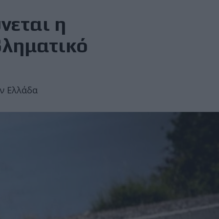
νεται η
βληματικό
ην Ελλάδα