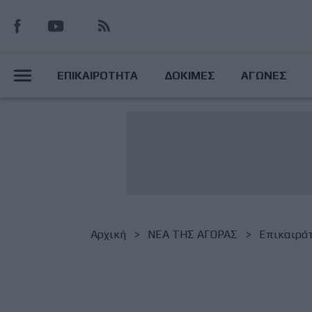
Παράκαμψη
προς
το
Main
κυρίως
ΕΠΙΚΑΙΡΟΤΗΤΑ
ΔΟΚΙΜΕΣ
ΑΓΩΝΕΣ
περιεχόμενο
Menu
Breadcrumb
Αρχική
NΕΑ ΤΗΣ ΑΓΟΡΑΣ
Επικαιρό