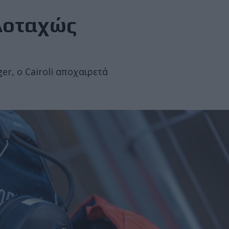
ολοταχώς
r, ο Cairoli αποχαιρετά