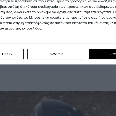
οκτήσετε πρόσβαση σε πιο λεπτομερείς πληροφορίες και να αλλάξετε τι
βετε υπόψη ότι κάποια επεξεργασία των προσωπικών σας δεδομένων ε
εσή σας, αλλά έχετε το δικαίωμα να αρνηθείτε αυτήν την επεξεργασία. 
Ducati, και αν βάλουμε στην εξίσωση και την...
τόν τον ιστότοπο. Μπορείτε να αλλάξετε τις προτιμήσεις σας ή να ανακα
τοιου είδους αποφάσεις, τότε η ανακοίνωση πως ο
 πάσα στιγμή επιστρέφοντας σε αυτόν τον ιστότοπο και κάνοντας κλι
κό πρόσημο αναμένεται σύντομα. Ωστόσο
ω μέρος της ιστοσελίδας.
ου γιου του, Chase Ben Cairoli καθώς ο μικρός ο
2
δεν έχει κάποια άλλη επιλογή σε αυτή την
 Group είναι μονόδρομος όσον αφορά στις
ΕΠΙΛΟΓΕΣ
ΔΙΑΦΩΝΩ
ΣΥ
υ θέλουν το καλύτερο για τα πρώτα τους