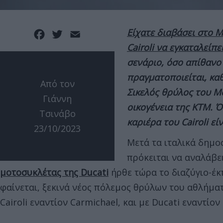
Είχατε διαβάσει στο 
Facebook
Twitter
Email
Cairoli να εγκαταλείπε
σενάριο, όσο απίθανο 
πραγματοποιείται, κα
Από τον
Σικελός θρύλος του M
Γιάννη
οικογένεια της KTM. 
Τσινάβο
καριέρα του Cairoli εί
23/10/2023
Μετά τα ιταλικά δημο
πρόκειται να αναλάβε
μοτοσυκλέτας της Ducati
ήρθε τώρα το διαζύγιο-έκ
φαίνεται, ξεκινά νέος πόλεμος θρύλων του αθλήματ
Cairoli εναντίον Carmichael, και με Ducati εναντίον