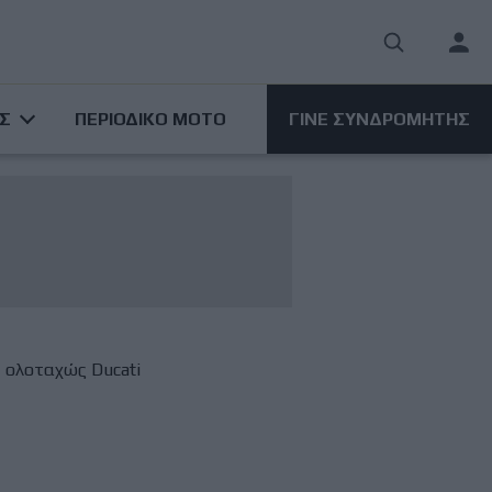
User
acco
ΑΣ
ΠΕΡΙΟΔΙΚΟ ΜΟΤΟ
ΓΙΝΕ ΣΥΝΔΡΟΜΗΤΗΣ
men
, ολοταχώς Ducati