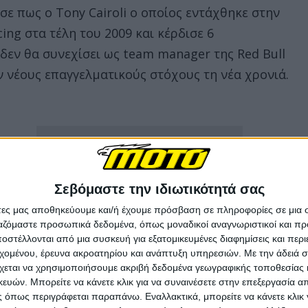
σε πως ο Tony Cairoli ο οποίος εντάχθηκε στην
ing στα τέλη του 2009 και κέρδισε 6
 δεν θα συνεχίσει ως team manager της Red Bull
ν νέους επαγγελματικούς στόχους τη νέα χρονιά.
Σεβόμαστε την ιδιωτικότητά σας
άτες μας αποθηκεύουμε και/ή έχουμε πρόσβαση σε πληροφορίες σε μια
ργαζόμαστε προσωπικά δεδομένα, όπως μοναδικοί αναγνωριστικοί και 
στέλλονται από μια συσκευή για εξατομικευμένες διαφημίσεις και περ
εχομένου, έρευνα ακροατηρίου και ανάπτυξη υπηρεσιών.
Με την άδειά σα
χεται να χρησιμοποιήσουμε ακριβή δεδομένα γεωγραφικής τοποθεσίας 
ών. Μπορείτε να κάνετε κλικ για να συναινέσετε στην επεξεργασία απ
 όπως περιγράφεται παραπάνω. Εναλλακτικά, μπορείτε να κάνετε κλικ γ