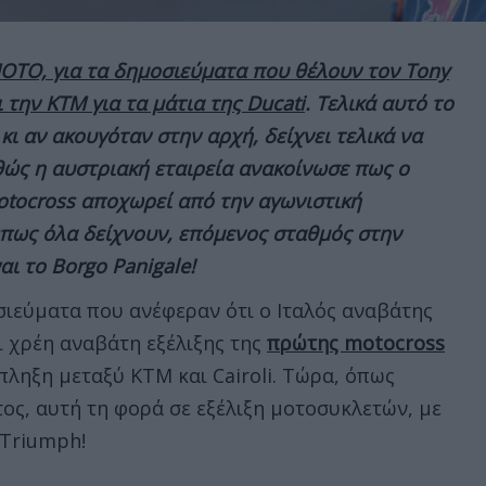
MOTO, για τα δημοσιεύματα που θέλουν τον Tony
ι την KTM για τα μάτια της Ducati
. Τελικά αυτό το
κι αν ακουγόταν στην αρχή, δείχνει τελικά να
θώς η αυστριακή εταιρεία ανακοίνωσε πως ο
otocross αποχωρεί από την αγωνιστική
Όπως όλα δείχνουν, επόμενος σταθμός στην
ναι το Borgo Panigale!
σιεύματα που ανέφεραν ότι ο Ιταλός αναβάτης
ι χρέη αναβάτη εξέλιξης της
πρώτης motocross
πληξη μεταξύ KTM και Cairoli. Τώρα, όπως
ος, αυτή τη φορά σε εξέλιξη μοτοσυκλετών, με
 Triumph!