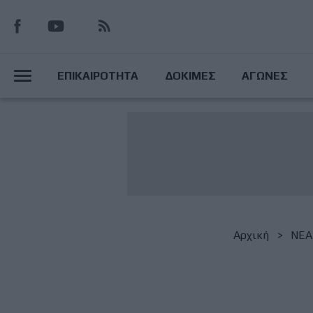
Παράκαμψη
προς
το
Main
κυρίως
ΕΠΙΚΑΙΡΟΤΗΤΑ
ΔΟΚΙΜΕΣ
ΑΓΩΝΕΣ
περιεχόμενο
Menu
Breadcrumb
Αρχική
NΕΑ