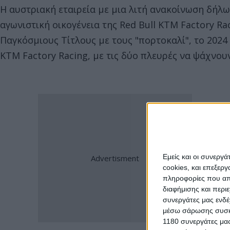
Η αυστριακή εταιρεία με μια λιτή ανακοίνωση δήλω
αγωνιστική οικογένεια της Red Bull KTM Factory Rac
Παγκόσμιους Τίτλους με τους "πορτοκαλί", το 2024
KTM Factory Racing, με τις δύο πλευρές να ψάχνου
Εμείς και οι συνεργ
cookies, και επεξε
πληροφορίες που απο
διαφήμισης και περι
συνεργάτες μας ενδέ
μέσω σάρωσης συσκευ
1180 συνεργάτες μας