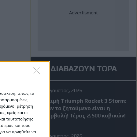
ΔΙΑΒΑΖΟΥΝ ΤΩΡΑ
4 Αύγουστος, 2026
 συσκευή, όπως τα
προσαρμοσμένες
Δοκιμή Triumph Rocket 3 Storm:
ιεχόμενο, μέτρηση
Όταν το ζητούμενο είναι η
ς, εμείς και οι
υπερβολή! Τέρας 2.500 κυβικών!
και ταυτοποίησης
ό εμάς και τους
ια να αρνηθείτε να
4 Αύγουστος, 2026