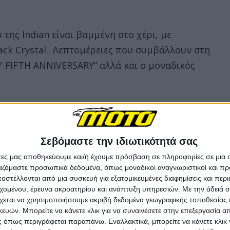
της Indian είναι βαμμένη στο χέρι, με
ck Crystal.. Λεπτομέρειες που συμβάλλουν στη
FIFTH ANNIVERSARY” αλλά και ο μοναδικός
rd, θεωρεί ότι πρόκειται για το υψηλότερο
μερα από το εργοστάσιο της Indian.
Σεβόμαστε την ιδιωτικότητά σας
 αφής RIDE COMMAND+ και σύστημα infotainment
άτες μας αποθηκεύουμε και/ή έχουμε πρόσβαση σε πληροφορίες σε μια
ργαζόμαστε προσωπικά δεδομένα, όπως μοναδικοί αναγνωριστικοί και 
 στο τιμόνι είτε μέσω έγχρωμης οθόνης 101 χλστ.
στέλλονται από μια συσκευή για εξατομικευμένες διαφημίσεις και περ
ο σύστημα περιλαμβάνει πλοήγηση turn-by-turn,
εχομένου, έρευνα ακροατηρίου και ανάπτυξη υπηρεσιών.
Με την άδειά σα
χεται να χρησιμοποιήσουμε ακριβή δεδομένα γεωγραφικής τοποθεσίας 
αραμετροποιήσιμες ενδείξεις οργάνων και πλήρη
ών. Μπορείτε να κάνετε κλικ για να συναινέσετε στην επεξεργασία απ
ητα διαχείρισης μουσικής εφόσον
 όπως περιγράφεται παραπάνω. Εναλλακτικά, μπορείτε να κάνετε κλικ γ