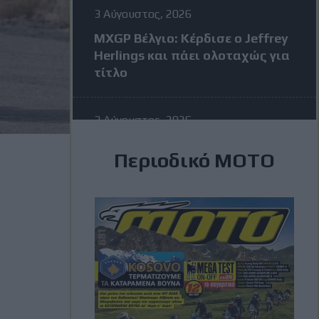
3 Αύγουστος, 2026
MXGP Βέλγιο: Κέρδισε ο Jeffrey
Herlings και πάει ολοταχώς για
τίτλο
3 Αύγουστος, 2026
MotoGP: Η KTM σκέφτεται να
Περιοδικό ΜΟΤΟ
διώξει τον Vinales στην μέση
της σεζόν – Η απάντηση του
Ισπανού
3 Αύγουστος, 2026
Romaniacs: Τελικά
αποτελέσματα ανά κατηγορία –
Τι θέσεις πήραν οι Έλληνες
[Photos]