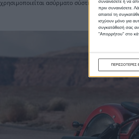
συναινέσετε ή να απ
χρησιμοποιείται ασύρματο σύστημα επικοινωνίας 
πριν συναινέσετε.
Λά
απαιτεί τη συγκατάθ
ισχύουν μόνο για αυ
συγκατάθεσή σας ανά
"Απορρήτου" στο κάτ
ΠΕΡΙΣΣΟΤΕΡΕΣ 