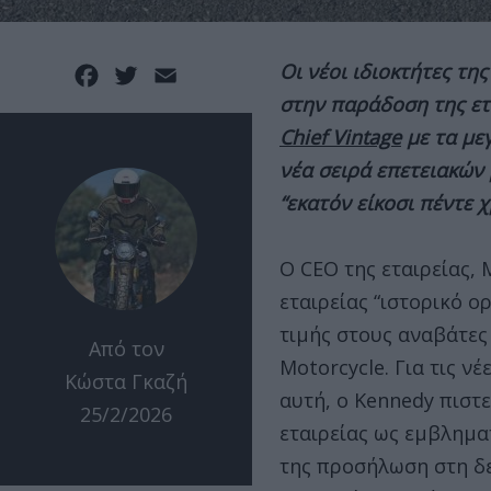
Οι νέοι ιδιοκτήτες τη
Facebook
Twitter
Email
στην παράδοση της ετ
Chief Vintage
με τα μεγ
νέα σειρά επετειακών
“εκατόν είκοσι πέντε χ
Ο CEO της εταιρείας, 
εταιρείας “ιστορικό ο
τιμής στους αναβάτες
Από τον
Motorcycle. Για τις νέ
Κώστα Γκαζή
αυτή, ο Kennedy πιστ
25/2/2026
εταιρείας ως εμβλημα
της προσήλωση στη δε