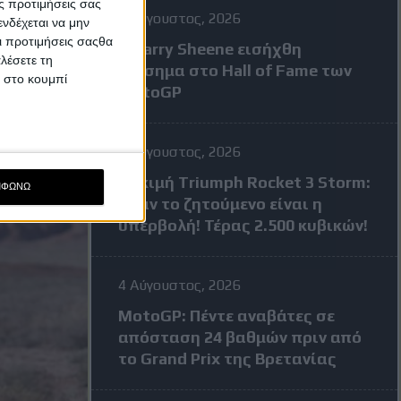
ς προτιμήσεις σας
7 Αύγουστος, 2026
νδέχεται να μην
Οι προτιμήσεις σαςθα
Ο Barry Sheene εισήχθη
λέσετε τη
επίσημα στο Hall of Fame των
κ στο κουμπί
MotoGP
4 Αύγουστος, 2026
Δοκιμή Triumph Rocket 3 Storm:
ΜΦΩΝΩ
Όταν το ζητούμενο είναι η
υπερβολή! Τέρας 2.500 κυβικών!
4 Αύγουστος, 2026
MotoGP: Πέντε αναβάτες σε
απόσταση 24 βαθμών πριν από
το Grand Prix της Βρετανίας