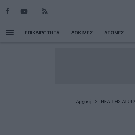
Παράκαμψη
προς
το
Main
κυρίως
ΕΠΙΚΑΙΡΟΤΗΤΑ
ΔΟΚΙΜΕΣ
ΑΓΩΝΕΣ
περιεχόμενο
Menu
Breadcrumb
Αρχική
NΕΑ ΤΗΣ ΑΓΟΡ