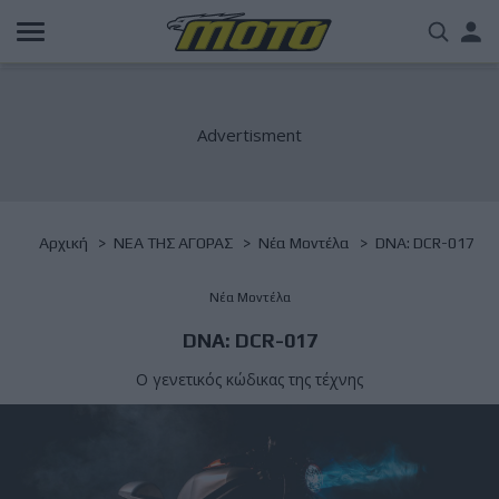
Παράκαμψη
Us
προς
το
acc
κυρίως
περιεχόμενο
me
Breadcrumb
Αρχική
NΕΑ ΤΗΣ ΑΓΟΡΑΣ
Νέα Μοντέλα
DNA: DCR-017
Νέα Μοντέλα
DNA: DCR-017
Ο γενετικός κώδικας της τέχνης