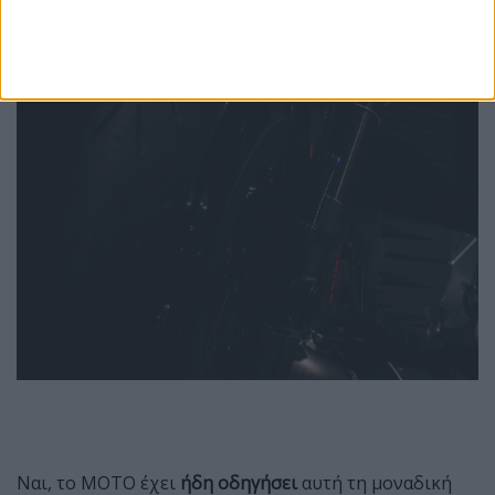
Ναι, το ΜΟΤΟ έχει
ήδη οδηγήσει
αυτή τη μοναδική