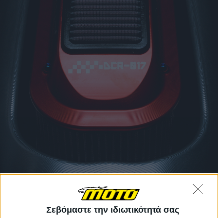
Σεβόμαστε την ιδιωτικότητά σας
Το γεγονός ότι ο Μάριος και ο Ντίνος Νικολαΐδης