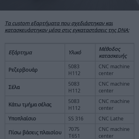
Τα
custom εξαρτήματα που σχεδιάστηκαν και
κατασκευάστηκαν μέσα στις εγκαταστάσεις της
DNA:
Μέθοδος
Εξάρτημα
Υλικό
κατασκευής
5083
CNC machine
Ρεζερβουάρ
H112
center
5083
CNC machine
Σέλα
H112
center
5083
CNC machine
Κάτω τμήμα σέλας
H112
center
Υποπλαίσιο
SS 316
CNC Lathe
7075
CNC machine
Πίσω βάσεις πλαισίου
T651
center