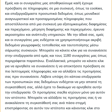
αποφάσισαν να φτιάξουν μια μοτοσυκλέτα, που εκ των
Εμείς και οι συνεργάτες μας αποθηκεύουμε και/ή έχουμε
πραγμάτων θα συγκριθεί με ό,τι καλύτερο υπάρχει
πρόσβαση σε πληροφορίες σε μια συσκευή, όπως τα cookies,
στον κόσμο, δείχνει από μόνο του πόσο ψηλά έβαλαν
και επεξεργαζόμαστε προσωπικά δεδομένα, όπως μοναδικοί
τον πήχη.
Όμως σε καμία περίπτωση δεν είχαν άγνοια
αναγνωριστικοί και προσαρμοσμένες πληροφορίες που
κινδύνου. Η εταιρεία φίλτρων επιδόσεων DNA που
αποστέλλονται από μια συσκευή για εξατομικευμένες διαφημίσεις
και περιεχόμενο, μέτρηση διαφήμισης και περιεχομένου, έρευνα
έχουν στην ιδιοκτησία τους, έχει ήδη διεθνή
ακροατηρίου και ανάπτυξη υπηρεσιών.
Με την άδειά σας, εμείς
αναγνώριση
.
και οι συνεργάτες μας ενδέχεται να χρησιμοποιήσουμε ακριβή
δεδομένα γεωγραφικής τοποθεσίας και ταυτοποίησης μέσω
σάρωσης συσκευών. Μπορείτε να κάνετε κλικ για να συναινέσετε
στην επεξεργασία από εμάς και τους 1180 συνεργάτες μας όπως
περιγράφεται παραπάνω. Εναλλακτικά, μπορείτε να κάνετε κλικ
για να αρνηθείτε να συναινέσετε ή να αποκτήσετε πρόσβαση σε
πιο λεπτομερείς πληροφορίες και να αλλάξετε τις προτιμήσεις
σας πριν συναινέσετε.
Λάβετε υπόψη ότι κάποια επεξεργασία
των προσωπικών σας δεδομένων ενδέχεται να μην απαιτεί τη
συγκατάθεσή σας, αλλά έχετε το δικαίωμα να αρνηθείτε αυτήν
την επεξεργασία. Οι προτιμήσεις σαςθα ισχύουν μόνο για αυτόν
τον ιστότοπο. Μπορείτε να αλλάξετε τις προτιμήσεις σας ή να
ανακαλέσετε τη συγκατάθεσή σας ανά πάσα στιγμή
επιστρέφοντας σε αυτόν τον ιστότοπο και κάνοντας κλικ στο