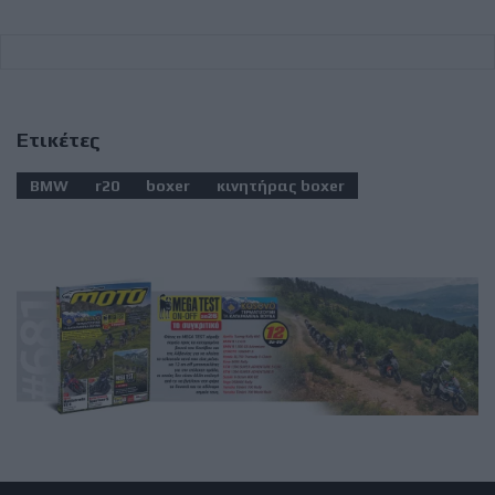
Ετικέτες
BMW
r20
boxer
κινητήρας boxer