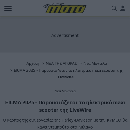
Παράκαμψη
Us
προς
το
acc
κυρίως
περιεχόμενο
me
Breadcrumb
Αρχική
NΕΑ ΤΗΣ ΑΓΟΡΑΣ
Νέα Μοντέλα
EICMA 2025 - Παρουσιάζεται τo ηλεκτρικό maxi scooter της
LiveWire
Νέα Μοντέλα
EICMA 2025 - Παρουσιάζεται τo ηλεκτρικό maxi
scooter της LiveWire
O καρπός της συνεργασίας της Harley-Davidson με την KYMCO θα
κάνει ντεμπούτο στο Μιλάνο