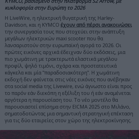
KYMCO, βασισμένο στην πλατφόρμα S2 Arrow, με
κυκλοφορία στην Ευρώπη το 2026
Η LiveWire, η ηλεκτρική θυγατρική της Harley-
Davidson, και η KYMCO
έχουν από πέρσι ανακοινώσει
την συνεργασία τους που στοχεύει στην ανάπτυξη
μεγάλων ηλεκτρικών maxi scooter που θα
λανσαριστούν στην ευρωπαϊκή αγορά το 2026. Οι
πρώτες εικόνες αρχικά έδειχναν δύο εκδόσεις, μια
πιο χωμάτινη με τρακτερωτά ελαστικά μεγάλου
προφίλ, ψηλό τιμόνι, σχάρα και προστατευτικά
κάγκελα και μία "παραδοσιακότερη". Η χωμάτινη
εκδοχή δεν φαίνεται στις νέες εικόνες που ανέβηκαν
στα social media της Livewire, ενώ άγνωστο είναι προς
το παρόν εάν διεκόπη η εξέλιξη του ή εάν αναμένεται
αργότερα η παρουσίαση του. Το νέο μοντέλο θα
παρουσιαστεί επίσημα στην EICMA 2025 στο Μιλάνο,
σηματοδοτώντας μια σημαντική στρατηγική επέκταση
για τις δύο εταιρείες στον χώρο της ηλεκτροκίνησης.