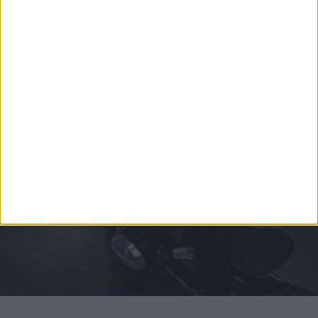
Η εξέλιξη της BMW R 20 φαίνεται να βρίσκεται πλέον
στο τελικό στάδιο και η επίσημη πρεμιέρα της
ενδέχεται να πραγματοποιηθεί στην EICMA 2026, τον
προσεχή Νοέμβριο στο Μιλάνο, πριν ξεκινήσει η
εμπορική της πορεία, ελπίζουμε με το αρχικό fluo
χρώμα που την πρωτοείδαμε!