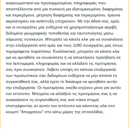
αναγνωριστικοί και προσαρμοσμένες πληροφορίες που
163 km/h δείχνουν ότι δεν θα πρόκειται για ένα απλό
αποστέλλονται από μια συσκευή για εξατομικευμένες διαφημίσεις
αστικό μέσο, αλλά για ένα πραγματικό sport-touring
και περιεχόμενο, μέτρηση διαφήμισης και περιεχομένου, έρευνα
ηλεκτρικό scooter.
ακροατηρίου και ανάπτυξη υπηρεσιών.
Με την άδειά σας, εμείς
και οι συνεργάτες μας ενδέχεται να χρησιμοποιήσουμε ακριβή
δεδομένα γεωγραφικής τοποθεσίας και ταυτοποίησης μέσω
σάρωσης συσκευών. Μπορείτε να κάνετε κλικ για να συναινέσετε
στην επεξεργασία από εμάς και τους 1180 συνεργάτες μας όπως
περιγράφεται παραπάνω. Εναλλακτικά, μπορείτε να κάνετε κλικ
για να αρνηθείτε να συναινέσετε ή να αποκτήσετε πρόσβαση σε
πιο λεπτομερείς πληροφορίες και να αλλάξετε τις προτιμήσεις
σας πριν συναινέσετε.
Λάβετε υπόψη ότι κάποια επεξεργασία
των προσωπικών σας δεδομένων ενδέχεται να μην απαιτεί τη
συγκατάθεσή σας, αλλά έχετε το δικαίωμα να αρνηθείτε αυτήν
την επεξεργασία. Οι προτιμήσεις σαςθα ισχύουν μόνο για αυτόν
τον ιστότοπο. Μπορείτε να αλλάξετε τις προτιμήσεις σας ή να
ανακαλέσετε τη συγκατάθεσή σας ανά πάσα στιγμή
επιστρέφοντας σε αυτόν τον ιστότοπο και κάνοντας κλικ στο
Η
αυτονομία
, σύμφωνα με τα στοιχεία της S2
κουμπί "Απορρήτου" στο κάτω μέρος της ιστοσελίδας.
πλατφόρμας, φτάνει τα
113 km
σε μικτές συνθήκες
οδήγησης, ενώ αναμένεται το scooter που θα
στηριχθεί εκεί να διαθέτει προσαρμοσμένες