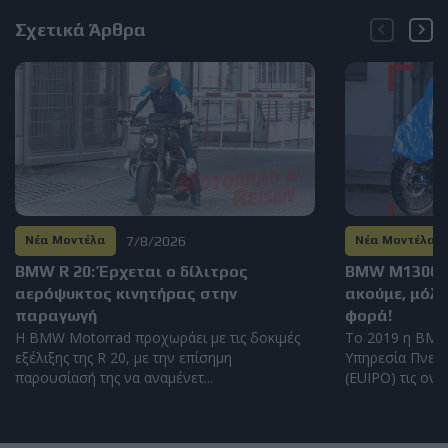
Σχετικά Άρθρα
7/8/2026
Νέα Μοντέλα
Νέα Μοντέλα
BMW R 20: Έρχεται ο δίλιτρος
BMW M1300GS
αερόψυκτος κινητήρας στην
ακούμε, μόλι
παραγωγή
φορά!
Η BMW Motorrad προχωράει με τις δοκιμές
Το 2019 η BMW
εξέλιξης της R 20, με την επίσημη
Υπηρεσία Πνευμ
παρουσίασή της να αναμένετ...
(EUIPO) τις ονομ