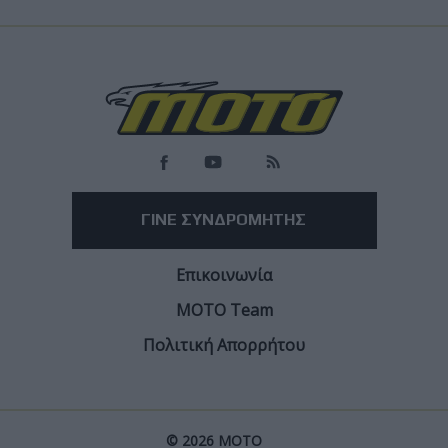
Νέα Μοντέλα
Kawasaki συνεχίζει τις Ninja ZX-4R, ZX-4RR,
ZX-6R 636 και Ninja 500 και το 2027
Περνάνε στην νέα γκάμα των πράσινων για το ερχόμενο έτος
Facebook
Twitter
Email