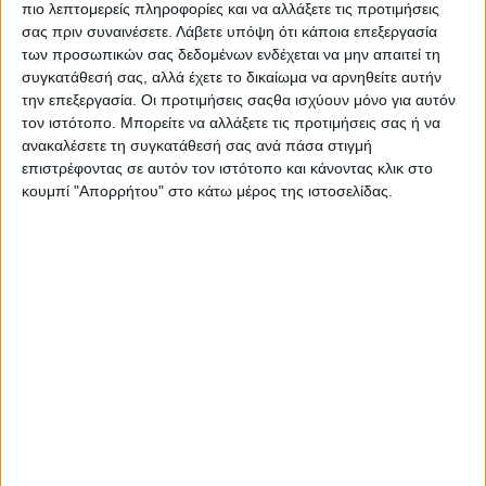
πιο λεπτομερείς πληροφορίες και να αλλάξετε τις προτιμήσεις
Η LiveWire, θυγατρική της Harley-Davidson ετοιμάζεται να
παρουσιάσει στην EICMA 2025 το πρώτο της ηλ...
σας πριν συναινέσετε.
Λάβετε υπόψη ότι κάποια επεξεργασία
των προσωπικών σας δεδομένων ενδέχεται να μην απαιτεί τη
συγκατάθεσή σας, αλλά έχετε το δικαίωμα να αρνηθείτε αυτήν
την επεξεργασία. Οι προτιμήσεις σαςθα ισχύουν μόνο για αυτόν
τον ιστότοπο. Μπορείτε να αλλάξετε τις προτιμήσεις σας ή να
ανακαλέσετε τη συγκατάθεσή σας ανά πάσα στιγμή
επιστρέφοντας σε αυτόν τον ιστότοπο και κάνοντας κλικ στο
κουμπί "Απορρήτου" στο κάτω μέρος της ιστοσελίδας.
Νέα Μοντέλα
31/10/2025
LiveWire Concept Alpinista Corsa: Με ταχύτερη
φόρτιση για την μπαταρία του
Στην EICMA 2025 η LiveWire, το ηλεκτρικό παρακλάδι της
Harley-Davidson, θα παρουσιάσει την πιο ολοκλ...