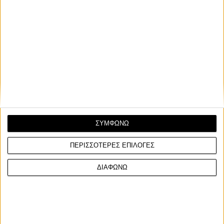
Νέα Μοντέλα
13/11/2024
EICMA 2024: LiveWire και KYMCO ετοιμάζουν
ΣΥΜΦΩΝΩ
ηλεκτρικό Maxi-Scooter
Η εταιρεία ηλεκτρικών μοτοσυκλετών LiveWire που αποτελεί
ΠΕΡΙΣΣΟΤΕΡΕΣ ΕΠΙΛΟΓΕΣ
θυγατρική της Harley-Davidson, ετοιμάζεται ...
ΔΙΑΦΩΝΩ