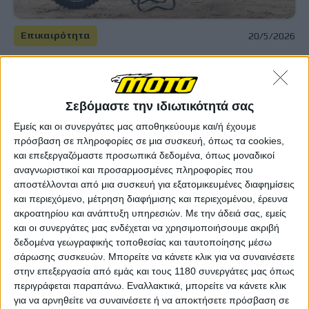
Επικαιρότητα
20/5/2026
H Harley-Davidson επενδύει στα ηλεκτρικά off-road
Παρά την πτώση των πωλήσεως και τις οικονομικές
δυσκολίες, η LiveWire συνεχίζει να επενδύει στις ηλεκτρικές
Σεβόμαστε την ιδιωτικότητά σας
μοτοσυκλέτες, εξαγοράζοντας την αμερικανική startup Dust
Moto που ειδικεύεται στις ηλεκτρικέ...
Εμείς και οι συνεργάτες μας αποθηκεύουμε και/ή έχουμε
πρόσβαση σε πληροφορίες σε μια συσκευή, όπως τα cookies,
Επικαιρότητα
και επεξεργαζόμαστε προσωπικά δεδομένα, όπως μοναδικοί
αναγνωριστικοί και προσαρμοσμένες πληροφορίες που
LiveWire: Ψαλιδίζει την τιμή του One στην Ευρώπη
αποστέλλονται από μια συσκευή για εξατομικευμένες διαφημίσεις
ενόψει Honda WN7 – Φέρνει εσωτερικό
και περιεχόμενο, μέτρηση διαφήμισης και περιεχομένου, έρευνα
ανταγωνισμό στη γκάμα της
ακροατηρίου και ανάπτυξη υπηρεσιών.
Με την άδειά σας, εμείς
Η αγορά των ηλεκτρικών μοτοσυκλετών αρχίζει να
και οι συνεργάτες μας ενδέχεται να χρησιμοποιήσουμε ακριβή
ζεσταίνεται και η LiveWire αναπροσαρμόζει επιθετικά τ...
δεδομένα γεωγραφικής τοποθεσίας και ταυτοποίησης μέσω
σάρωσης συσκευών. Μπορείτε να κάνετε κλικ για να συναινέσετε
Νέα Μοντέλα
στην επεξεργασία από εμάς και τους 1180 συνεργάτες μας όπως
EICMA 2025 - Παρουσιάζεται τo ηλεκτρικό maxi
περιγράφεται παραπάνω. Εναλλακτικά, μπορείτε να κάνετε κλικ
scooter της LiveWire
για να αρνηθείτε να συναινέσετε ή να αποκτήσετε πρόσβαση σε