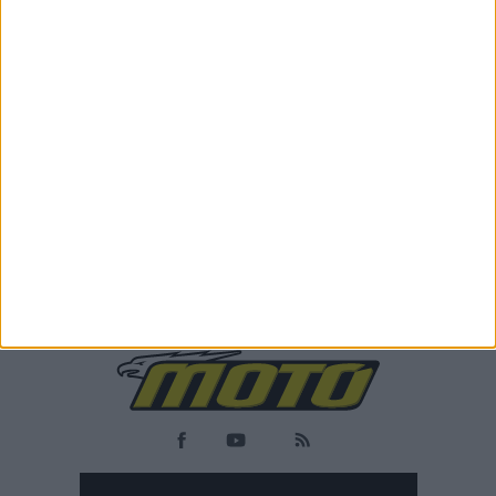
Νέα Μοντέλα
2/4/2024
Το νέο ηλεκτρικό LiveWire S3 θα κατασκευάζεται
από την KYMCO
Toν Δεκέμβριο του 2021 η Harley-Davidson αποφάσισε πως
έφτασε η ώρα της ανεξαρτητοποίησης της εταιρε...