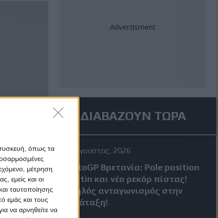
ΔΙΑΒΑΖΟΥΝ ΤΩΡΑ
 συσκευή, όπως τα
8 Αύγουστος, 2026
προσαρμοσμένες
MotoGP Βρετανία: Pole position
ιεχόμενο, μέτρηση
Martin και νέο ρεκόρ πίστας!
ς, εμείς και οι
και ταυτοποίησης
Υψηλός ανταγωνισμός στην
ό εμάς και τους
κατάταξη!
ια να αρνηθείτε να