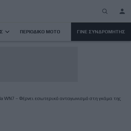
User
acco
ΑΣ
ΠΕΡΙΟΔΙΚΟ ΜΟΤΟ
ΓΙΝΕ ΣΥΝΔΡΟΜΗΤΗΣ
men
nda WN7 – Φέρνει εσωτερικό ανταγωνισμό στη γκάμα της