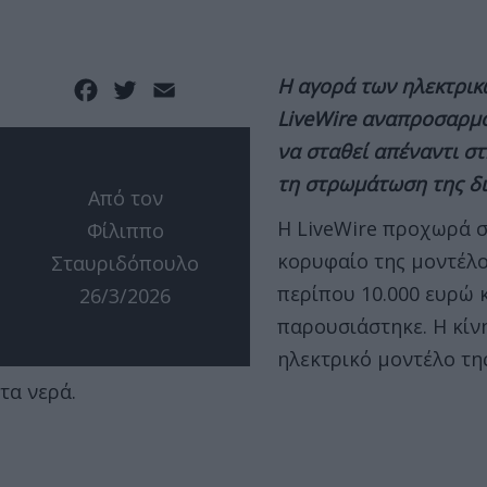
Η αγορά των ηλεκτρικώ
Facebook
Twitter
Email
LiveWire αναπροσαρμόζ
να σταθεί απέναντι σ
τη στρωμάτωση της δι
Από τον
Η LiveWire προχωρά σ
Φίλιππο
κορυφαίο της μοντέλο
Σταυριδόπουλο
περίπου 10.000 ευρώ 
26/3/2026
παρουσιάστηκε. Η κίν
ηλεκτρικό μοντέλο τ
τα νερά.