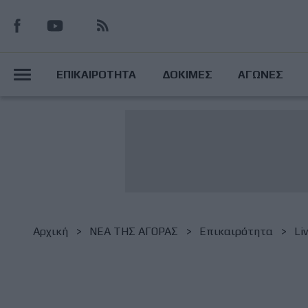
Παράκαμψη
προς
το
Main
κυρίως
ΕΠΙΚΑΙΡΟΤΗΤΑ
ΔΟΚΙΜΕΣ
ΑΓΩΝΕΣ
περιεχόμενο
Menu
Breadcrumb
Αρχική
NΕΑ ΤΗΣ ΑΓΟΡΑΣ
Επικαιρότητα
Li