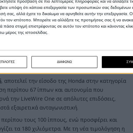
οκτήσετε πρόσβαση σε πιο λεπτομερείς πληροφορίες και να αλλάξετε τι
βετε υπόψη ότι κάποια επεξεργασία των προσωπικών σας δεδομένων ε
εσή σας, αλλά έχετε το δικαίωμα να αρνηθείτε αυτήν την επεξεργασία. 
τόν τον ιστότοπο. Μπορείτε να αλλάξετε τις προτιμήσεις σας ή να ανακα
 πάσα στιγμή επιστρέφοντας σε αυτόν τον ιστότοπο και κάνοντας κλι
ω μέρος της ιστοσελίδας.
ΕΠΙΛΟΓΕΣ
ΔΙΑΦΩΝΩ
ΣΥ
5
, αποτελεί την είσοδο της Honda στην κατηγορία
η περίπου 67 ίππων και αυτονομία που
ρνά την LiveWire One σε απόλυτες επιδόσεις,
ιστά εξαιρετικά ανταγωνιστική.
 περίπου τους 100 ίππους, ενώ προσφέρει και
ίζει τα 180 χιλιόμετρα. Με τη νέα τιμολόγηση η