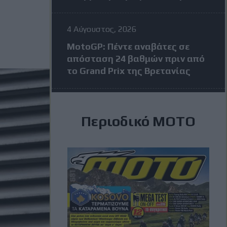
4 Αύγουστος, 2026
MotoGP: Πέντε αναβάτες σε
απόσταση 24 βαθμών πριν από
το Grand Prix της Βρετανίας
3 Αύγουστος, 2026
Περιοδικό ΜΟΤΟ
MXGP Βέλγιο: Κέρδισε ο Jeffrey
Herlings και πάει ολοταχώς για
τίτλο
3 Αύγουστος, 2026
MotoGP: Η KTM σκέφτεται να
διώξει τον Vinales στην μέση
της σεζόν – Η απάντηση του