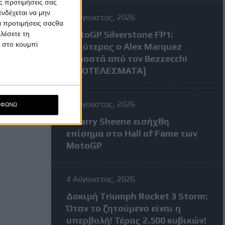
ς προτιμήσεις σας
νδέχεται να μην
7 Αύγουστος, 2026
Οι προτιμήσεις σαςθα
MotoGP Silverstone FP1:
λέσετε τη
κ στο κουμπί
Ταχύτερος ο Alex Marquez
μπροστά από τον Bezzecchi
[ΑΠΟΤΕΛΕΣΜΑΤΑ]
7 Αύγουστος, 2026
ΜΦΩΝΩ
Ο Barry Sheene εισήχθη
επίσημα στο Hall of Fame των
MotoGP
4 Αύγουστος, 2026
Δοκιμή Triumph Rocket 3 Storm:
Όταν το ζητούμενο είναι η
υπερβολή! Τέρας 2.500 κυβικών!