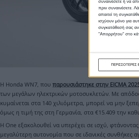
συναινέσετε ή να απ
πριν συναινέσετε.
Λά
απαιτεί τη συγκατάθ
ισχύουν μόνο για αυ
συγκατάθεσή σας ανά
"Απορρήτου" στο κάτ
ΠΕΡΙΣΣΟΤΕΡΕΣ 
Η Honda WN7, που
παρουσιάστηκε στην EICMA 202
των μεγάλων ηλεκτρικών μοτοσυκλετών. Με απόδοσ
κυμαίνεται στα 140 χιλιόμετρα, μπορεί να μην ξεπε
όμως η τιμή της στη Γερμανία, στα €15.409 την καθ
Η One εξακολουθεί να υπερέχει σε ισχύ, φτάνοντας
μεγαλύτερη αυτονομία που σε ιδανικές συνθήκες αγγ