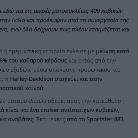
 εδώ για τις μικρές μοτοσυκλέτες 400 κυβικών
ην Ινδία και προέκυψαν από τη συνεργασία της
ero, ενώ όλα δείχνουν πως πλέον ετοιμάζεται και
 η αμερικάνικη εταιρεία έκλεισε με
μείωση κατά
26% του καθαρού κέρδους
και εκτός από την
ικών εξόδων, μέσω απόλυσης προσωπικού και
ς,
η
Harley-
Davidson στοχεύει και στην
ραστικού κοινού
.
ρων μοτοσυκλετών οδεύει προς την κατεύθυνση
ά είναι και ένα
cruiser αντίστοιχων κυβικών,
ρία αναβάτες.
Έτσι, εκτός
από το Sportster 883
,