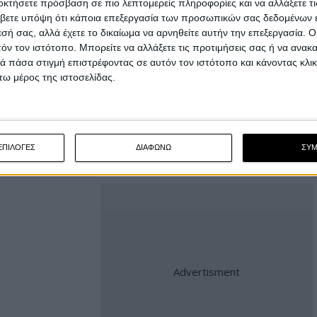
οκτήσετε πρόσβαση σε πιο λεπτομερείς πληροφορίες και να αλλάξετε τι
βετε υπόψη ότι κάποια επεξεργασία των προσωπικών σας δεδομένων ε
α ενισχύσουν όντως εμπορικά την εταιρεία, αλλά
εσή σας, αλλά έχετε το δικαίωμα να αρνηθείτε αυτήν την επεξεργασία. 
αι στην περίπτωση αυτή σε ποια τιμή.
τόν τον ιστότοπο. Μπορείτε να αλλάξετε τις προτιμήσεις σας ή να ανακα
 πάσα στιγμή επιστρέφοντας σε αυτόν τον ιστότοπο και κάνοντας κλι
α την ευρωπαϊκή πτέρυγα της Harley-Davidson,
ω μέρος της ιστοσελίδας.
κόσμια διάθεση του νέου μοντέλου και όχι μόνο
ην πιθανότητα να φέρει μαζί του και τα Χ440 και
ΕΠΙΛΟΓΕΣ
ΔΙΑΦΩΝΩ
ΣΥ