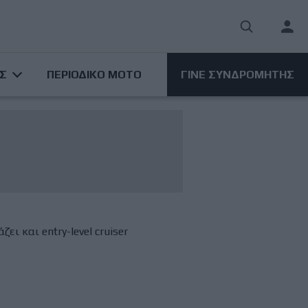
User
acco
ΑΣ
ΠΕΡΙΟΔΙΚΟ ΜΟΤΟ
ΓΙΝΕ ΣΥΝΔΡΟΜΗΤΗΣ
men
ει και entry-level cruiser