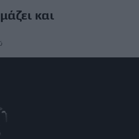
μάζει και
ύ