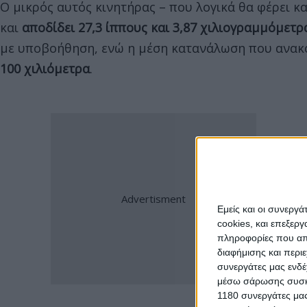
Ο μικρός αυτός κινητήρας – που λογικά θα φέρει κα
και
αποδίδει 27,3 ίππους και 3,87 χιλιογραμμόμετ
με υποβοήθηση, ενώ η μέση κατανάλωση που ανακο
100 χιλιόμετρα
.
Εμείς και οι συνεργ
cookies, και επεξε
πληροφορίες που απο
διαφήμισης και περι
συνεργάτες μας ενδέ
μέσω σάρωσης συσκευ
1180 συνεργάτες μας