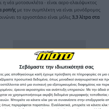
ι η νέα μοτοσυκλέτα - είναι αερο-ελαιόψυκτος
ρα ροπής
με τον συμπλέκτη να είναι μονόδρομος
ινώνει το εργοστάσιο είναι μόλις
3,3 λίτρα στα
Σεβόμαστε την ιδιωτικότητά σας
άτες μας αποθηκεύουμε και/ή έχουμε πρόσβαση σε πληροφορίες σε μια
ργαζόμαστε προσωπικά δεδομένα, όπως μοναδικοί αναγνωριστικοί και 
στέλλονται από μια συσκευή για εξατομικευμένες διαφημίσεις και περ
εχομένου, έρευνα ακροατηρίου και ανάπτυξη υπηρεσιών.
Με την άδειά σα
χεται να χρησιμοποιήσουμε ακριβή δεδομένα γεωγραφικής τοποθεσίας 
ών. Μπορείτε να κάνετε κλικ για να συναινέσετε στην επεξεργασία απ
 όπως περιγράφεται παραπάνω. Εναλλακτικά, μπορείτε να κάνετε κλικ γ