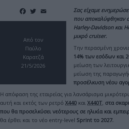
Σας είχαμε ενημερώσει
Facebook
Twitter
Email
που αποκαλύφθηκαν στ
Harley-Davidson και H
μικρό
cruiser.
Από τον
Την περασμένη χρονιά
Παύλο
14% των εσόδων και 
Καρατζά
μείωση των λειτουργ
21/5/2026
μείωση της παραγωγή
προσέλκυση νέου αγο
Η απόφαση της εταιρείας για λανσάρισμα μικρότε
αυτή και εκτός των ρετρό
Χ440
και
Χ440T
,
στα σκαρι
που θα προσελκύσει νεότερους σε ηλικία και εμπει
θα έρθει και το νέο entry-level
Sprint
το 2027
.