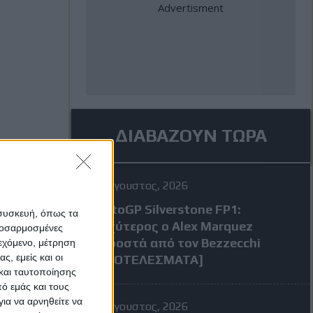
ΔΙΑΒΑΖΟΥΝ ΤΩΡΑ
7 Αύγουστος, 2026
MotoGP Silverstone FP1:
 συσκευή, όπως τα
Ταχύτερος ο Alex Marquez
προσαρμοσμένες
μπροστά από τον Bezzecchi
ιεχόμενο, μέτρηση
ς, εμείς και οι
[ΑΠΟΤΕΛΕΣΜΑΤΑ]
και ταυτοποίησης
ό εμάς και τους
ια να αρνηθείτε να
7 Αύγουστος, 2026