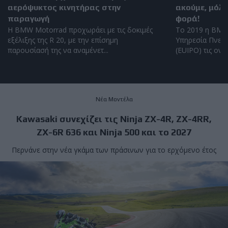
αερόψυκτος κινητήρας στην
ακούμε, μόλι
παραγωγή
φορά!
Η BMW Motorrad προχωράει με τις δοκιμές
Το 2019 η BMW
εξέλιξης της R 20, με την επίσημη
Υπηρεσία Πνευμ
παρουσίασή της να αναμένετ...
(EUIPO) τις ονομ
Νέα Μοντέλα
Kawasaki συνεχίζει τις Ninja ZX-4R, ZX-4RR,
ZX-6R 636 και Ninja 500 και το 2027
Περνάνε στην νέα γκάμα των πράσινων για το ερχόμενο έτος