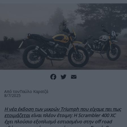
Facebook
Twitter
Email
Από τον
Παύλο Καρατζά
8/7/2025
Η νέα έκδοση των μικρών Triumph που είχαμε πει πως
ετοιμάζεται
είναι πλέον έτοιμη: Η Scrambler 400 XC
έχει πλούσιο εξοπλισμό εστιασμένο στην
off
road