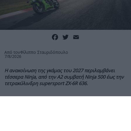
Facebook
Twitter
Email
Από τον
Φίλιππο Σταυριδόπουλο
7/8/2026
Η ανακοίνωση της γκάμας του 2027 περιλαμβάνει
τέσσερα Ninja, από την A2 συμβατή Ninja 500 έως την
τετρακύλινδρη supersport ZX-6R 636.
Η Kawasaki συνεχίζει τις προσθήκες στην γκάμα του
2027 με τέσσερα μοντέλα της οικογένειας Ninja,
καλύπτοντας τόσο τους νέους όσο και αναβάτες που
αναζητούν καθαρόαιμες supersport επιδόσεις.