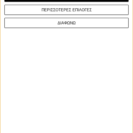
ΠΕΡΙΣΣΟΤΕΡΕΣ ΕΠΙΛΟΓΕΣ
ΔΙΑΦΩΝΩ
Ετικέτες
scrambler 400 XC
Triumph
Triumph Motorycles
τιμή Triumph
Scrambler