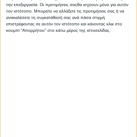
την επεξεργασία. Οι προτιμήσεις σαςθα ισχύουν μόνο για αυτόν
Ο εξοπλισμός της περιλαμβάνει ακόμη οθόνη LCD,
τον ιστότοπο. Μπορείτε να αλλάξετε τις προτιμήσεις σας ή να
θύρα φόρτισης USB-C, traction control με δυνατότητα
ανακαλέσετε τη συγκατάθεσή σας ανά πάσα στιγμή
απενεργοποίησης, ABS-με ειδική λειτουργία εκτός
επιστρέφοντας σε αυτόν τον ιστότοπο και κάνοντας κλικ στο
δρόμου και ηλεκτρονική διαχείριση γκαζιού ride-by-
κουμπί "Απορρήτου" στο κάτω μέρος της ιστοσελίδας.
wire από την Bosch.
Η Scrambler 400 XC θα είναι διαθέσιμη σε τρία
χρώματα, Racing Yellow, Storm Grey και Vanilla White,
από τα μέσα Σεπτεμβρίου του 2025, με τιμή από 7.150
ευρώ.