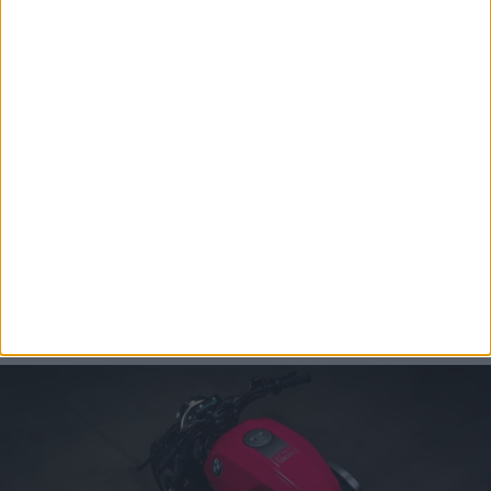
Μία ακόμη αλλαγή αφορά την εξάτμιση. Το
χαρακτηριστικό σύστημα του πρωτοτύπου έχει
επανασχεδιαστεί ώστε να πληροί τις προδιαγραφές
θορύβου και εκπομπών, παραμένοντας χαμηλά κάτω
από τον κινητήρα και καταλήγοντας σε μία έξοδο από
κάθε πλευρά.
Η εξέλιξη της BMW R 20 φαίνεται να βρίσκεται πλέον
στο τελικό στάδιο και η επίσημη πρεμιέρα της
ενδέχεται να πραγματοποιηθεί στην EICMA 2026, τον
προσεχή Νοέμβριο στο Μιλάνο, πριν ξεκινήσει η
εμπορική της πορεία, ελπίζουμε με το αρχικό fluo
χρώμα που την πρωτοείδαμε!