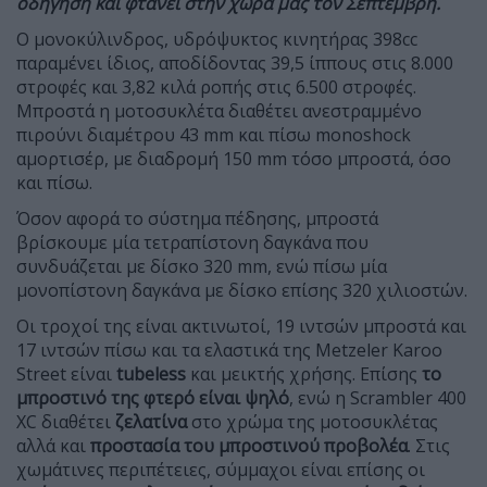
οδήγηση και φτάνει στην χώρα μας τον Σεπτέμβρη.
Ο μονοκύλινδρος, υδρόψυκτος κινητήρας 398cc
παραμένει ίδιος, αποδίδοντας 39,5 ίππους στις 8.000
στροφές και 3,82 κιλά ροπής στις 6.500 στροφές.
Μπροστά η μοτοσυκλέτα διαθέτει ανεστραμμένο
πιρούνι διαμέτρου 43 mm και πίσω monoshock
αμορτισέρ, με διαδρομή 150 mm τόσο μπροστά, όσο
και πίσω.
Όσον αφορά το σύστημα πέδησης, μπροστά
βρίσκουμε μία τετραπίστονη δαγκάνα που
συνδυάζεται με δίσκο 320 mm, ενώ πίσω μία
μονοπίστονη δαγκάνα με δίσκο επίσης 320 χιλιοστών.
Οι τροχοί της είναι ακτινωτοί, 19 ιντσών μπροστά και
17 ιντσών πίσω και τα ελαστικά της Metzeler Karoo
Street είναι
tubeless
και μεικτής χρήσης. Επίσης
το
μπροστινό της φτερό είναι ψηλό
, ενώ η Scrambler 400
XC διαθέτει
ζελατίνα
στο χρώμα της μοτοσυκλέτας
αλλά και
προστασία του μπροστινού προβολέα
. Στις
χωμάτινες περιπέτειες, σύμμαχοι είναι επίσης οι