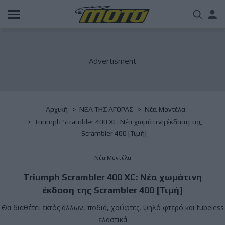
Παράκαμψη
Us
προς
το
acc
κυρίως
περιεχόμενο
me
Breadcrumb
Αρχική
NΕΑ ΤΗΣ ΑΓΟΡΑΣ
Νέα Μοντέλα
Triumph Scrambler 400 XC: Νέα χωμάτινη έκδοση της
Scrambler 400 [Τιμή]
Νέα Μοντέλα
Triumph Scrambler 400 XC: Νέα χωμάτινη
έκδοση της Scrambler 400 [Τιμή]
Θα διαθέτει εκτός άλλων, ποδιά, χούφτες, ψηλό φτερό και tubeless
ελαστικά