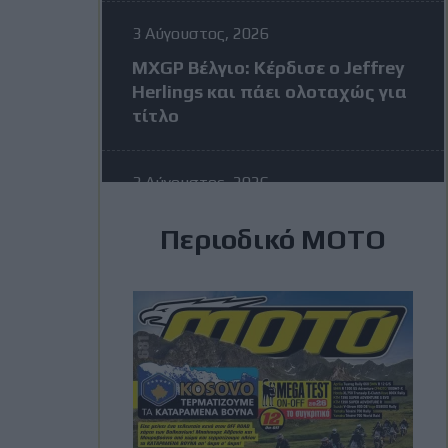
3 Αύγουστος, 2026
MXGP Βέλγιο: Κέρδισε ο Jeffrey
Herlings και πάει ολοταχώς για
τίτλο
3 Αύγουστος, 2026
MotoGP: Η KTM σκέφτεται να
Περιοδικό ΜΟΤΟ
διώξει τον Vinales στην μέση
της σεζόν – Η απάντηση του
Ισπανού
3 Αύγουστος, 2026
Romaniacs: Τελικά
αποτελέσματα ανά κατηγορία –
Τι θέσεις πήραν οι Έλληνες