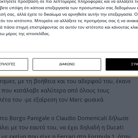
οκτήσετε πρόσβαση σε πιο λεπτομερείς πληροφορίες και να αλλάξετε τι
ην GP25, με τις δύο μοτοσυκλέτες να έχουν επί
βετε υπόψη ότι κάποια επεξεργασία των προσωπικών σας δεδομένων ε
εσή σας, αλλά έχετε το δικαίωμα να αρνηθείτε αυτήν την επεξεργασία. 
τόν τον ιστότοπο. Μπορείτε να αλλάξετε τις προτιμήσεις σας ή να ανακα
 πάσα στιγμή επιστρέφοντας σε αυτόν τον ιστότοπο και κάνοντας κλι
ω μέρος της ιστοσελίδας.
γωνιστικός φέτος εντοπίζεται στο γεγονός ότι
υ, με τον Marc να τον εμπιστεύεται απόλυτα και
ι δυο τους μοιράζονται και δεδομένα
ΕΠΙΛΟΓΕΣ
ΔΙΑΦΩΝΩ
ΣΥ
quez, με τη βοήθεια και του αδερφού του, έκανε
ς που κατάλαβε καλύτερα από όλους τους
έτα του -με εξαίρεση τον Marc φυσικά.
στο Borgo Panigale ο Claudio Domenicali δήλωσε
λει με τον εαυτό του, να έχει δηλαδή η Ducati
ε εκείνη που είχε η Ferrari στη Formula 1, όταν