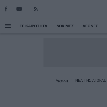
Παράκαμψη
προς
το
Main
κυρίως
ΕΠΙΚΑΙΡΟΤΗΤΑ
ΔΟΚΙΜΕΣ
ΑΓΩΝΕΣ
περιεχόμενο
Menu
Breadcrumb
Αρχική
NΕΑ ΤΗΣ ΑΓΟΡΑΣ