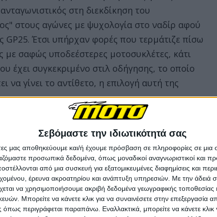
 ανταγωνιστικός στη διεκδίκηση του
ος" στους αγώνες με ψυχολογία στο ναδίρ αφού
ς GP25. Έτσι υπήρχαν φορές που τερμάτιζε πίσω
ες με σαφώς υποδεέστερες μοτοσυκλέτες, κάτι
ου έχει συγκεκριμένο στιλ οδήγησης, το οποίο
 να γίνει το αντίθετο, η επιλογή αυτή της
 οδήγησης του αλλά και την μοναδική ικανότητα
Σεβόμαστε την ιδιωτικότητά σας
 μοτοσυκλέτα, πετούσε όλη τη σεζόν πάνω στην
άτες μας αποθηκεύουμε και/ή έχουμε πρόσβαση σε πληροφορίες σε μια
ε ρεκόρ, πήρε το πρωτάθλημα και ήταν μακράν ο
ργαζόμαστε προσωπικά δεδομένα, όπως μοναδικοί αναγνωριστικοί και 
στέλλονται από μια συσκευή για εξατομικευμένες διαφημίσεις και περ
εχομένου, έρευνα ακροατηρίου και ανάπτυξη υπηρεσιών.
Με την άδειά σα
χεται να χρησιμοποιήσουμε ακριβή δεδομένα γεωγραφικής τοποθεσίας 
στάσεων και κοντά στον Marc ήταν ο αδερφός
ών. Μπορείτε να κάνετε κλικ για να συναινέσετε στην επεξεργασία απ
 όπως περιγράφεται παραπάνω. Εναλλακτικά, μπορείτε να κάνετε κλικ γ
αι αυτή με τη σειρά της δέχτηκε αναβαθμίσεις