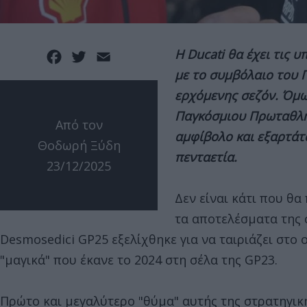
Η Ducati θα έχει τις 
Facebook
Twitter
Email
με το συμβόλαιο του 
ερχόμενης σεζόν. Όμω
Παγκόσμιου Πρωταθλητ
Από τον
αμφίβολο και εξαρτάτα
Θοδωρή Ξύδη
πενταετία.
23/12/2025
Δεν είναι κάτι που θα
τα αποτελέσματα της 
Desmosedici GP25 εξελίχθηκε για να ταιριάζει στο 
"μαγικά" που έκανε το 2024 στη σέλα της GP23.
Πρώτο και μεγαλύτερο "θύμα" αυτής της στρατηγικ