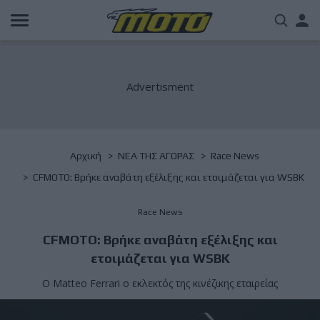
Παράκαμψη
Us
προς
το
acc
κυρίως
περιεχόμενο
me
Breadcrumb
Αρχική
NΕΑ ΤΗΣ ΑΓΟΡΑΣ
Race News
CFMOTO: Βρήκε αναβάτη εξέλιξης και ετοιμάζεται για WSBK
Race News
CFMOTO: Βρήκε αναβάτη εξέλιξης και
ετοιμάζεται για WSBK
Ο Matteo Ferrari ο εκλεκτός της κινέζικης εταιρείας