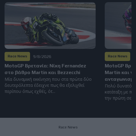
9/8/2026
8
Race News
Race News
MotoGP Βρετανία: Νίκη Fernandez
MotoGP Βρετα
στο βάθρο Martin και Bezzecchi
Martin και ν
Μία δυναμική εκκίνηση που στα πρώτα δύο
ανταγωνισμό
δευτερόλεπτα έδειχνε πως θα εξελιχθεί
Πολύ δυνατός 
περίπου όπως εχθές, ότ...
κατάταξη με πέ
την πρώτη σειρά
Race News