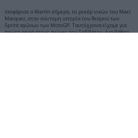
Ισοφάρισε ο Martin σήμερα, το ρεκόρ νικών του Marc
Marquez, στην σύντομη ιστορία του θεσμού των
Sprint αγώνων των MotoGP. Ταυτόχρονα είχαμε για
πρώτη φορά στους αγώνες του Σαββάτου, ένα βάθρο
πλήρως γεμάτο με μοτοσυκλέτες της Aprilia σε μία
διπλή ήττα για την Ducati καθώς δεν ήταν σε θέση να
δώσουν μάχη και να υπερασπιστούν την θέση τους.
Απεναντίας, στην περίπτωση του Marc Marquez απλά
περίμενε να τελειώσει το μαρτύριο διασώζοντας την
τελευταία στιγμή τον έναν και μοναδικό βαθμό που θα
τον έχανε και αυτόν, αν η γραμμή τερματισμού ήταν
μερικά μέτρα πιο μπροστά.
Αιτία το γεγονός πως οι εργοστασιακές Ducati
χρησιμοποιούν πολύ πίσω ελαστικό σε μία πίστα που
έτσι και αλλιώς το καταναλώνει γρήγορα χωρίς να
προσφέρει και κορυφαία πρόσφυση. Οι Aprilia
έφτασαν στο όριο πολύ πιο αργά, επικρατώντας
πλήρως των υπολοίπων.