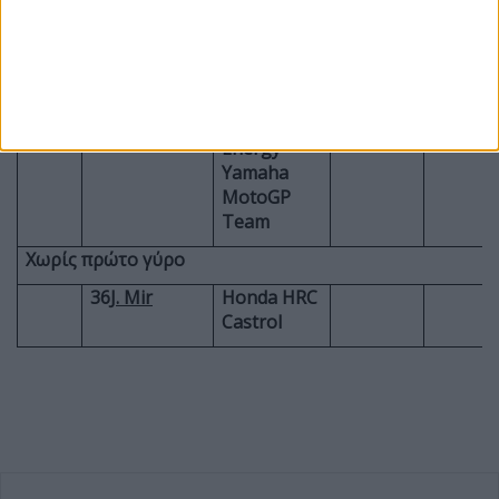
MotoGP
23
E.
Red Bull
4 Laps
Bastianini
KTM Tech3
42
A. Rins
Monster
1 Laps
Energy
Yamaha
MotoGP
Team
Χωρίς πρώτο γύρο
36
J. Mir
Honda HRC
Castrol