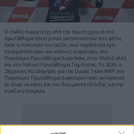
Ο Ιταλός συμμετείχε από την πρώτη χρονιά στο
πρωτάθλημα ηλεκτρικών μοτοσυκλετών που φέτος
ήταν η τελευταία του σεζόν, ενώ παράλληλα έχει
πραγματοποιήσει και κάποιες εμφανίσεις στο
Παγκόσμιο Πρωτάθλημα Superbike, στην Moto2 αλλά
και στο Ιταλικό Πρωτάθλημα Ταχύτητας. Το 2026, ο
28χρονος θα οδηγήσει για την Ducati Team WRP στο
Παγκόσμιο Πρωτάθλημα Supersport κάτι αντιφατικό
αν είναι να κάνει και τον δοκιμαστή εξέλιξης για την
κινέζικη εταιρεία.