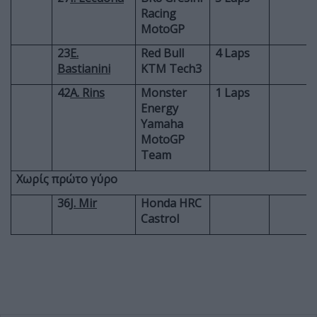
Racing
MotoGP
23
E.
Red Bull
4 Laps
Bastianini
KTM Tech3
42
A. Rins
Monster
1 Laps
Energy
Yamaha
MotoGP
Team
Χωρίς πρώτο γύρο
36
J. Mir
Honda HRC
Castrol