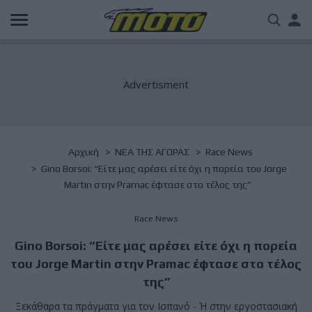
Παράκαμψη
Us
προς
το
acc
κυρίως
περιεχόμενο
me
Breadcrumb
Αρχική
NΕΑ ΤΗΣ ΑΓΟΡΑΣ
Race News
Gino Borsoi: “Είτε μας αρέσει είτε όχι η πορεία του Jorge
Martin στην Pramac έφτασε στο τέλος της”
Race News
Gino Borsoi: “Είτε μας αρέσει είτε όχι η πορεία
του Jorge Martin στην Pramac έφτασε στο τέλος
της”
Ξεκάθαρα τα πράγματα για τον Ισπανό - Ή στην εργοστασιακή