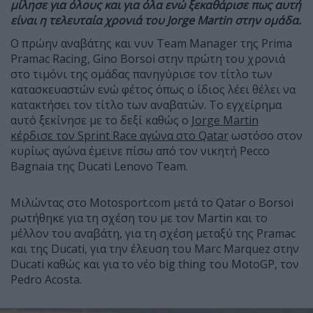
μίλησε για όλους και για όλα ενώ ξεκαθάρισε πως αυτή
είναι η τελευταία χρονιά του Jorge Martin στην ομάδα.
Ο πρώην αναβάτης και νυν Team Manager της Prima
Pramac Racing, Gino Borsoi στην πρώτη του χρονιά
στο τιμόνι της ομάδας πανηγύρισε τον τίτλο των
κατασκευαστών ενώ φέτος όπως ο ίδιος λέει θέλει να
κατακτήσει τον τίτλο των αναβατών. Το εγχείρημα
αυτό ξεκίνησε με το δεξί καθώς ο
Jorge Martin
κέρδισε τον Sprint Race αγώνα στο Qatar
ωστόσο στον
κυρίως αγώνα έμεινε πίσω από τον νικητή Pecco
Bagnaia της Ducati Lenovo Team.
Μιλώντας στο Motosport.com μετά το Qatar ο Borsoi
ρωτήθηκε για τη σχέση του με τον Martin και το
μέλλον του αναβάτη, για τη σχέση μεταξύ της Pramac
και της Ducati, για την έλευση του Marc Marquez στην
Ducati καθώς και για το νέο big thing του MotoGP, τον
Pedro Acosta.