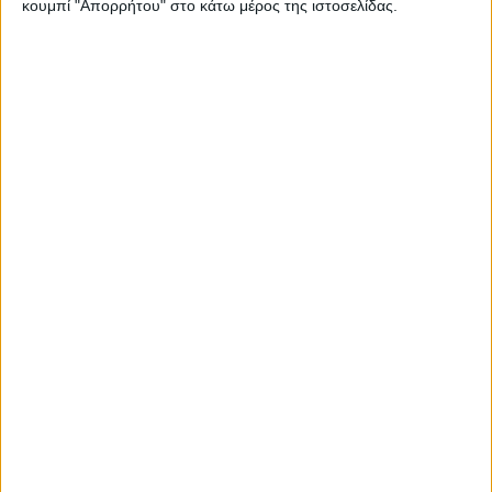
κουμπί "Απορρήτου" στο κάτω μέρος της ιστοσελίδας.
"Ο Jorge δεν έχει καμία πίεση όπως δεν υπάρχει πίεση
στην ομάδα. Τη φετινή χρονιά έχει βελτιωθεί ακόμη
περισσότερο σε όλους τους τομείς -σωματικά και
πνευματικά- και μένει να βρούμε κάποιες μικρές
λεπτομέρειες”.