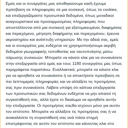
Εμείς και οι συνεργάτες μας αποθηκεύουμε και/ή έχουμε
πρόσβαση σε πληροφορίες σε μια συσκευή, όπως τα cookies,
και επεξεργαζόμαστε προσωπικά δεδομένα, όπως μοναδικοί
Ήταν συντηρητική η απόφαση που λάβατε ή ήταν
αναγνωριστικοί και προσαρμοσμένες πληροφορίες που
μέρος της στρατηγικής της ομάδας;
αποστέλλονται από μια συσκευή για εξατομικευμένες διαφημίσεις
και περιεχόμενο, μέτρηση διαφήμισης και περιεχομένου, έρευνα
ακροατηρίου και ανάπτυξη υπηρεσιών.
Με την άδειά σας, εμείς
"Είναι απόφαση της ομάδας, την αξιολογούμε τόσο
και οι συνεργάτες μας ενδέχεται να χρησιμοποιήσουμε ακριβή
από τα δεδομένα του Σαββάτου όσο και από το warm
δεδομένα γεωγραφικής τοποθεσίας και ταυτοποίησης μέσω
up της Κυριακής και στη συνέχεια επιλέγουμε.
σάρωσης συσκευών. Μπορείτε να κάνετε κλικ για να συναινέσετε
Γνωρίζαμε ότι αν διατηρούσαμε τον ίδιο ρυθμό με
στην επεξεργασία από εμάς και τους 1180 συνεργάτες μας όπως
τον Sprint Race αγώνα, το ελαστικό δεν θα άντεχε. Οι
περιγράφεται παραπάνω. Εναλλακτικά, μπορείτε να κάνετε κλικ
αγώνες που προηγήθηκαν στις κατηγορίες Moto2 και
για να αρνηθείτε να συναινέσετε ή να αποκτήσετε πρόσβαση σε
Moto2 άλλαξαν επίσης τα δεδομένα όσον αφορά την
πιο λεπτομερείς πληροφορίες και να αλλάξετε τις προτιμήσεις
φθορά των ελαστικών στον αγώνα της Κυριακής και
σας πριν συναινέσετε.
Λάβετε υπόψη ότι κάποια επεξεργασία
αυτό είναι κάτι που πρέπει να το λάβουμε υπόψιν στο
των προσωπικών σας δεδομένων ενδέχεται να μην απαιτεί τη
μέλλον”.
συγκατάθεσή σας, αλλά έχετε το δικαίωμα να αρνηθείτε αυτήν
την επεξεργασία. Οι προτιμήσεις σαςθα ισχύουν μόνο για αυτόν
O Martin κατέκτησε δύο βάθρα όμως την Κυριακή η
τον ιστότοπο. Μπορείτε να αλλάξετε τις προτιμήσεις σας ή να
ανακαλέσετε τη συγκατάθεσή σας ανά πάσα στιγμή
εντύπωση που άφησε περιείχε και μία μικρή
επιστρέφοντας σε αυτόν τον ιστότοπο και κάνοντας κλικ στο
απογοήτευση. Μήπως σας ασκείται υπερβολική πίεση;