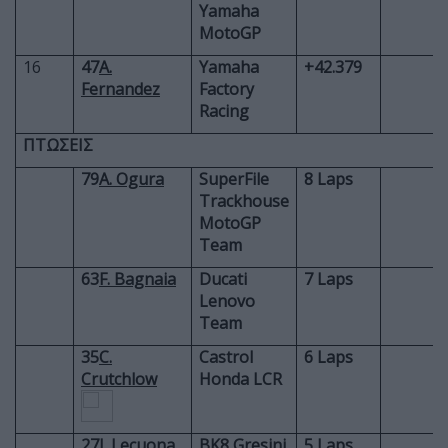
Yamaha
MotoGP
16
47
A.
Yamaha
+42.379
Fernandez
Factory
Racing
ΠΤΩΣΕΙΣ
79
A. Ogura
SuperFile
8 Laps
Trackhouse
MotoGP
Team
63
F. Bagnaia
Ducati
7 Laps
Lenovo
Team
35
C.
Castrol
6 Laps
Crutchlow
Honda LCR
27
I. Lecuona
BK8 Gresini
5 Laps