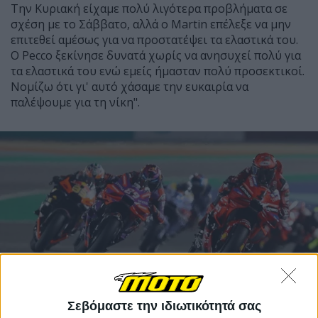
Την Κυριακή είχαμε πολύ λιγότερα προβλήματα σε
σχέση με το Σάββατο, αλλά ο Martin επέλεξε να μην
επιτεθεί αμέσως για να προστατέψει τα ελαστικά του.
Ο Pecco ξεκίνησε δυνατά χωρίς να ανησυχεί πολύ για
τα ελαστικά του ενώ εμείς ήμασταν πολύ προσεκτικοί.
Νομίζω ότι γι' αυτό χάσαμε την ευκαιρία να
παλέψουμε για τη νίκη".
Σεβόμαστε την ιδιωτικότητά σας