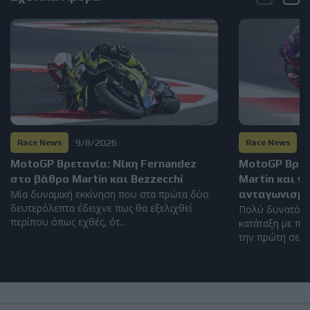
9/8/2026
8
Race News
Race News
MotoGP Βρετανία: Νίκη Fernandez
MotoGP Βρετα
στο βάθρο Martin και Bezzecchi
Martin και ν
Μία δυναμική εκκίνηση που στα πρώτα δύο
ανταγωνισμό
δευτερόλεπτα έδειχνε πως θα εξελιχθεί
Πολύ δυνατός 
περίπου όπως εχθές, ότ...
κατάταξη με πέ
την πρώτη σειρά
Race News