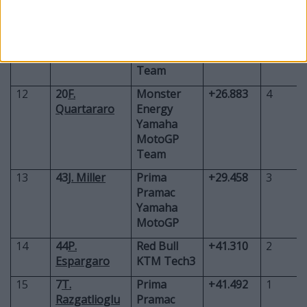
11
21
F.
Pertamina
+26.301
5
Morbidelli
Enduro
VR46
Racing
Team
12
20
F.
Monster
+26.883
4
Quartararo
Energy
Yamaha
MotoGP
Team
13
43
J. Miller
Prima
+29.458
3
Pramac
Yamaha
MotoGP
14
44
P.
Red Bull
+41.310
2
Espargaro
KTM Tech3
15
7
T.
Prima
+41.492
1
Razgatlioglu
Pramac