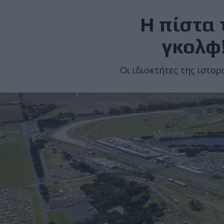
Η πίστα τ
γκολφ
Οι ιδιοκτήτες της ιστο