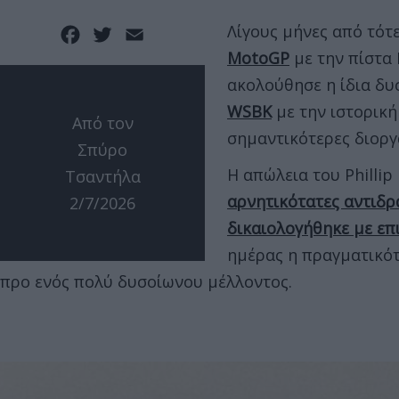
Λίγους μήνες από τότ
Facebook
Twitter
Email
MotoGP
με την πίστα 
ακολούθησε η ίδια δυ
WSBK
με την ιστορική 
Από τον
σημαντικότερες διοργ
Σπύρο
Η απώλεια του Philli
Τσαντήλα
αρνητικότατες αντιδρ
2/7/2026
δικαιολογήθηκε με επ
ημέρας η πραγματικότ
προ ενός πολύ δυσοίωνου μέλλοντος.