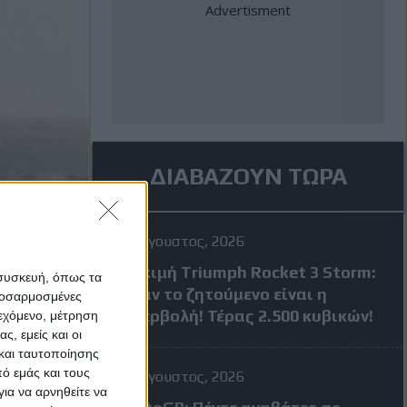
ΔΙΑΒΑΖΟΥΝ ΤΩΡΑ
4 Αύγουστος, 2026
Δοκιμή Triumph Rocket 3 Storm:
 συσκευή, όπως τα
Όταν το ζητούμενο είναι η
προσαρμοσμένες
υπερβολή! Τέρας 2.500 κυβικών!
ιεχόμενο, μέτρηση
ς, εμείς και οι
και ταυτοποίησης
ό εμάς και τους
4 Αύγουστος, 2026
ια να αρνηθείτε να