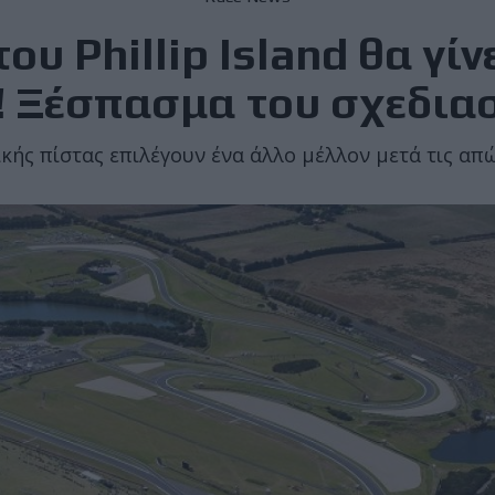
ου Phillip Island θα γί
! Ξέσπασμα του σχεδιασ
ρικής πίστας επιλέγουν ένα άλλο μέλλον μετά τις α