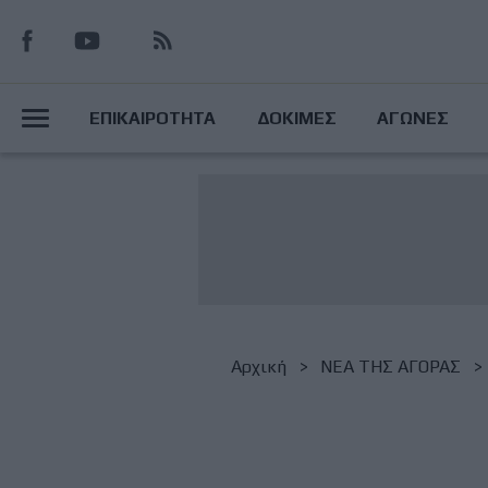
Παράκαμψη
προς
το
Main
κυρίως
ΕΠΙΚΑΙΡΟΤΗΤΑ
ΔΟΚΙΜΕΣ
ΑΓΩΝΕΣ
περιεχόμενο
Menu
Breadcrumb
Αρχική
NΕΑ ΤΗΣ ΑΓΟΡΑΣ