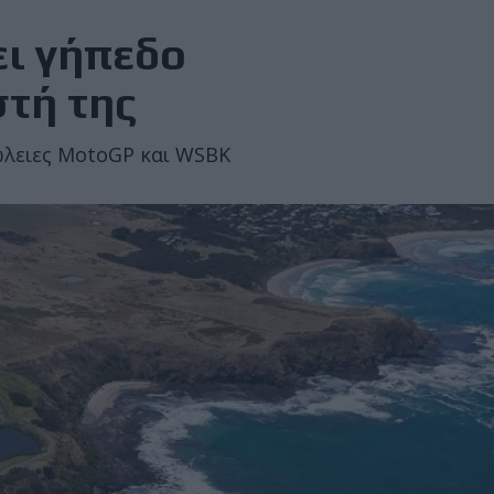
νει γήπεδο
τή της
πώλειες MotoGP και WSBK