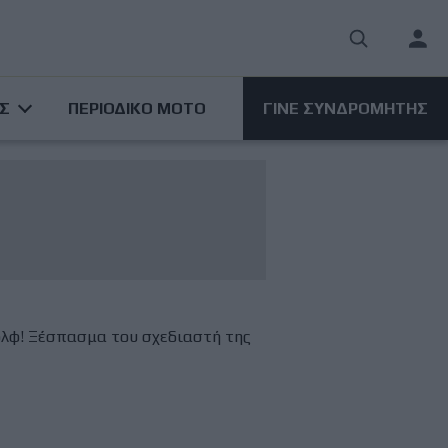
User
acco
ΑΣ
ΠΕΡΙΟΔΙΚΟ ΜΟΤΟ
ΓΙΝΕ ΣΥΝΔΡΟΜΗΤΗΣ
men
γκολφ! Ξέσπασμα του σχεδιαστή της