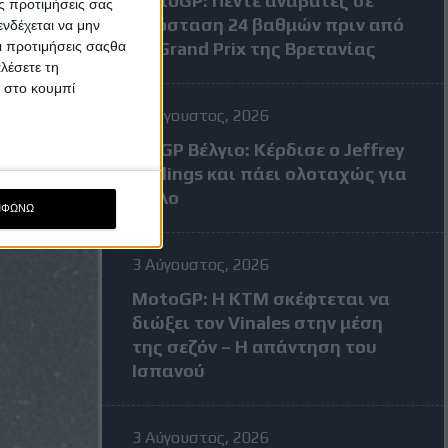
MotoGP: Πέντε αναβάτες σε
ς προτιμήσεις σας
απόσταση 24 βαθμών πριν από
νδέχεται να μην
Οι προτιμήσεις σαςθα
το Grand Prix της Βρετανίας
λέσετε τη
κ στο κουμπί
3 Αύγουστος, 2026
MXGP Βέλγιο: Κέρδισε ο Jeffrey
Herlings και πάει ολοταχώς για
τίτλο
ΜΦΩΝΩ
3 Αύγουστος, 2026
MotoGP: Η KTM σκέφτεται να
διώξει τον Vinales στην μέση
της σεζόν – Η απάντηση του
Ισπανού
3 Αύγουστος, 2026