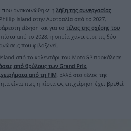
ε που ανακοινώθηκε η
λήξη της συνεργασίας
Phillip Island στην Αυστραλία από το 2027,
σάρεστη είδηση και για το
τέλος της σχέσης του
πίστα από το 2028, η οποία χάνει έτσι τις δύο
ανώσεις που φιλοξενεί.
p Island από το καλεντάρι του MotoGP προκάλεσε
άσεις από θρύλους των Grand Prix
,
ιχειρήματα από τη FIM
, αλλά στο τέλος της
ητα είναι πως η πίστα ως επιχείρηση έχει βρεθεί