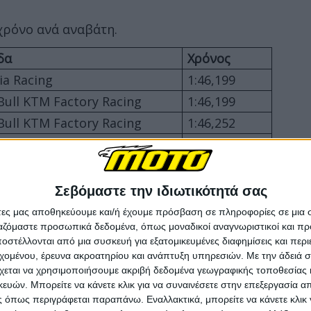
 χρόνο ανά αναβάτη.
δα
Χρόνος
lia Racing
1:46,199
Bull KTM Factory Racing
1:46,199
Bull KTM Factory Racing
1:46,252
ti Lenovo Team
1:46,293
amina Enduro VR46
1:46,586
ter Energy Yamaha
1:46,615
Σεβόμαστε την ιδιωτικότητά σας
Bull KTM Tech3
1:46,648
άτες μας αποθηκεύουμε και/ή έχουμε πρόσβαση σε πληροφορίες σε μια
ργαζόμαστε προσωπικά δεδομένα, όπως μοναδικοί αναγνωριστικοί και 
ti Lenovo Team
1:46,651
στέλλονται από μια συσκευή για εξατομικευμένες διαφημίσεις και περ
Gresini Racing MotoGP
1:46,706
εχομένου, έρευνα ακροατηρίου και ανάπτυξη υπηρεσιών.
Με την άδειά σα
χεται να χρησιμοποιήσουμε ακριβή δεδομένα γεωγραφικής τοποθεσίας 
ROL Honda LCR
1:46,856
ών. Μπορείτε να κάνετε κλικ για να συναινέσετε στην επεξεργασία απ
a Pramac Yamaha MotoGP
1:46,898
 όπως περιγράφεται παραπάνω. Εναλλακτικά, μπορείτε να κάνετε κλικ γ