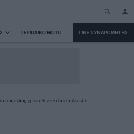
User
acco
ΑΣ
ΠΕΡΙΟΔΙΚΟ ΜΟΤΟ
ΓΙΝΕ ΣΥΝΔΡΟΜΗΤΗΣ
men
ιο ακριβώς χρόνο Bezzecchi και Acosta!