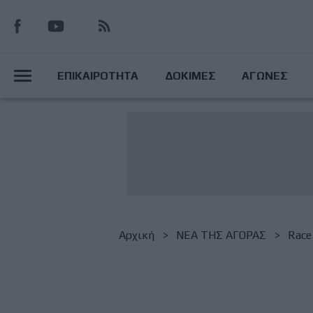
Παράκαμψη
προς
το
Main
κυρίως
ΕΠΙΚΑΙΡΟΤΗΤΑ
ΔΟΚΙΜΕΣ
ΑΓΩΝΕΣ
περιεχόμενο
Menu
Breadcrumb
Αρχική
NΕΑ ΤΗΣ ΑΓΟΡΑΣ
Race