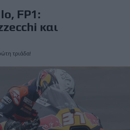
o, FP1:
zecchi και
ρώτη τριάδα!