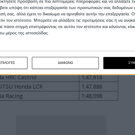
οκτήσετε πρόσβαση σε πιο λεπτομερείς πληροφορίες και να αλλάξετε τι
ter Energy Yamaha
1:46,915
βετε υπόψη ότι κάποια επεξεργασία των προσωπικών σας δεδομένων ε
a Pramac Yamaha MotoGP
1:46,953
εσή σας, αλλά έχετε το δικαίωμα να αρνηθείτε αυτήν την επεξεργασία. 
amina Enduro VR46
1:46,974
τόν τον ιστότοπο. Μπορείτε να αλλάξετε τις προτιμήσεις σας ή να ανακα
 πάσα στιγμή επιστρέφοντας σε αυτόν τον ιστότοπο και κάνοντας κλι
khouse MotoGP Team
1:47,049
ω μέρος της ιστοσελίδας.
Bull KTM Tech3
1:47,275
a HRC Castrol
1:47,292
Gresini Racing MotoGP
1:47,323
ΕΠΙΛΟΓΕΣ
ΔΙΑΦΩΝΩ
ΣΥ
khouse MotoGP Team
1:47,443
a HRC Castrol
1:47,818
ITSU Honda LCR
1:47,888
lia Racing
1:48,098