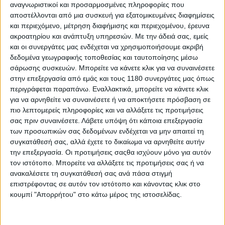
Σάρωσε την κατάταξη του Mugello η Aprilia και για πρώτη
αναγνωριστικοί και προσαρμοσμένες πληροφορίες που
φορά έχουμε μία πρώτη σειρά γεμάτη μόνο με A...
αποστέλλονται από μια συσκευή για εξατομικευμένες διαφημίσεις
και περιεχόμενο, μέτρηση διαφήμισης και περιεχομένου, έρευνα
ακροατηρίου και ανάπτυξη υπηρεσιών.
Με την άδειά σας, εμείς
και οι συνεργάτες μας ενδέχεται να χρησιμοποιήσουμε ακριβή
δεδομένα γεωγραφικής τοποθεσίας και ταυτοποίησης μέσω
σάρωσης συσκευών. Μπορείτε να κάνετε κλικ για να συναινέσετε
στην επεξεργασία από εμάς και τους 1180 συνεργάτες μας όπως
περιγράφεται παραπάνω. Εναλλακτικά, μπορείτε να κάνετε κλικ
για να αρνηθείτε να συναινέσετε ή να αποκτήσετε πρόσβαση σε
πιο λεπτομερείς πληροφορίες και να αλλάξετε τις προτιμήσεις
σας πριν συναινέσετε.
Λάβετε υπόψη ότι κάποια επεξεργασία
των προσωπικών σας δεδομένων ενδέχεται να μην απαιτεί τη
συγκατάθεσή σας, αλλά έχετε το δικαίωμα να αρνηθείτε αυτήν
την επεξεργασία. Οι προτιμήσεις σαςθα ισχύουν μόνο για αυτόν
Race News
29/5/2026
τον ιστότοπο. Μπορείτε να αλλάξετε τις προτιμήσεις σας ή να
ανακαλέσετε τη συγκατάθεσή σας ανά πάσα στιγμή
MotoGP, Mugello FP1: Πρώτος με διαφορά ο Di
επιστρέφοντας σε αυτόν τον ιστότοπο και κάνοντας κλικ στο
Giannantonio – Πήρε το ιατρικό ok ο Marc Marquez
κουμπί "Απορρήτου" στο κάτω μέρος της ιστοσελίδας.
Οι πρώτες ελεύθερες δοκιμές του Ιταλικού Grand Prix
ολοκληρώθηκαν πριν λίγη ώρα στο Mugello, με τον ...