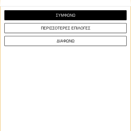
ΣΥΜΦΩΝΩ
ΠΕΡΙΣΣΟΤΕΡΕΣ ΕΠΙΛΟΓΕΣ
Race News
27/5/2026
ΔΙΑΦΩΝΩ
MotoGP: Κατά τον Joan Mir "η Honda μπορεί να
είναι αισιόδοξη για το Mugello"
Ο Joan Mir πιστεύει ότι η Honda έχει λόγους να εμφανίζεται
πιο αισιόδοξη για το Grand Prix της Ιταλί...