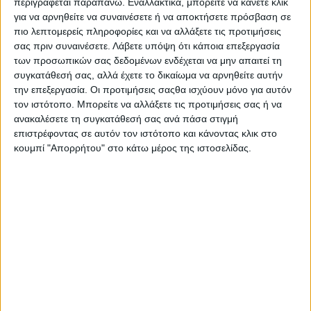
περιγράφεται παραπάνω. Εναλλακτικά, μπορείτε να κάνετε κλικ
για να αρνηθείτε να συναινέσετε ή να αποκτήσετε πρόσβαση σε
πιο λεπτομερείς πληροφορίες και να αλλάξετε τις προτιμήσεις
σας πριν συναινέσετε.
Λάβετε υπόψη ότι κάποια επεξεργασία
των προσωπικών σας δεδομένων ενδέχεται να μην απαιτεί τη
συγκατάθεσή σας, αλλά έχετε το δικαίωμα να αρνηθείτε αυτήν
την επεξεργασία. Οι προτιμήσεις σαςθα ισχύουν μόνο για αυτόν
Ο διευθύνων σύμβουλος του MotoGP, Carmelo
τον ιστότοπο. Μπορείτε να αλλάξετε τις προτιμήσεις σας ή να
Ezpeleta, δήλωσε: “Είναι φανταστικό να
ανακαλέσετε τη συγκατάθεσή σας ανά πάσα στιγμή
καλωσορίζουμε την Estrella Galicia 0,0 ως χορηγό
επιστρέφοντας σε αυτόν τον ιστότοπο και κάνοντας κλικ στο
κουμπί "Απορρήτου" στο κάτω μέρος της ιστοσελίδας.
τίτλου του Grand Prix της Βραζιλίας. Πρόκειται για
έναν από τους πιο αφοσιωμένους συνεργάτες μας, που
στηρίζουν τόσο τους αναβάτες όσο και τους
φιλάθλους. Η Βραζιλία έχει ήδη εξαντλήσει τα
εισιτήρια της πρώτης φάσης και η συγκεκριμένη
χορηγία θα ενισχύσει ακόμη περισσότερο την
επιτυχία της επιστροφής”.