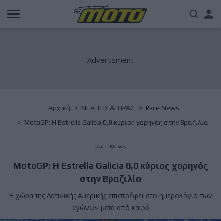
Παράκαμψη
Us
προς
το
acc
κυρίως
περιεχόμενο
me
Breadcrumb
Αρχική
NΕΑ ΤΗΣ ΑΓΟΡΑΣ
Race News
MotoGP: Η Estrella Galicia 0,0 κύριος χορηγός στην Βραζιλία
Race News
MotoGP: Η Estrella Galicia 0,0 κύριος χορηγός
στην Βραζιλία
Η χώρα της Λατινικής Αμερικής επιστρέφει στο ημερολόγιο των
αγώνων μετά από καιρό