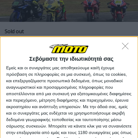
Sold out
Η επιστροφή του MotoGP στη Λατινική Αμερική έχει
ήδη προκαλέσει τεράστιο ενθουσιασμό, με την αρχική
Σεβόμαστε την ιδιωτικότητά σας
χωρητικότητα του αγώνα στη Goiânia να έχει ήδη
εξαντληθεί. Οι διοργανωτές μιλούν για ένα από τα πιο
Εμείς και οι συνεργάτες μας αποθηκεύουμε και/ή έχουμε
πολυαναμενόμενα γεγονότα της σεζόν, με τη Βραζιλία
πρόσβαση σε πληροφορίες σε μια συσκευή, όπως τα cookies,
να βρίσκεται ξανά, μετά από καιρό στο
πρόγραμμα του
και επεξεργαζόμαστε προσωπικά δεδομένα, όπως μοναδικοί
Παγκόσμιου Πρωταθλήματος
.
αναγνωριστικοί και προσαρμοσμένες πληροφορίες που
αποστέλλονται από μια συσκευή για εξατομικευμένες διαφημίσεις
και περιεχόμενο, μέτρηση διαφήμισης και περιεχομένου, έρευνα
ακροατηρίου και ανάπτυξη υπηρεσιών.
Με την άδειά σας, εμείς
και οι συνεργάτες μας ενδέχεται να χρησιμοποιήσουμε ακριβή
δεδομένα γεωγραφικής τοποθεσίας και ταυτοποίησης μέσω
σάρωσης συσκευών. Μπορείτε να κάνετε κλικ για να συναινέσετε
στην επεξεργασία από εμάς και τους 1180 συνεργάτες μας όπως