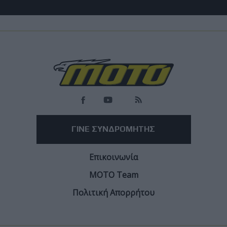
Race News
MotoGP Βρετανία SPRINT: Μεγάλη νίκη Martin
σε απόλυτη επικράτηση της Aprilia
Πρώτη φορά όλο το βάθρο Aprilia στον Sprint!
Facebook
Twitter
Email