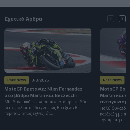
Σχετικά Άρθρα
9/8/2026
8
Race News
Race News
MotoGP Βρετανία: Νίκη Fernandez
MotoGP Βρετα
στο βάθρο Martin και Bezzecchi
Martin και ν
Μία δυναμική εκκίνηση που στα πρώτα δύο
ανταγωνισμό
δευτερόλεπτα έδειχνε πως θα εξελιχθεί
Πολύ δυνατός 
περίπου όπως εχθές, ότ...
κατάταξη με πέ
την πρώτη σειρά