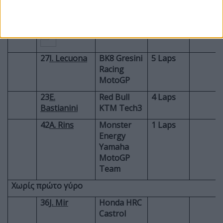
35
C.
Castrol
6 Laps
Crutchlow
Honda LCR
27
I. Lecuona
BK8 Gresini
5 Laps
Racing
MotoGP
23
E.
Red Bull
4 Laps
Bastianini
KTM Tech3
42
A. Rins
Monster
1 Laps
Energy
Yamaha
MotoGP
Team
Χωρίς πρώτο γύρο
36
J. Mir
Honda HRC
Castrol