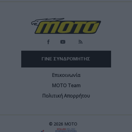
Race News
Το Silverstone παραμένει στο ημερολόγιο των
MotoGP έως το τέλος του 2028
Τα MotoGP και το Silverstone ανανέωσαν τη συνεργασία τους - Εκεί
το βρετανικό Grand Prix για τις ερχόμενες δύο σεζόν
Facebook
Twitter
Email