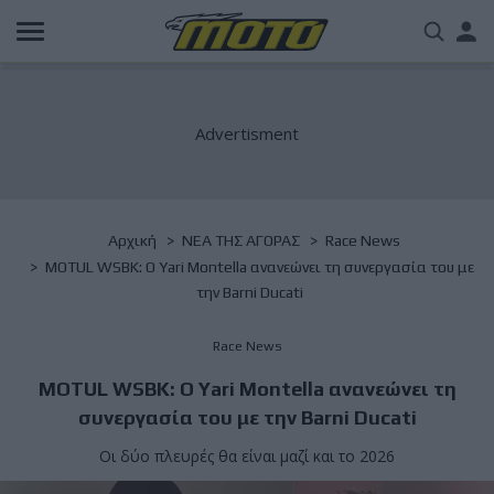
Παράκαμψη
Us
προς
το
acc
κυρίως
περιεχόμενο
me
Breadcrumb
Αρχική
NΕΑ ΤΗΣ ΑΓΟΡΑΣ
Race News
MOTUL WSBK: Ο Yari Montella ανανεώνει τη συνεργασία του με
την Barni Ducati
Race News
MOTUL WSBK: Ο Yari Montella ανανεώνει τη
συνεργασία του με την Barni Ducati
Οι δύο πλευρές θα είναι μαζί και το 2026