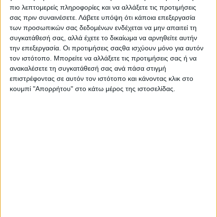
πιο λεπτομερείς πληροφορίες και να αλλάξετε τις προτιμήσεις
σας πριν συναινέσετε.
Λάβετε υπόψη ότι κάποια επεξεργασία
των προσωπικών σας δεδομένων ενδέχεται να μην απαιτεί τη
συγκατάθεσή σας, αλλά έχετε το δικαίωμα να αρνηθείτε αυτήν
την επεξεργασία. Οι προτιμήσεις σαςθα ισχύουν μόνο για αυτόν
τον ιστότοπο. Μπορείτε να αλλάξετε τις προτιμήσεις σας ή να
ανακαλέσετε τη συγκατάθεσή σας ανά πάσα στιγμή
επιστρέφοντας σε αυτόν τον ιστότοπο και κάνοντας κλικ στο
κουμπί "Απορρήτου" στο κάτω μέρος της ιστοσελίδας.
Ο Montella δήλωσε "Θέλω να ευχαριστήσω τον Barni
για αυτή την ευκαιρία. Είναι η συνέχεια ενός έργου
στο οποίο πιστεύουμε και οι δύο και είμαι
χαρούμενος που βρισκόμαστε στο ίδιο μήκος
κύματος. Ήθελα επίσης να επιβεβαιώσω τη δέσμευσή
μου να συνεχίσω αυτή την πορεία που ξεκινήσαμε το
2023 στο WorldSSP. Η ιδέα να κάνουμε άλλη μια
χρονιά μαζί στο WorldSBK είναι κάτι που όλοι έχουμε
κερδίσει. Φέτος, στους αγώνες, δείξαμε ότι μπορούμε
να είμαστε ανταγωνιστικοί. Υπάρχει ακόμα πολλή