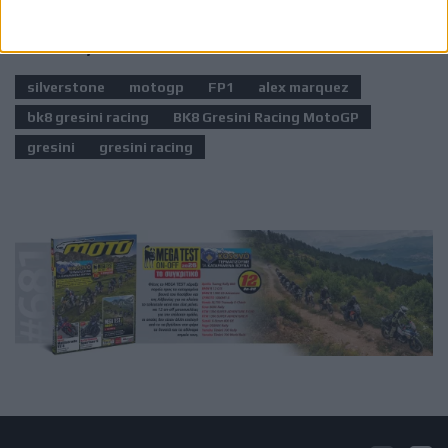
Ετικέτες
silverstone
motogp
FP1
alex marquez
bk8 gresini racing
BK8 Gresini Racing MotoGP
gresini
gresini racing