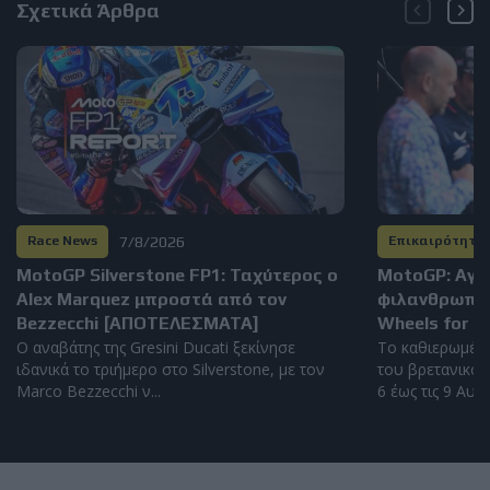
Σχετικά Άρθρα
7/8/2026
Race News
Επικαιρότητα
MotoGP Silverstone FP1: Ταχύτερος ο
MotoGP: Αγώ
Alex Marquez μπροστά από τον
φιλανθρωπικ
Bezzecchi [ΑΠΟΤΕΛΕΣΜΑΤΑ]
Wheels for Li
Ο αναβάτης της Gresini Ducati ξεκίνησε
Το καθιερωμέν
ιδανικά το τριήμερο στο Silverstone, με τον
του βρετανικού 
Marco Bezzecchi ν...
6 έως τις 9 Αυγο