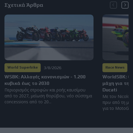
Σχετικά Άρθρα
3/8/2026
3
World Superbike
Race News
WSBK: Αλλαγές κανονισμών - 1.200
WorldSBK: Ο
κυβικά έως το 2030
μάχη για τη 
Περιορισμός στροφών και ροής καυσίμου
Ducati
από το 2027, μείωση θορύβου, νέο σύστημα
Με τον Nicolo 
concessions από το 20...
πριν από τη με
για το MotoGP τ