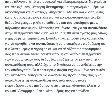
ων
αποστέλλονται από μια συσκευή για εξατομικευμένες διαφημίσεις
των 13
αγώνων να τελειώσει απότομα, μένοντας
και περιεχόμενο, μέτρηση διαφήμισης και περιεχομένου, έρευνα
ακόμη όμως στην κορυφή με 365 βαθμούς. Επέστρεψε
ακροατηρίου και ανάπτυξη υπηρεσιών.
Με την άδειά σας, εμείς
φυσικά στην πίστα για να παρακολουθήσει τον
και οι συνεργάτες μας ενδέχεται να χρησιμοποιήσουμε ακριβή
ομόσταβλο να παίρνει την πρώτη του νίκη σε 100
δεδομένα γεωγραφικής τοποθεσίας και ταυτοποίησης μέσω
αγώνες.
σάρωσης συσκευών. Μπορείτε να κάνετε κλικ για να συναινέσετε
στην επεξεργασία από εμάς και τους 1180 συνεργάτες μας όπως
Στον αντίποδα, ο έξι φορές πρωταθλητής WSBK
περιγράφεται παραπάνω. Εναλλακτικά, μπορείτε να κάνετε κλικ
Jonathan Rea, έχει υποστεί τραυματισμό στον δεξί
για να αρνηθείτε να συναινέσετε ή να αποκτήσετε πρόσβαση σε
αντίχειρά του, μετά από την σύγκρουση στον πρώτο
πιο λεπτομερείς πληροφορίες και να αλλάξετε τις προτιμήσεις
αγώνα και με την δικαιολογία των συνεχών
σας πριν συναινέσετε.
Λάβετε υπόψη ότι κάποια επεξεργασία
μεταβαλλόμενων συνθηκών που επικρατούσαν. Μιας
των προσωπικών σας δεδομένων ενδέχεται να μην απαιτεί τη
και η προσπάθεια που γίνεται είναι σημαντική για να
συγκατάθεσή σας, αλλά έχετε το δικαίωμα να αρνηθείτε αυτήν
εμφανιστεί στον αγώνα της Ιταλίας στις 20-22
την επεξεργασία. Οι προτιμήσεις σαςθα ισχύουν μόνο για αυτόν
Σεπτεμβρίου, είναι αυτή την στιγμή αμφίβολη και για
τον ιστότοπο. Μπορείτε να αλλάξετε τις προτιμήσεις σας ή να
αυτόν.
ανακαλέσετε τη συγκατάθεσή σας ανά πάσα στιγμή
επιστρέφοντας σε αυτόν τον ιστότοπο και κάνοντας κλικ στο
κουμπί "Απορρήτου" στο κάτω μέρος της ιστοσελίδας.