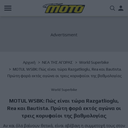
Παράκαμψη
Us
προς
το
acc
κυρίως
περιεχόμενο
me
Breadcrumb
Αρχική
NΕΑ ΤΗΣ ΑΓΟΡΑΣ
World Superbike
MOTUL WSBK: Πώς είναι τώρα Razgatlioglu, Rea και Bautista.
Πρώτη φορά εκτός αγώνα οι τρεις κορυφαίοι της βαθμολογίας
World Superbike
MOTUL WSBK: Πώς είναι τώρα Razgatlioglu,
Rea και Bautista. Πρώτη φορά εκτός αγώνα οι
τρεις κορυφαίοι της βαθμολογίας
Αν και όλα βαίνουν θετικά, είναι αβέβαιη η συμμετοχή τους στον