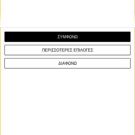
ΣΥΜΦΩΝΩ
ΠΕΡΙΣΣΟΤΕΡΕΣ ΕΠΙΛΟΓΕΣ
ΔΙΑΦΩΝΩ
Facebook
Twitter
Email
Από τον
Φίλιππο Σταυριδόπουλο
3/8/2026
Περιορισμός στροφών και ροής καυσίμου από το 2027,
μείωση θορύβου, νέο σύστημα
concessions από το
2028, αύξηση του ορίου κυβισμού των