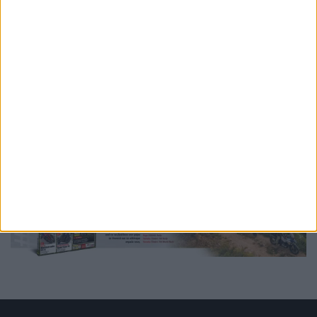
Ετικέτες
WSBK
WSBK 2026
WSBK 2027
WSBK 2028
WSBK 2030
κανονισμοί
Petronas