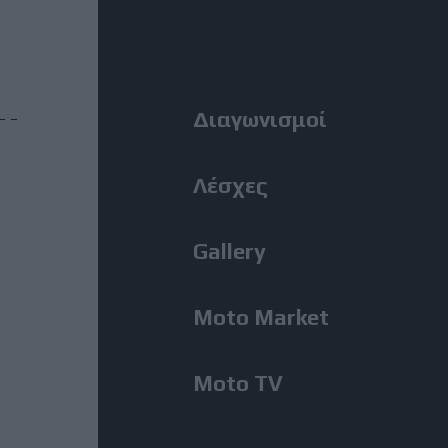
Η Αλεξανδρούπολη ο τρίτος
Right
σταθμός της κοινής δράσης
ΑΜΟΤΟΕ και ΜΟΤΟΕ για την
οδική ασφάλεια
Menu
Διαγωνισμοί
31 Ιούλιος, 2026
ΜοtoGP: Θετικά νέα για τον
Λέσχες
Bezzecchi - Επέστρεψε στις
δοκιμές ενόψει Silverstone
Gallery
31 Ιούλιος, 2026
Moto Market
MotoGP: Ο Lecuona θα
αντικαταστήσει τον Aldeguer
στο Silverstone
Moto TV
31 Ιούλιος, 2026