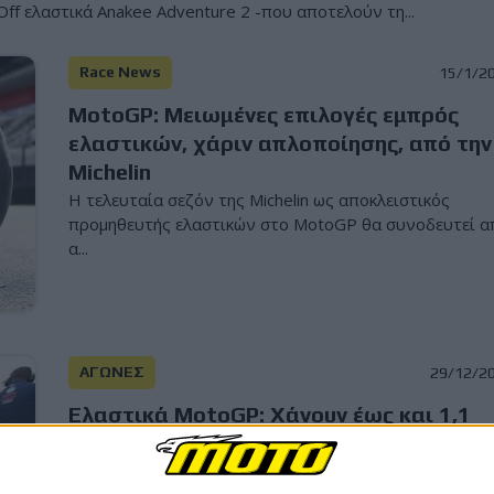
-Off ελαστικά Anakee Adventure 2 -που αποτελούν τη...
Race News
15/1/2
MotoGP: Μειωμένες επιλογές εμπρός
ελαστικών, χάριν απλοποίησης, από την
Michelin
Η τελευταία σεζόν της Michelin ως αποκλειστικός
προμηθευτής ελαστικών στο MotoGP θα συνοδευτεί α
α...
ΑΓΩΝΕΣ
29/12/2
Ελαστικά MotoGP: Χάνουν έως και 1,1
κιλό σε κάθε αγώνα! - Διαστημική
απόδοση με εξωπραγματικές απώλειες