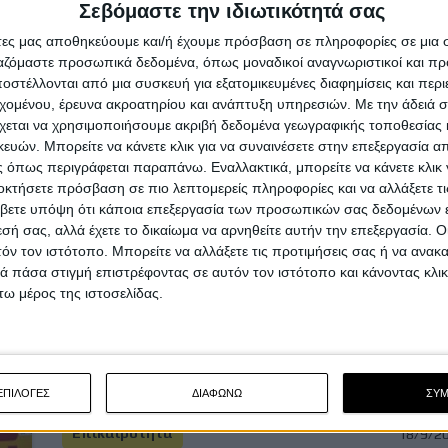
Είναι και αυτά στρογγυλά και μαύρα, όπως και όλα τα
Σεβόμαστε την ιδιωτικότητά σας
υπόλοιπα ελαστικά, όμως η απόδοσή τους βρίσκεται...
άτες μας αποθηκεύουμε και/ή έχουμε πρόσβαση σε πληροφορίες σε μια
ργαζόμαστε προσωπικά δεδομένα, όπως μοναδικοί αναγνωριστικοί και 
στέλλονται από μια συσκευή για εξατομικευμένες διαφημίσεις και περ
εχομένου, έρευνα ακροατηρίου και ανάπτυξη υπηρεσιών.
Με την άδειά σα
χεται να χρησιμοποιήσουμε ακριβή δεδομένα γεωγραφικής τοποθεσίας 
ών. Μπορείτε να κάνετε κλικ για να συναινέσετε στην επεξεργασία απ
Επικαιρότητα
11/11/2
 όπως περιγράφεται παραπάνω. Εναλλακτικά, μπορείτε να κάνετε κλικ γ
οκτήσετε πρόσβαση σε πιο λεπτομερείς πληροφορίες και να αλλάξετε τι
Michelin City Grip 2: Το ελαστικό που
βετε υπόψη ότι κάποια επεξεργασία των προσωπικών σας δεδομένων ε
θέλεις στην καθημερινότητά σου
εσή σας, αλλά έχετε το δικαίωμα να αρνηθείτε αυτήν την επεξεργασία. 
Στους ελληνικούς δρόμους η επιλογή του σωστού
τόν τον ιστότοπο. Μπορείτε να αλλάξετε τις προτιμήσεις σας ή να ανακα
ελαστικού έχει ακόμη μεγαλύτερη σημασία για την
 πάσα στιγμή επιστρέφοντας σε αυτόν τον ιστότοπο και κάνοντας κλι
ασφάλε...
ω μέρος της ιστοσελίδας.
ΕΠΙΛΟΓΕΣ
ΔΙΑΦΩΝΩ
ΣΥ
Επικαιρότητα
18/9/2