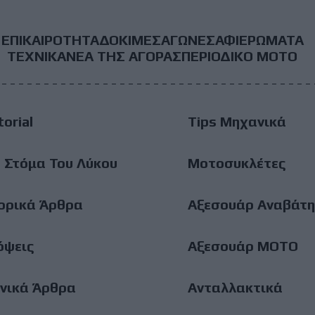
ΕΠΙΚΑΙΡΟΤΗΤΑ
ΔΟΚΙΜΕΣ
ΑΓΩΝΕΣ
ΑΦΙΕΡΩΜΑΤΑ
ooter
ΤΕΧΝΙΚΑ
ΝΕΑ ΤΗΣ ΑΓΟΡΑΣ
ΠΕΡΙΟΔΙΚΟ ΜΟΤΟ
ain
torial
Tips Μηχανικά
enu
 Στόμα Του Λύκου
Μοτοσυκλέτες
ορικά Άρθρα
Αξεσουάρ Αναβάτη
όψεις
Αξεσουάρ ΜΟΤΟ
νικά Άρθρα
Ανταλλακτικά