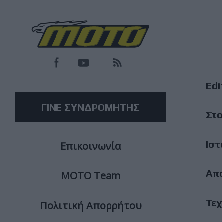
F
M
Edi
M
ΓΙΝΕ ΣΥΝΔΡΟΜΗΤΗΣ
Στο
Ιστ
Επικοινωνία
Απ
ΜΟΤΟ Team
Τεχ
Πολιτική Απορρήτου