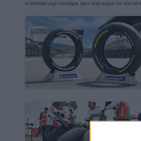
Η Michelin είχε λανσάρει πριν λίγο καιρό τα νέα On