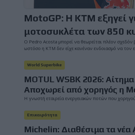
MotoGP: Η KTM εξηγεί γι
μοτοσυκλέτα των 850 κ
Ο Pedro Acosta μπορεί να θεωρείται πλέον σχεδόν β
ωστόσο η KTM δεν είχε κανέναν ενδοιασμό να τον επ
World Superbike
MOTUL WSBK 2026: Αίτημα 
Αποχωρεί από χορηγός η M
Η γνωστή εταιρεία ενεργειακών ποτών που χορηγούσε
Επικαιρότητα
Michelin: Διαθέσιμα τα νέα