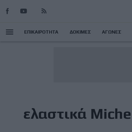
Παράκαμψη
προς
το
Main
κυρίως
ΕΠΙΚΑΙΡΟΤΗΤΑ
ΔΟΚΙΜΕΣ
ΑΓΩΝΕΣ
περιεχόμενο
Menu
ελαστικά Miche