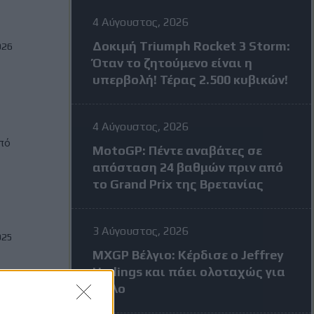
4 Αύγουστος, 2026
Δοκιμή Triumph Rocket 3 Storm:
026
Όταν το ζητούμενο είναι η
υπερβολή! Τέρας 2.500 κυβικών!
4 Αύγουστος, 2026
πό
MotoGP: Πέντε αναβάτες σε
απόσταση 24 βαθμών πριν από
το Grand Prix της Βρετανίας
3 Αύγουστος, 2026
025
MXGP Βέλγιο: Κέρδισε ο Jeffrey
Herlings και πάει ολοταχώς για
τίτλο