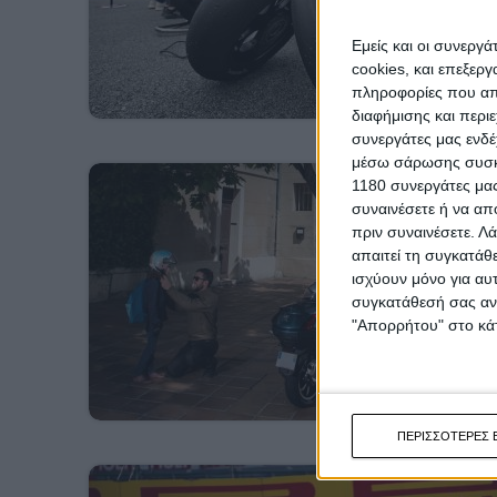
Εμείς και οι συνεργ
cookies, και επεξε
πληροφορίες που απο
διαφήμισης και περι
συνεργάτες μας ενδέ
μέσω σάρωσης συσκευ
1180 συνεργάτες μας
συναινέσετε ή να απ
πριν συναινέσετε.
Λά
απαιτεί τη συγκατάθ
ισχύουν μόνο για αυ
συγκατάθεσή σας ανά
"Απορρήτου" στο κάτ
ΠΕΡΙΣΣΟΤΕΡΕΣ 