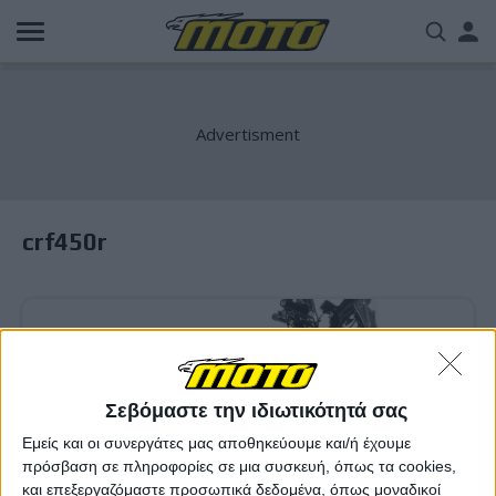
Παράκαμψη
Us
προς
το
acc
κυρίως
περιεχόμενο
me
crf450r
Σεβόμαστε την ιδιωτικότητά σας
Εμείς και οι συνεργάτες μας αποθηκεύουμε και/ή έχουμε
πρόσβαση σε πληροφορίες σε μια συσκευή, όπως τα cookies,
και επεξεργαζόμαστε προσωπικά δεδομένα, όπως μοναδικοί