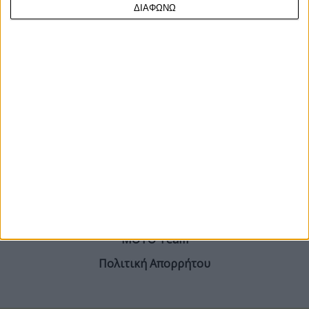
αποκαλύπτοντας την εμφάνιση της MX ναυαρχί...
ΔΙΑΦΩΝΩ
ΓΙΝΕ ΣΥΝΔΡΟΜΗΤΗΣ
Επικοινωνία
ΜΟΤΟ Team
Πολιτική Απορρήτου