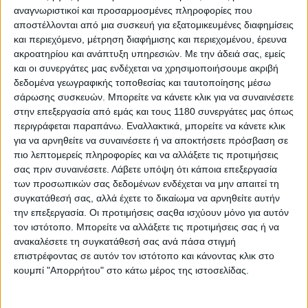
αναγνωριστικοί και προσαρμοσμένες πληροφορίες που
αποστέλλονται από μια συσκευή για εξατομικευμένες διαφημίσεις
Νέα Μοντέλα
5/5/2026
και περιεχόμενο, μέτρηση διαφήμισης και περιεχομένου, έρευνα
ακροατηρίου και ανάπτυξη υπηρεσιών.
Με την άδειά σας, εμείς
Honda CRF 450RX Rally - Αγωνιστική ρέπλικα από το
και οι συνεργάτες μας ενδέχεται να χρησιμοποιήσουμε ακριβή
HRC για πολύ λίγους
δεδομένα γεωγραφικής τοποθεσίας και ταυτοποίησης μέσω
Η RedMoto παρουσιάζει μια νέα ράλι ρέπλικα, γεννημένη από
σάρωσης συσκευών. Μπορείτε να κάνετε κλικ για να συναινέσετε
την αγωνιστική εμπειρία που συνέλεξε η Honda Racing
στην επεξεργασία από εμάς και τους 1180 συνεργάτες μας όπως
Corporation, κατά κόσμο HRC, από το Παγκόσμιο
περιγράφεται παραπάνω. Εναλλακτικά, μπορείτε να κάνετε κλικ
Πρωτάθλημα Rally-Raid. Βασίζεται στην cross-...
για να αρνηθείτε να συναινέσετε ή να αποκτήσετε πρόσβαση σε
πιο λεπτομερείς πληροφορίες και να αλλάξετε τις προτιμήσεις
Νέα Μοντέλα
σας πριν συναινέσετε.
Λάβετε υπόψη ότι κάποια επεξεργασία
των προσωπικών σας δεδομένων ενδέχεται να μην απαιτεί τη
Picasso OMT 450C - Η πρώτη flat track
συγκατάθεσή σας, αλλά έχετε το δικαίωμα να αρνηθείτε αυτήν
μοτοσυκλέτα με carbon πλαίσιο
την επεξεργασία. Οι προτιμήσεις σαςθα ισχύουν μόνο για αυτόν
H εντυπωσιακή flat track μοτοσυκλέτα της ελβετικής εταιρείας
τον ιστότοπο. Μπορείτε να αλλάξετε τις προτιμήσεις σας ή να
με το καινοτόμο ανθρακονημάτινο -και ρυ...
ανακαλέσετε τη συγκατάθεσή σας ανά πάσα στιγμή
επιστρέφοντας σε αυτόν τον ιστότοπο και κάνοντας κλικ στο
Νέα Μοντέλα
κουμπί "Απορρήτου" στο κάτω μέρος της ιστοσελίδας.
Honda CRF 2025 - Με σημαντικές αναβαθμίσεις και
με τις κορυφαίες RWE εκδόσεις στην Ευρώπη