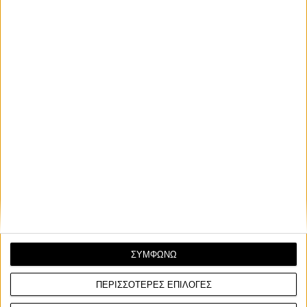
[VIDEO]
Η Honda προχώρησε σε σημαντικές βελτιώσεις στη σειρά των
ευρωπαϊκών enduro μοτοσυκλετών της οικογένε...
Νέα Μοντέλα
13/5/2024
ΣΥΜΦΩΝΩ
Honda CRF450R 2025 - Με 80s στιλιστικές επιρροές
από τα δίχρονα CR
ΠΕΡΙΣΣΟΤΕΡΕΣ ΕΠΙΛΟΓΕΣ
Πατέντες της Honda βρήκαν τον δρόμο τους για το διαδίκτυο