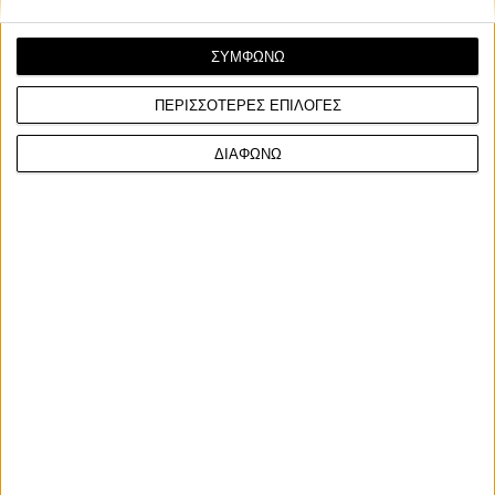
ΣΥΜΦΩΝΩ
ΠΕΡΙΣΣΟΤΕΡΕΣ ΕΠΙΛΟΓΕΣ
Νέα Μοντέλα
22/1/2025
ΔΙΑΦΩΝΩ
BMW: Η γκάμα 2025 των R 18 - Make Europe Great
Again [VIDEO]
Η γκάμα των μεγάλων Cruiser αμερικάνικου τύπου της BMW
ανανεώνεται για το 2025, με κύρια αφορμή τις ...