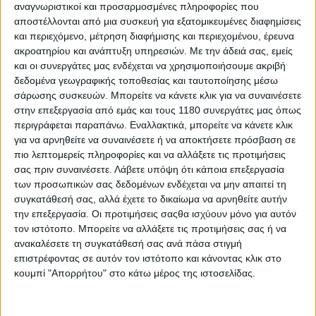
αναγνωριστικοί και προσαρμοσμένες πληροφορίες που
Η GV250X Roadster της Hyosung αναμένεται να κυκλοφορήσει
τον Ιούνιο του 2026 και πρόκειται για μία c...
αποστέλλονται από μια συσκευή για εξατομικευμένες διαφημίσεις
και περιεχόμενο, μέτρηση διαφήμισης και περιεχομένου, έρευνα
ακροατηρίου και ανάπτυξη υπηρεσιών.
Με την άδειά σας, εμείς
και οι συνεργάτες μας ενδέχεται να χρησιμοποιήσουμε ακριβή
δεδομένα γεωγραφικής τοποθεσίας και ταυτοποίησης μέσω
σάρωσης συσκευών. Μπορείτε να κάνετε κλικ για να συναινέσετε
στην επεξεργασία από εμάς και τους 1180 συνεργάτες μας όπως
περιγράφεται παραπάνω. Εναλλακτικά, μπορείτε να κάνετε κλικ
για να αρνηθείτε να συναινέσετε ή να αποκτήσετε πρόσβαση σε
πιο λεπτομερείς πληροφορίες και να αλλάξετε τις προτιμήσεις
σας πριν συναινέσετε.
Λάβετε υπόψη ότι κάποια επεξεργασία
των προσωπικών σας δεδομένων ενδέχεται να μην απαιτεί τη
συγκατάθεσή σας, αλλά έχετε το δικαίωμα να αρνηθείτε αυτήν
την επεξεργασία. Οι προτιμήσεις σαςθα ισχύουν μόνο για αυτόν
Νέα Μοντέλα
11/11/2025
τον ιστότοπο. Μπορείτε να αλλάξετε τις προτιμήσεις σας ή να
ανακαλέσετε τη συγκατάθεσή σας ανά πάσα στιγμή
EICMA: FB Mondial Spartan 600 2026 - Σπαρτιάτικο
επιστρέφοντας σε αυτόν τον ιστότοπο και κάνοντας κλικ στο
ντεμπούτο στα cruiser
κουμπί "Απορρήτου" στο κάτω μέρος της ιστοσελίδας.
Με το Spartan 600 η Mondial κάνει είσοδο στον κόσμο των
cruisers με το Spartan, ένα bobber με δυνατό...