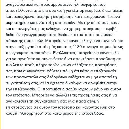
αναγνωριστικοί και προσαρμοσμένες πληροφορίες που
αποστέλλονται από μια συσκευή για εξατομικευμένες διαφημίσεις
Επικαιρότητα
20/3/2026
και περιεχόμενο, μέτρηση διαφήμισης και περιεχομένου, έρευνα
ακροατηρίου και ανάπτυξη υπηρεσιών.
Με την άδειά σας, εμείς
Kawasaki: Δοκιμές με πρωτοποριακό φυγοκεντρικό
και οι συνεργάτες μας ενδέχεται να χρησιμοποιήσουμε ακριβή
συμπιεστή υδρογόνου [VIDEO]
δεδομένα γεωγραφικής τοποθεσίας και ταυτοποίησης μέσω
Η Kawasaki κάνει ένα καθοριστικό βήμα προς μια ενεργειακά
σάρωσης συσκευών. Μπορείτε να κάνετε κλικ για να συναινέσετε
βιώσιμη εποχή, με τεχνολογία που υπόσχεται μείωση
στην επεξεργασία από εμάς και τους 1180 συνεργάτες μας όπως
κόστους και αύξηση απόδοσης. Η Kawasaki Heavy Industries
περιγράφεται παραπάνω. Εναλλακτικά, μπορείτε να κάνετε κλικ
ανακοίνωσε στις 19 Μαρτίου 2026 ...
για να αρνηθείτε να συναινέσετε ή να αποκτήσετε πρόσβαση σε
πιο λεπτομερείς πληροφορίες και να αλλάξετε τις προτιμήσεις
Επικαιρότητα
σας πριν συναινέσετε.
Λάβετε υπόψη ότι κάποια επεξεργασία
των προσωπικών σας δεδομένων ενδέχεται να μην απαιτεί τη
Kawasaki Ninja H2R: "Απογείωση" για τον
συγκατάθεσή σας, αλλά έχετε το δικαίωμα να αρνηθείτε αυτήν
πανίσχυρο 4κύλινδρο - Γίνεται βάση για κινητήρες
την επεξεργασία. Οι προτιμήσεις σαςθα ισχύουν μόνο για αυτόν
αεροπλάνων!
τον ιστότοπο. Μπορείτε να αλλάξετε τις προτιμήσεις σας ή να
Ο βιομηχανικός κολοσσός από το Akashi έχει ξεκινήσει με
ανακαλέσετε τη συγκατάθεσή σας ανά πάσα στιγμή
αφετηρία τον 1000άρη κινητήρα της υπερτροφοδ...
επιστρέφοντας σε αυτόν τον ιστότοπο και κάνοντας κλικ στο
κουμπί "Απορρήτου" στο κάτω μέρος της ιστοσελίδας.
Επικαιρότητα
Το πρώτο πρατήριο υδρογόνου της AVIN είναι