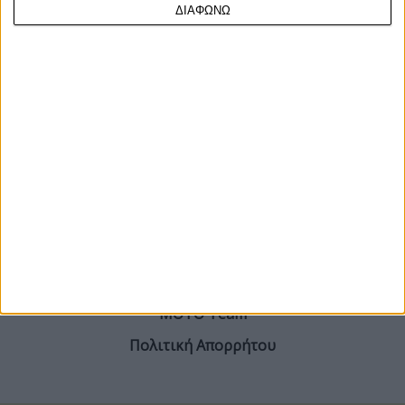
Mans το περασμένο Σαββατοκύριακο, με τον M...
ΔΙΑΦΩΝΩ
ΓΙΝΕ ΣΥΝΔΡΟΜΗΤΗΣ
Επικοινωνία
ΜΟΤΟ Team
Πολιτική Απορρήτου