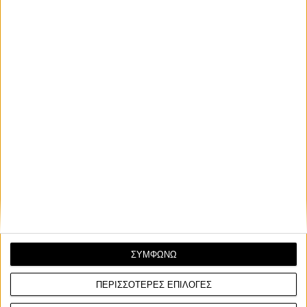
γεγονός
Το πρώτο πρατήριο υδρογόνου της AVIN βρίσκεται στους
Αγίους Θεοδώρους και πρόκειται για μία επένδυση...
Επικαιρότητα
24/4/2025
ΣΥΜΦΩΝΩ
Kawasaki H2 HySE: Η μοτοσυκλέτα με κινητήρα
υδρογόνου στο Le Mans
ΠΕΡΙΣΣΟΤΕΡΕΣ ΕΠΙΛΟΓΕΣ
Το Kawasaki H2 HySE άνοιξε την αυλαία στις 24 Ώρες του Le