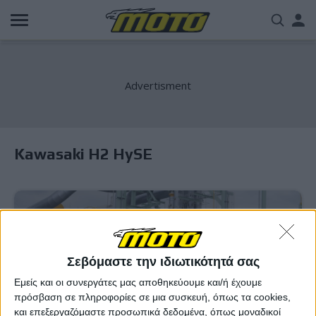
Παράκαμψη
Us
προς
το
acc
κυρίως
περιεχόμενο
me
Kawasaki H2 HySE
Σεβόμαστε την ιδιωτικότητά σας
Εμείς και οι συνεργάτες μας αποθηκεύουμε και/ή έχουμε
πρόσβαση σε πληροφορίες σε μια συσκευή, όπως τα cookies,
και επεξεργαζόμαστε προσωπικά δεδομένα, όπως μοναδικοί