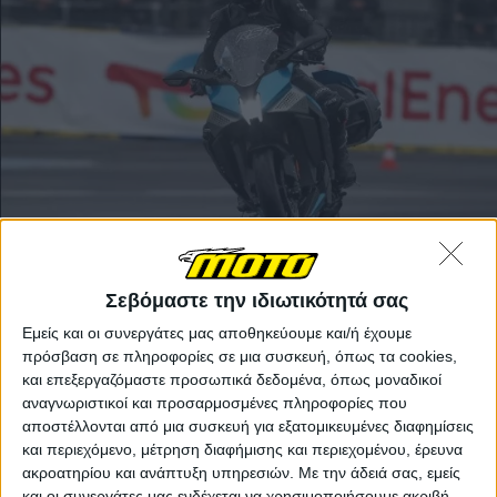
Το H2 HySE είναι η πρόταση της Kawasaki για μια
Σεβόμαστε την ιδιωτικότητά σας
εναλλακτική λύση αντί της βενζίνης ή της ηλεκτρικής
Εμείς και οι συνεργάτες μας αποθηκεύουμε και/ή έχουμε
ενέργειας. Αντί να χρησιμοποιεί το υδρογόνο για την
πρόσβαση σε πληροφορίες σε μια συσκευή, όπως τα cookies,
τροφοδοσία ενός ηλεκτροκινητήρα (όπως γίνεται με
και επεξεργαζόμαστε προσωπικά δεδομένα, όπως μοναδικοί
τις κυψέλες καυσίμου), το HySE, φέρει τον θερμικό
αναγνωριστικοί και προσαρμοσμένες πληροφορίες που
κινητήρα του Η2 και χρησιμοποιεί το αέριο αντί της
αποστέλλονται από μια συσκευή για εξατομικευμένες διαφημίσεις
βενζίνης. Τα πλεονεκτήματα αυτής της εφαρμογής
και περιεχόμενο, μέτρηση διαφήμισης και περιεχομένου, έρευνα
είναι μηδενικές εκπομπές ρύπων από την εξάτμιση,
ακροατηρίου και ανάπτυξη υπηρεσιών.
Με την άδειά σας, εμείς
με μοναδικό προϊόν της καύσης να είναι το νερό.
και οι συνεργάτες μας ενδέχεται να χρησιμοποιήσουμε ακριβή