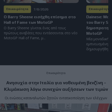
7/8/2026
Επικαιρότητα
Επικαιρότητα
Ο Barry Sheene εισήχθη επίσημα στο
Dainese: Μο
Hall of Fame των MotoGP
του Barry S
Ο Barry Sheene γίνεται ένας από τους
δημοπρατηθεί
πρώτους αναβάτες που εντάσσονται στο νέο
MotoGP
MotoGP Hall of Fame, μ...
Μία μοναδική α
εμπνευσμένη απ
δημιουργήθηκε α
Επικαιρότητα
Ανησυχία στην Ιταλία για νοθευμένη βενζίνη -
Κλιμάκωση λόγω συνεχών αυξήσεων των τιμών
Οι ενώσεις καταναλωτών ζητούν εντατικοποίηση των ελέγχων