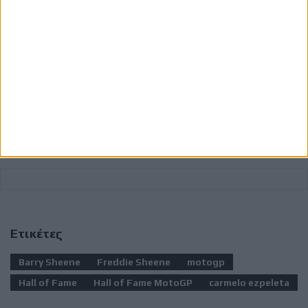
Το MotoGP Hall of Fame θεσπίστηκε το 2025
και
αποτελεί μία επιπλέον διάκριση για αναβάτες που
έχουν κατακτήσει τίτλους στην κορυφαία κατηγορία ή
έχουν σημειώσει τουλάχιστον 25 νίκες σε Grand Prix
MotoGP, τιμώντας τους κορυφαίους στην ιστορία του
θεσμού.
Ετικέτες
Barry Sheene
Freddie Sheene
motogp
Hall of Fame
Hall of Fame MotoGP
carmelo ezpeleta