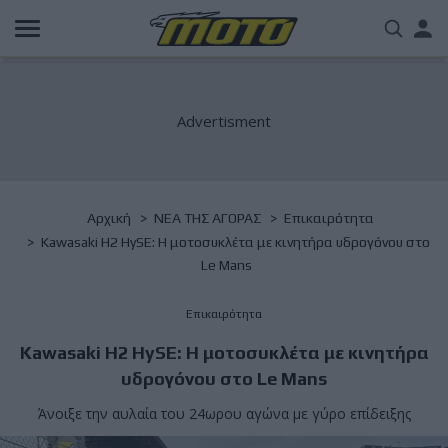
Παράκαμψη
Us
προς
το
acc
κυρίως
περιεχόμενο
me
Breadcrumb
Αρχική
NΕΑ ΤΗΣ ΑΓΟΡΑΣ
Επικαιρότητα
Kawasaki H2 HySE: Η μοτοσυκλέτα με κινητήρα υδρογόνου στο
Le Mans
Επικαιρότητα
Kawasaki H2 HySE: Η μοτοσυκλέτα με κινητήρα
υδρογόνου στο Le Mans
Άνοιξε την αυλαία του 24ωρου αγώνα με γύρο επίδειξης