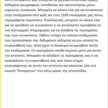
δεδομένα γεωγραφικής τοποθεσίας και ταυτοποίησης μέσω
Η χρήση υδρογόνου φέρνει, ωστόσο, και προκλήσεις,
σάρωσης συσκευών. Μπορείτε να κάνετε κλικ για να συναινέσετε
με κυριότερη την αποθήκευση του καυσίμου. Το αέριο
στην επεξεργασία από εμάς και τους 1180 συνεργάτες μας όπως
φυλάσσεται σε δύο μεγάλες δεξαμενές στο πίσω μέρος
περιγράφεται παραπάνω. Εναλλακτικά, μπορείτε να κάνετε κλικ
της μοτοσυκλέτας και αυτό είναι που δίνει την
για να αρνηθείτε να συναινέσετε ή να αποκτήσετε πρόσβαση σε
ιδιαίτερη εμφάνιση στο πίσω μέρος της με τις
πιο λεπτομερείς πληροφορίες και να αλλάξετε τις προτιμήσεις
ογκώδεις “βαλίτσες”. Οι δεξαμενές που βρίσκονται
σας πριν συναινέσετε.
Λάβετε υπόψη ότι κάποια επεξεργασία
μέσα είναι υπό πίεση περίπου 400 bar (5.800 psi!),
των προσωπικών σας δεδομένων ενδέχεται να μην απαιτεί τη
γεγονός που τις καθιστά ογκώδεις ενώ ενέχει
συγκατάθεσή σας, αλλά έχετε το δικαίωμα να αρνηθείτε αυτήν
κινδύνους σε περίπτωση πτώσης.
την επεξεργασία. Οι προτιμήσεις σαςθα ισχύουν μόνο για αυτόν
τον ιστότοπο. Μπορείτε να αλλάξετε τις προτιμήσεις σας ή να
ανακαλέσετε τη συγκατάθεσή σας ανά πάσα στιγμή
επιστρέφοντας σε αυτόν τον ιστότοπο και κάνοντας κλικ στο
κουμπί "Απορρήτου" στο κάτω μέρος της ιστοσελίδας.