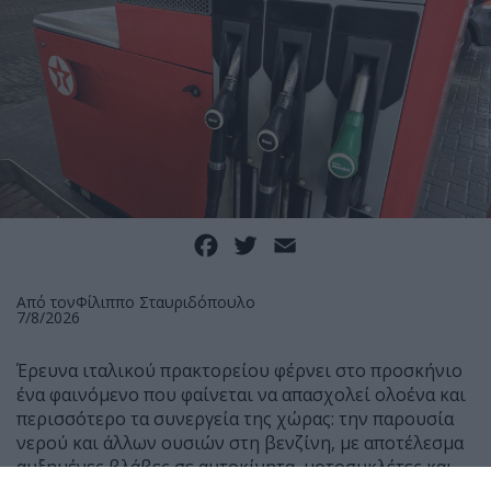
Facebook
Twitter
Email
Από τον
Φίλιππο Σταυριδόπουλο
7/8/2026
Έρευνα ιταλικού πρακτορείου φέρνει στο προσκήνιο
ένα φαινόμενο που φαίνεται να απασχολεί ολοένα και
περισσότερο τα συνεργεία της χώρας: την παρουσία
νερού και άλλων ουσιών στη βενζίνη, με αποτέλεσμα
αυξημένες βλάβες σε αυτοκίνητα, μοτοσυκλέτες και