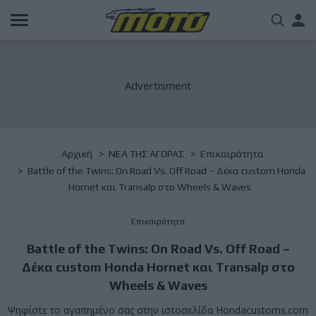
Παράκαμψη
Us
προς
το
acc
κυρίως
περιεχόμενο
me
Breadcrumb
Αρχική
NΕΑ ΤΗΣ ΑΓΟΡΑΣ
Επικαιρότητα
Battle of the Twins: On Road Vs. Off Road – Δέκα custom Honda
Hornet και Transalp στο Wheels & Waves
Επικαιρότητα
Battle of the Twins: On Road Vs. Off Road –
Δέκα custom Honda Hornet και Transalp στο
Wheels & Waves
Ψηφίστε το αγαπημένο σας στην ιστοσελίδα Hondacustoms.com