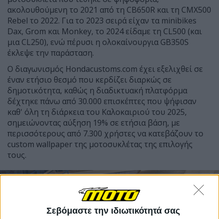
ακολουθούμενη το 2021 από τη CB650R και τη CMX500
Rebel το 2022. Για το 2023 σειρά είχαν τα minibikes
Dax, Grom και Monkey, το 2024 είδαμε τη CL500 (και
μια CL250), ενώ πέρυσι η ολοκαίνουργια GB350S
έκλεψε την παράσταση.
Ο διαγωνισμός Hondacustoms.com έχει εξελιχθεί σε
έναν ετήσιο θεσμό που κερδίζει διαρκώς σε
δημοτικότητα, καθώς η διαδικτυακή πλατφόρμα
δέχτηκε πάνω από 30.000 επισκέπτες που ψήφισαν
καθ' όλη τη διάρκεια του Καλοκαιριού του 2025,
σημειώνοντας αύξηση 19% σε ετήσια βάση, με
περισσότερους από 7.300 χρήστες να κατεβάζουν το
custom wallpaper της μοτοσυκλέτας της επιλογής
τους.
Σεβόμαστε την ιδιωτικότητά σας