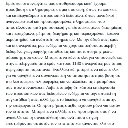
Εμείς και οι συνεργάτες μας αποθηκεύουμε και/ή έχουμε
πρόσβαση σε πληροφορίες σε μια συσκευή, όπως τα cookies,
και επεξεργαζόμαστε προσωπικά δεδομένα, όπως μοναδικοί
αναγνωριστικοί και προσαρμοσμένες πληροφορίες που
αποστέλλονται από μια συσκευή για εξατομικευμένες διαφημίσεις
και περιεχόμενο, μέτρηση διαφήμισης και περιεχομένου, έρευνα
ακροατηρίου και ανάπτυξη υπηρεσιών.
Με την άδειά σας, εμείς
και οι συνεργάτες μας ενδέχεται να χρησιμοποιήσουμε ακριβή
δεδομένα γεωγραφικής τοποθεσίας και ταυτοποίησης μέσω
σάρωσης συσκευών. Μπορείτε να κάνετε κλικ για να συναινέσετε
στην επεξεργασία από εμάς και τους 1180 συνεργάτες μας όπως
Και οι δέκα μοτοσυκλέτες – πέντε Transalp και πέντε
περιγράφεται παραπάνω. Εναλλακτικά, μπορείτε να κάνετε κλικ
Hornet – θα εκτίθενται στον χώρο του Wheels &
για να αρνηθείτε να συναινέσετε ή να αποκτήσετε πρόσβαση σε
Waves, ενώ η διαδικτυακή ψηφοφορία στο
πιο λεπτομερείς πληροφορίες και να αλλάξετε τις προτιμήσεις
hondacustoms.com θα παραμείνει ανοιχτή σε όλη τη
σας πριν συναινέσετε.
Λάβετε υπόψη ότι κάποια επεξεργασία
διάρκεια του Καλοκαιριού, όπου οι επισκέπτες του
των προσωπικών σας δεδομένων ενδέχεται να μην απαιτεί τη
ιστότοπου μπορούν να ψηφίσουν την αγαπημένη τους
συγκατάθεσή σας, αλλά έχετε το δικαίωμα να αρνηθείτε αυτήν
custom και να κατεβάσουν το αντίστοιχο wallpaper
την επεξεργασία. Οι προτιμήσεις σαςθα ισχύουν μόνο για αυτόν
για τη συσκευή τους.
τον ιστότοπο. Μπορείτε να αλλάξετε τις προτιμήσεις σας ή να
ανακαλέσετε τη συγκατάθεσή σας ανά πάσα στιγμή
Το line-up για το 2026 έχει ως εξής:
επιστρέφοντας σε αυτόν τον ιστότοπο και κάνοντας κλικ στο