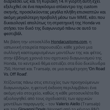
διαρκέσει ως και τη Κυριακή 14. Η γιορτή αυτή έχει
εξελιχθεί σε ένα παγκόσμιο επίκεντρο της custom
σκηνής, προσελκύοντας μεγάλα πλήθη επισκεπτών και
ακόμη μεγαλύτερη προβολή μέσω των ΜΜΕ, κάτι που
δικαιολογεί απολύτως τη στρατηγική της Honda να
στήσει τον δικό της διαγωνισμό πάνω σε αυτό το
φεστιβάλ.
Με βάση την ιστοσελίδα
Hondacustoms.com
, η
ιαπωνική εταιρεία παρουσιάζει κάθε χρόνο μια
συλλογή καστομαρισμένων μοντέλων της και φέτος,
στην έβδομη χρονιά του σχετικού διαγωνισμού της
Honda, το κεντρικό θέμα εστιάζει στα δύο δικύλινδρα
750, Hornet και Transalp, σε μια αναμέτρηση
‘On Road
Vs. Off Road’
.
Χτίζοντας πάνω στις επιτυχίες των προηγούμενων
διαγωνισμών, η φετινή έκδοση περιλαμβάνει ένα
ακόμη νέο στοιχείο, καθώς η κάθε μοτοσυκλέτα θα
αξιολογηθεί από τους σχεδιαστές των αρχικών
μοντέλων παραγωγής – τον
Valerio Aiello
(Transalp)
και τον
Giovanni Dovis
(Hornet) από το κέντρο R&D