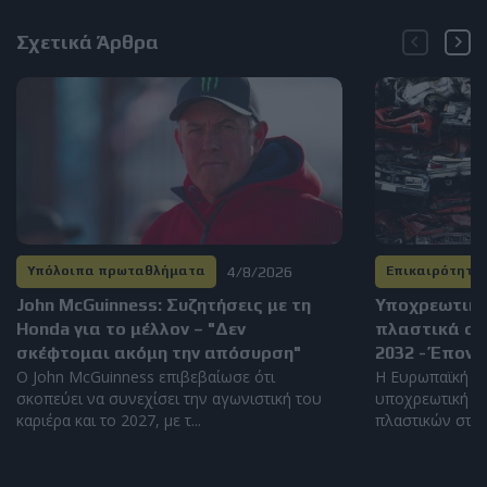
Σχετικά Άρθρα
4/8/2026
Υπόλοιπα πρωταθλήματα
Επικαιρότητα
John McGuinness: Συζητήσεις με τη
Υποχρεωτικά
Honda για το μέλλον – "Δεν
πλαστικά στ
σκέφτομαι ακόμη την απόσυρση"
2032 - Έποντ
Ο John McGuinness επιβεβαίωσε ότι
Η Ευρωπαϊκή Έ
σκοπεύει να συνεχίσει την αγωνιστική του
υποχρεωτική χ
καριέρα και το 2027, με τ...
πλαστικών στα ν