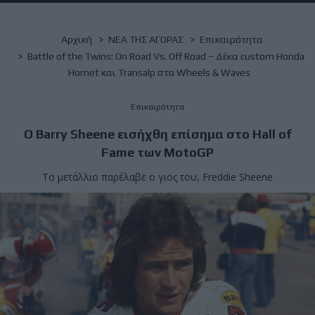
Breadcrumb
Αρχική
NΕΑ ΤΗΣ ΑΓΟΡΑΣ
Επικαιρότητα
Battle of the Twins: On Road Vs. Off Road – Δέκα custom Honda
Hornet και Transalp στο Wheels & Waves
Επικαιρότητα
Ο Barry Sheene εισήχθη επίσημα στο Hall of
Fame των MotoGP
Το μετάλλιο παρέλαβε ο γιος του, Freddie Sheene