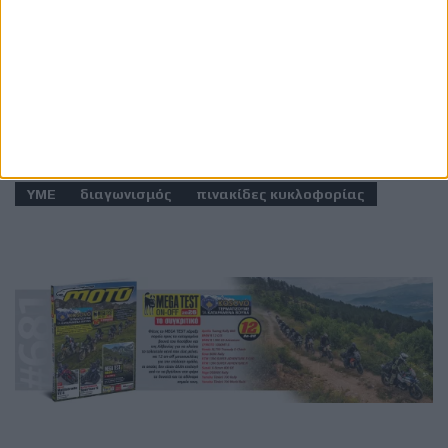
φροντίσουν να κρατήσουν καλυμμένη την αγορά ως
τότε.
Ετικέτες
ΥΜΕ
διαγωνισμός
πινακίδες κυκλοφορίας