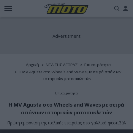
Παράκαμψη
Us
προς
το
acc
κυρίως
περιεχόμενο
me
Breadcrumb
Αρχική
NΕΑ ΤΗΣ ΑΓΟΡΑΣ
Επικαιρότητα
Η MV Agusta στο Wheels and Waves με σειρά σπάνιων
ιστορικών μοτοσυκλετών
Επικαιρότητα
Η MV Agusta στο Wheels and Waves με σειρά
σπάνιων ιστορικών μοτοσυκλετών
Πρώτη εμφάνιση της ιταλικής εταιρείας στο γαλλικό φεστιβάλ