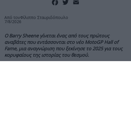
Facebook
Twitter
Email
Από τον
Φίλιππο Σταυριδόπουλο
7/8/2026
Ο Barry Sheene γίνεται ένας από τους πρώτους
αναβάτες που εντάσσονται στο νέο MotoGP Hall of
Fame, μια αναγνώριση που ξεκίνησε το 2025 για τους
κορυφαίους της ιστορίας του θεσμού.
Λίγες ημέρες πριν από το Grand Prix Μεγάλης
Βρετανίας στο Silverstone, τα MotoGP τίμησαν ένα από
τους σπουδαίους αναβάτες της ιστορίας τους. Ο Barry
Sheene εισήχθη επίσημα στο MotoGP Hall of Fame, σε
ειδική τελετή που πραγματοποιήθηκε στο κέντρο του
Λονδίνου.
Ο δύο φορές Παγκόσμιος Πρωταθλητής της
κορυφαίας κατηγορίας αγώνων μοτοσυκλέτας, το 1976
και το 1977, αποτελεί μία εμβληματική