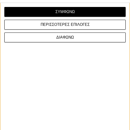
ΣΥΜΦΩΝΩ
ΠΕΡΙΣΣΟΤΕΡΕΣ ΕΠΙΛΟΓΕΣ
ΔΙΑΦΩΝΩ
Επικαιρότητα
25/11/2025
ΕΛ.ΑΣ: 21η εβδομάδα “Μηδενική ανοχή στη μη χρήση
κράνους” Μείωση με 1.100 παραβάσεις σε 16.611
ελέγχους
Περισσότερες από 1.200 παραβάσεις για μη χρήση κράνους
καταγράφηκαν μέσα σε μόλις μία εβδομάδα, σύμφ...