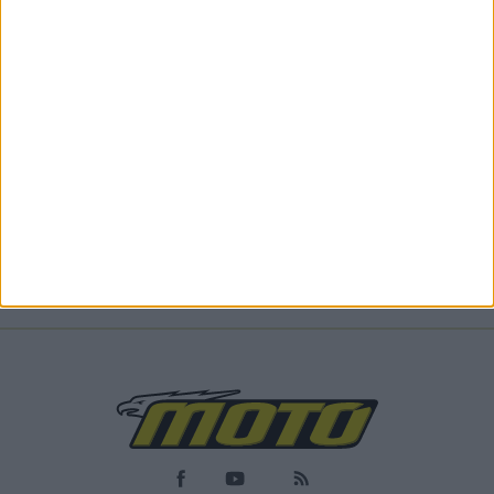
ΑΓΩΝΕΣ
22/10/2025
Τα νέα κράνη που περνούν τις ειδικές
προδιαγραφές FRHPhe-02 από την FIM - Κάνοντας
τους αγώνες πιο ασφαλείς
Η FIM ανακοινώνει σειρά εγκεκριμένων κρανών, σύμφωνα με
το πρότυπο FRHPhe-02, ανάμεσά τους και νέα o...