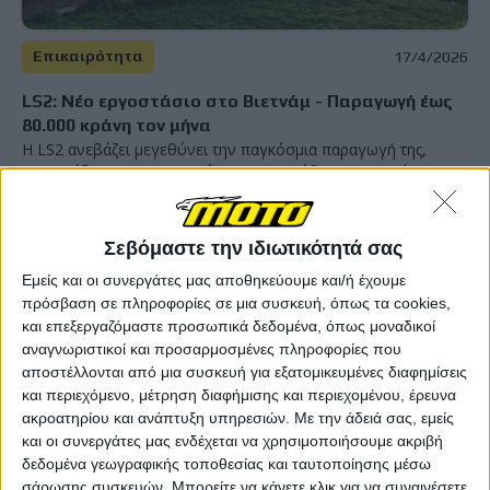
Επικαιρότητα
17/4/2026
LS2: Νέο εργοστάσιο στο Βιετνάμ - Παραγωγή έως
80.000 κράνη τον μήνα
Η LS2 ανεβάζει μεγεθύνει την παγκόσμια παραγωγή της,
εγκαινιάζοντας μια υπερσύγχρονη μονάδα στο Βιετνάμ,
απαντώντας στην διαρκώς αυξανόμενη ζήτηση σε Ευρώπη και
Ηνωμένο Βασίλειο. Η LS2 κάνει ένα απ...
Σεβόμαστε την ιδιωτικότητά σας
Επικαιρότητα
Εμείς και οι συνεργάτες μας αποθηκεύουμε και/ή έχουμε
Μείωση ΦΠΑ στα κράνη: Το νομοθετικό παράθυρο
πρόσβαση σε πληροφορίες σε μια συσκευή, όπως τα cookies,
για το 6%!
και επεξεργαζόμαστε προσωπικά δεδομένα, όπως μοναδικοί
Η μείωση ΦΠΑ στα κράνη είναι ένα ζήτημα που μας
αναγνωριστικοί και προσαρμοσμένες πληροφορίες που
απασχόλησε εδώ στο MOTO έντονα στις αρχές της δεκαετ...
αποστέλλονται από μια συσκευή για εξατομικευμένες διαφημίσεις
και περιεχόμενο, μέτρηση διαφήμισης και περιεχομένου, έρευνα
ακροατηρίου και ανάπτυξη υπηρεσιών.
Με την άδειά σας, εμείς
Επικαιρότητα
και οι συνεργάτες μας ενδέχεται να χρησιμοποιήσουμε ακριβή
Έξι χρόνια μειωμένος συντελεστής ΦΠΑ στα κράνη
δεδομένα γεωγραφικής τοποθεσίας και ταυτοποίησης μέσω
στο 13% και ο λόγος που δεν γίνεται 0%
σάρωσης συσκευών. Μπορείτε να κάνετε κλικ για να συναινέσετε