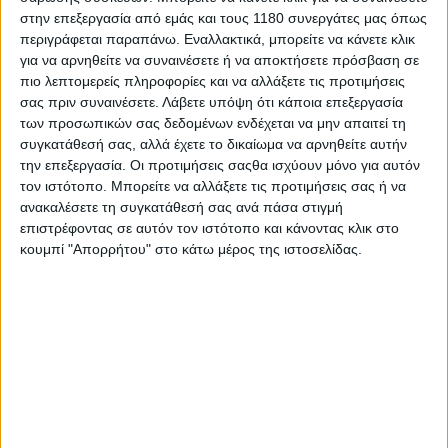
Μερίδα του κόσμου εξακολουθεί να αγνοεί πως το ΦΠΑ στα
στην επεξεργασία από εμάς και τους 1180 συνεργάτες μας όπως
κράνη έχει μειωθεί εδώ και έξι χρόνια και πως...
περιγράφεται παραπάνω. Εναλλακτικά, μπορείτε να κάνετε κλικ
για να αρνηθείτε να συναινέσετε ή να αποκτήσετε πρόσβαση σε
πιο λεπτομερείς πληροφορίες και να αλλάξετε τις προτιμήσεις
σας πριν συναινέσετε.
Λάβετε υπόψη ότι κάποια επεξεργασία
των προσωπικών σας δεδομένων ενδέχεται να μην απαιτεί τη
συγκατάθεσή σας, αλλά έχετε το δικαίωμα να αρνηθείτε αυτήν
την επεξεργασία. Οι προτιμήσεις σαςθα ισχύουν μόνο για αυτόν
τον ιστότοπο. Μπορείτε να αλλάξετε τις προτιμήσεις σας ή να
ανακαλέσετε τη συγκατάθεσή σας ανά πάσα στιγμή
επιστρέφοντας σε αυτόν τον ιστότοπο και κάνοντας κλικ στο
κουμπί "Απορρήτου" στο κάτω μέρος της ιστοσελίδας.
Επικαιρότητα
31/12/2025
Η Mips εξαγόρασε την Koroyd: Σημαντική εξέλιξη
στην κατασκευή των κρανών!
Η Mips είναι η εταιρεία που προσπαθεί να αλλάξει το
μοναδικό πράγμα που δεν έχει εξελιχθεί στα κράνη...