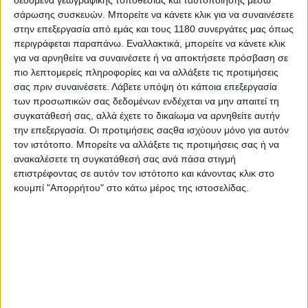
ήταν να επιτρέπουν μεγαλύτερα ποσοστά
σάρωσης συσκευών. Μπορείτε να κάνετε κλικ για να συναινέσετε
κινητικότητας χωρίς να αυξάνουν τον όγκο του
στην επεξεργασία από εμάς και τους 1180 συνεργάτες μας όπως
κράνους και φυσικά, εκείνο που περισσότερο μας
περιγράφεται παραπάνω. Εναλλακτικά, μπορείτε να κάνετε κλικ
καίει όλους μας, το βάρος.
για να αρνηθείτε να συναινέσετε ή να αποκτήσετε πρόσβαση σε
Μία λύση όπως της Koroyd ήταν ιδανική και αυτό μου
πιο λεπτομερείς πληροφορίες και να αλλάξετε τις προτιμήσεις
το είχε ήδη αναλύσει σχεδόν δύο χρόνια πριν, ο
σας πριν συναινέσετε.
Λάβετε υπόψη ότι κάποια επεξεργασία
γιατρός που βρίσκεται πίσω από την Mips.
των προσωπικών σας δεδομένων ενδέχεται να μην απαιτεί τη
συγκατάθεσή σας, αλλά έχετε το δικαίωμα να αρνηθείτε αυτήν
Εκείνο που έχει καταφέρει η Koroyd είναι να φτιάξει
την επεξεργασία. Οι προτιμήσεις σαςθα ισχύουν μόνο για αυτόν
ένα ειδικό καλαμάκι και ενώνοντας πολλά κοντά
τον ιστότοπο. Μπορείτε να αλλάξετε τις προτιμήσεις σας ή να
κομμάτια του μεταξύ τους να δημιουργήσει ένα
ανακαλέσετε τη συγκατάθεσή σας ανά πάσα στιγμή
στρώμα το οποίο είναι ελαφρύτερο από το αντίστοιχο
επιστρέφοντας σε αυτόν τον ιστότοπο και κάνοντας κλικ στο
αφρώδες, έχει καλύτερες απορροφητικές ικανότητες
κουμπί "Απορρήτου" στο κάτω μέρος της ιστοσελίδας.
και το πιο σημαντικό, προσφέρει πολύ υψηλή διαπνοή
καθότι καλαμάκι είναι αυτό και άρα έχει κενό στην
μέση.