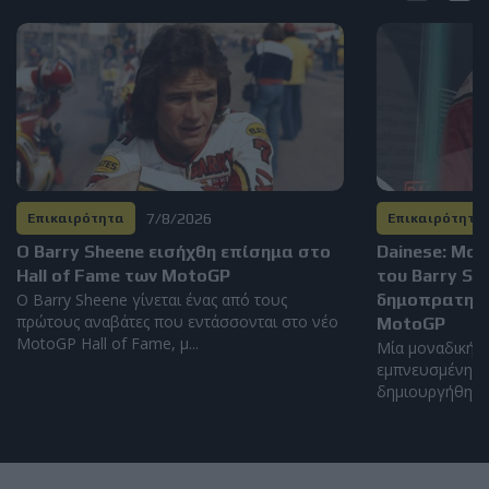
7/8/2026
Επικαιρότητα
Επικαιρότητα
Ο Barry Sheene εισήχθη επίσημα στο
Dainese: Μο
Hall of Fame των MotoGP
του Barry S
Ο Barry Sheene γίνεται ένας από τους
δημοπρατηθεί
πρώτους αναβάτες που εντάσσονται στο νέο
MotoGP
MotoGP Hall of Fame, μ...
Μία μοναδική α
εμπνευσμένη απ
δημιουργήθηκε α