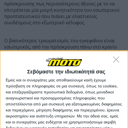
πρόσκρουσης πως περισσότερους άξονες με το να
επιτρέπεται μία μικρή κινητικότητα του εσωτερικού
προστατευτικού που πιάνει με ελαστικούς
συνδέσμους στο εξωτερικό κέλυφος.
Ο βασικότερος τραυματισμός του εγκεφάλου είναι
εσωτερικός, από την πρόσκρουση πάνω στο κρανίο
όταν με βίαιο τρόπο σταματά η κινητικότητα που είχε
ήδη το σώμα. Τα κράνη αποτρέπουν το χτύπημα
εξωτερικά του κρανίου μας, προστατεύουν το
Σεβόμαστε την ιδιωτικότητά σας
πρόσωπο και έπειτα έχουν μία σημαντική επιτυχία
στο να απορροφήσουν δυνάμεις ώστε ο τραυματισμός
Εμείς και οι συνεργάτες μας αποθηκεύουμε και/ή έχουμε
του εγκεφάλου από το απότομο σταμάτημα να είναι
πρόσβαση σε πληροφορίες σε μια συσκευή, όπως τα cookies,
μικρότερος.
και επεξεργαζόμαστε προσωπικά δεδομένα, όπως μοναδικοί
αναγνωριστικοί και προσαρμοσμένες πληροφορίες που
Θα μπορούσε ακριβώς αυτό να γίνει καλύτερο και
αποστέλλονται από μια συσκευή για εξατομικευμένες διαφημίσεις
είναι το ζήτημα που έχει δώσει λύση η Mips για αυτό
και περιεχόμενο, μέτρηση διαφήμισης και περιεχομένου, έρευνα
και κατάφερε να γίνει μία εταιρεία εκατομμυρίων.
ακροατηρίου και ανάπτυξη υπηρεσιών.
Με την άδειά σας, εμείς
Το πρόβλημα τους προς την δική τους τώρα εξέλιξη
και οι συνεργάτες μας ενδέχεται να χρησιμοποιήσουμε ακριβή
δεδομένα γεωγραφικής τοποθεσίας και ταυτοποίησης μέσω