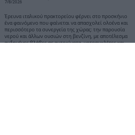
7/8/2026
Έρευνα ιταλικού πρακτορείου φέρνει στο προσκήνιο
ένα φαινόμενο που φαίνεται να απασχολεί ολοένα και
περισσότερο τα συνεργεία της χώρας: την παρουσία
νερού και άλλων ουσιών στη βενζίνη, με αποτέλεσμα
αυξημένες βλάβες σε αυτοκίνητα, μοτοσυκλέτες και
scooter.
Σύμφωνα με μαρτυρίες μηχανικών, τους τελευταίους
μήνες έχουν αυξηθεί αισθητά τα οχήματα που
φτάνουν στα συνεργεία μετά από ανεφοδιασμό,
παρουσιάζοντας δυσκολία εκκίνησης ή ακόμη και
πλήρη διακοπή λειτουργίας του κινητήρα.
Ο Giancarlo Lanza, ιδιοκτήτης συνεργείου στη Ρώμη,
δήλωσε χαρακτηριστικά ότι μέσα σε 50 χρόνια
εργασίας δεν είχε συναντήσει τόσα περιστατικά με
παρουσία νερού σε βενζίνη όσο τους τελευταίους έξι
μήνες. Αντίστοιχη είναι και η εικόνα στα δίκυκλα, με