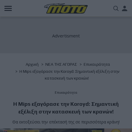
Παράκαμψη
Us
προς
το
acc
κυρίως
περιεχόμενο
me
Breadcrumb
Αρχική
NΕΑ ΤΗΣ ΑΓΟΡΑΣ
Επικαιρότητα
Η Mips εξαγόρασε την Koroyd: Σημαντική εξέλιξη στην
κατασκευή των κρανών!
Επικαιρότητα
Η Mips εξαγόρασε την Koroyd: Σημαντική
εξέλιξη στην κατασκευή των κρανών!
Θα εκτοξεύσει την επέκτασή της σε περισσότερα κράνη!