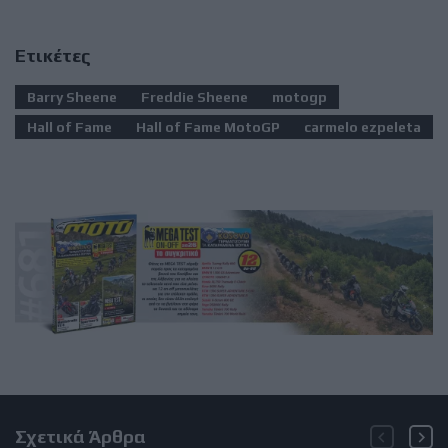
Ετικέτες
Barry Sheene
Freddie Sheene
motogp
Hall of Fame
Hall of Fame MotoGP
carmelo ezpeleta
Σχετικά Άρθρα