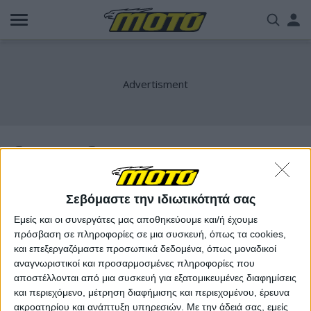
Παράκαμψη
Us
προς
το
acc
κυρίως
περιεχόμενο
me
Sportster S
Σεβόμαστε την ιδιωτικότητά σας
Εμείς και οι συνεργάτες μας αποθηκεύουμε και/ή έχουμε
πρόσβαση σε πληροφορίες σε μια συσκευή, όπως τα cookies,
και επεξεργαζόμαστε προσωπικά δεδομένα, όπως μοναδικοί
αναγνωριστικοί και προσαρμοσμένες πληροφορίες που
αποστέλλονται από μια συσκευή για εξατομικευμένες διαφημίσεις
και περιεχόμενο, μέτρηση διαφήμισης και περιεχομένου, έρευνα
ακροατηρίου και ανάπτυξη υπηρεσιών.
Με την άδειά σας, εμείς