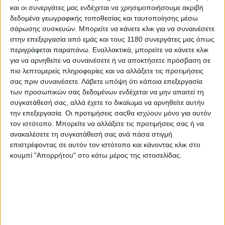
και οι συνεργάτες μας ενδέχεται να χρησιμοποιήσουμε ακριβή
δεδομένα γεωγραφικής τοποθεσίας και ταυτοποίησης μέσω
Επικαιρότητα
10/6/2026
σάρωσης συσκευών. Μπορείτε να κάνετε κλικ για να συναινέσετε
στην επεξεργασία από εμάς και τους 1180 συνεργάτες μας όπως
Η Harley-Davidson επαναπατρίζει την παραγωγή
περιγράφεται παραπάνω. Εναλλακτικά, μπορείτε να κάνετε κλικ
της στις ΗΠΑ υπό την πίεση της κυβέρνησης Τραμπ
για να αρνηθείτε να συναινέσετε ή να αποκτήσετε πρόσβαση σε
Η Harley-Davidson ανακοίνωσε την Τρίτη 9 Ιουνίου 2026 πως
πιο λεπτομερείς πληροφορίες και να αλλάξετε τις προτιμήσεις
η πλατφόρμα των Revolution Max μοντέλων – Pan America,
σας πριν συναινέσετε.
Λάβετε υπόψη ότι κάποια επεξεργασία
Sportster S και Nightster – που κατασκευάζονται στην
των προσωπικών σας δεδομένων ενδέχεται να μην απαιτεί τη
Ταϊλάνδη θα επιστρέψει στις ΗΠΑ. ...
συγκατάθεσή σας, αλλά έχετε το δικαίωμα να αρνηθείτε αυτήν
την επεξεργασία. Οι προτιμήσεις σαςθα ισχύουν μόνο για αυτόν
Επικαιρότητα
τον ιστότοπο. Μπορείτε να αλλάξετε τις προτιμήσεις σας ή να
ανακαλέσετε τη συγκατάθεσή σας ανά πάσα στιγμή
Ανάκληση Harley-Davidson Sportster S - Για πιθανό
επιστρέφοντας σε αυτόν τον ιστότοπο και κάνοντας κλικ στο
σπάσιμο της τιμονόπλακας
κουμπί "Απορρήτου" στο κάτω μέρος της ιστοσελίδας.
Μέσω του ευρωπαϊκού συστήματος ανακλήσεων RAPEX,
ανακοινώθηκε η ανάκληση των Harley-Davidson Sportst...