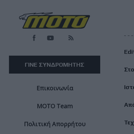
F
M
Edi
M
ΓΙΝΕ ΣΥΝΔΡΟΜΗΤΗΣ
Στο
Ιστ
Επικοινωνία
Απ
ΜΟΤΟ Team
Τεχ
Πολιτική Απορρήτου