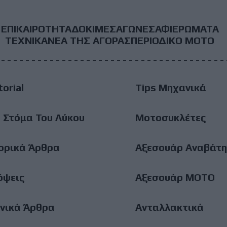
ΕΠΙΚΑΙΡΟΤΗΤΑ
ΔΟΚΙΜΕΣ
ΑΓΩΝΕΣ
ΑΦΙΕΡΩΜΑΤΑ
ooter
ΤΕΧΝΙΚΑ
ΝΕΑ ΤΗΣ ΑΓΟΡΑΣ
ΠΕΡΙΟΔΙΚΟ ΜΟΤΟ
ain
torial
Tips Μηχανικά
enu
 Στόμα Του Λύκου
Μοτοσυκλέτες
ορικά Άρθρα
Αξεσουάρ Αναβάτη
όψεις
Αξεσουάρ ΜΟΤΟ
νικά Άρθρα
Ανταλλακτικά