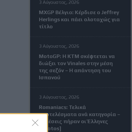
3 Αύγουστος, 2026
MXGP Βέλγιο: Κέρδισε ο Jeffrey
Herlings και πάει ολοταχώς για
τίτλο
3 Αύγουστος, 2026
MotoGP: Η KTM σκέφτεται να
διώξει τον Vinales στην μέση
της σεζόν – Η απάντηση του
Ισπανού
3 Αύγουστος, 2026
Romaniacs: Τελικά
αποτελέσματα ανά κατηγορία –
Τι θέσεις πήραν οι Έλληνες
[Photos]