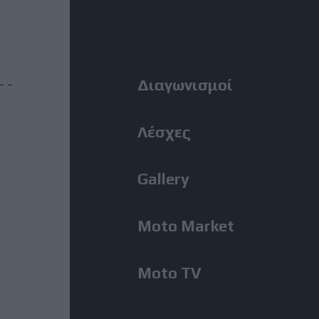
MotoGP: Ο Lecuona θα
Right
αντικαταστήσει τον Aldeguer
στο Silverstone
Menu
Διαγωνισμοί
31 Ιούλιος, 2026
BMW M1300GS: Από το 2019 το
ακούμε, μόλις εμφανίστηκε για
Λέσχες
πρώτη φορά!
Gallery
31 Ιούλιος, 2026
Romaniacs, 2η Μέρα: Νίκη
Moto Market
Κουζή και αποτελέσματα ανά
κατηγορία – Τι θέση πήραν οι
άλλοι Έλληνες [Photos]
Moto TV
31 Ιούλιος, 2026