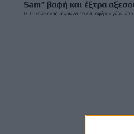
Sam” βαφή και έξτρα αξεσο
Η Triumph αναζωπυρώνει το ενδιαφέρον γύρω από τη