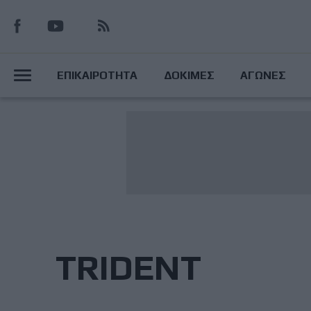
Παράκαμψη
προς
το
Main
κυρίως
ΕΠΙΚΑΙΡΟΤΗΤΑ
ΔΟΚΙΜΕΣ
ΑΓΩΝΕΣ
περιεχόμενο
Menu
TRIDENT