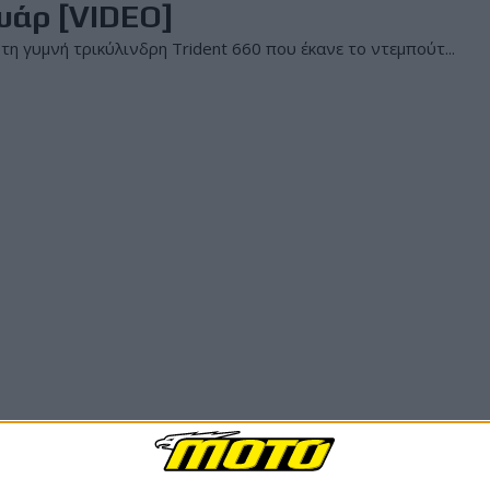
υάρ [VIDEO]
 γυμνή τρικύλινδρη Trident 660 που έκανε το ντεμπούτ...