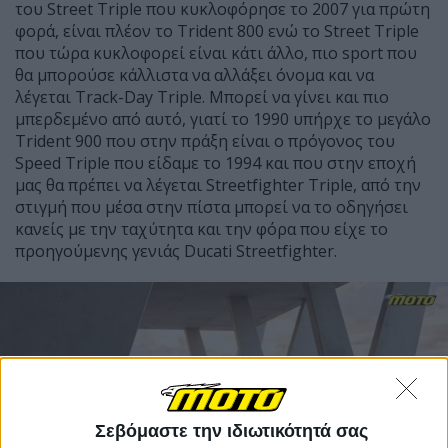
του
Street
Triple
που κυκλοφόρησε το 2007 για πρώτη
φορά, είναι πλέον το
Trident
800 ενώ το
Street
Triple
που τώρα κυκλοφορεί είναι κάτι άλλο, πιο
sport
που
θα μπορούσε κάλλιστα να αλλάξει όνομα και να
λέγεται
Track
-
Day
Triple
. Μπορεί να γίνει και πιο
μπερδεμένο από αυτό, γιατί το 1990 υπήρχε το μεγάλο
Trident
900 που στην πράξη είναι ο πρόγονος του
Speed
Triple
που είδαμε το 1994 και που στην εποχή
μας θα πρέπει να λέγεται
Streetfighter
Triple
, από την
στιγμή που μέσα στην πίστα μπορεί να το οδηγήσει
κανείς με την ταχύτητα και την φόρα που είχε το
προηγούμενης γενιάς
Ducati
Streetfighter
.
Σεβόμαστε την ιδιωτικότητά σας