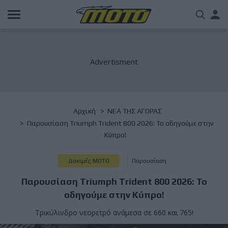
Παράκαμψη
Us
προς
το
acc
κυρίως
περιεχόμενο
me
Breadcrumb
Αρχική
NΕΑ ΤΗΣ ΑΓΟΡΑΣ
Παρουσίαση Triumph Trident 800 2026: Το οδηγούμε στην
Κύπρο!
Δοκιμές ΜΟΤΟ
Παρουσίαση
Παρουσίαση Triumph Trident 800 2026: Το
οδηγούμε στην Κύπρο!
Τρικύλινδρο νεορετρό ανάμεσα σε 660 και 765!