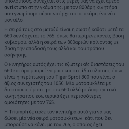
υπόλοιπους, συνεχίζει στις μέρες μας να έχει άμεσο
αντίκτυπο στην γκάμα της, με τον 800άρη κινητήρα
που γνωρίσαμε πέρσι να έρχεται σε ακόμη ένα νέο
μοντέλο.
Η σειρά τους στο μεταξύ είναι η σωστή καθότι μετά τα
660 δεν έρχεται το 765, όπως θα περίμενε κανείς βάση
κυβισμού, αλλά η σειρά των 800αριών κρίνοντας με
βάση την απόδοσή τους αλλά και του τρόπου
οδήγησης.
Ο κινητήρας αυτός έχει τις εξωτερικές διαστάσεις του
660 και άρα μπορεί να μπει και στο ίδιο πλαίσιο, όπως
είναι η περίπτωση του
Tiger
Sprot
800 που είναι ο
άξιος συνεχιστής του 1050. Μία μοτοσυκλέτα με
διαστάσεις όμοιες με του 660 αλλά με διαφορετικό
κινητήρα που εσωτερικά έχει περισσότερες
ομοιότητες με τον 765.
Η
Triumph
έφτιαξε τον κινητήρα αυτό για να μας
δώσει μία νέα σειρά μοτοσυκλετών, κάτι που δεν
μπορούσε να κάνει με τον 765, ο οποίος έχει