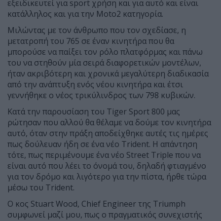
εξειδικευτεί για
sport
χρήση και για αυτό και είναι
κατάλληλος και για την
Moto
2 κατηγορία.
Μιλώντας με τον άνθρωπο που τον σχεδίασε, η
μετατροπή του 765 σε έναν κινητήρα που θα
μπορούσε να παίξει τον ρόλο πλατφόρμας και πάνω
του να στηθούν μία σειρά διαφορετικών μοντέλων,
ήταν ακριβότερη και χρονικά μεγαλύτερη διαδικασία
από την ανάπτυξη ενός νέου κινητήρα και έτσι
γεννήθηκε ο νέος τρικύλινδρος των 798 κυβικών.
Κατά την παρουσίαση του
Tiger
Sport
800 μας
ρώτησαν που αλλού θα θέλαμε να δούμε τον κινητήρα
αυτό, όταν στην πράξη αποδείχθηκε αυτές τις ημέρες
πως δούλευαν ήδη σε ένα νέο
Trident
. Η απάντηση
τότε, πως περιμένουμε ένα νέο
Street
Triple
που να
είναι αυτό που λέει το όνομά του, δηλαδή φτιαγμένο
για τον δρόμο και λιγότερο για την πίστα, ήρθε τώρα
μέσω του
Trident
.
Ο κος
Stuart
Wood
,
Chief
Engineer
της
Triumph
συμφωνεί μαζί μου, πως ο πραγματικός συνεχιστής