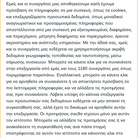
Εμείς και οι συνεργάτες μας αποθηκεύουμε και/ή έχουμε
πρόσβαση σε πληροφορίες σε μια συσκευή, όπως τα cookies,
και επεξεργαζόμαστε προσωπικά δεδομένα, όπως μοναδικοί
αναγνωριστικοί και προσαρμοσμένες πληροφορίες που
αποστέλλονται από μια συσκευή για εξατομικευμένες διαφημίσεις
και περιεχόμενο, μέτρηση διαφήμισης και περιεχομένου, έρευνα
ακροατηρίου και ανάπτυξη υπηρεσιών.
Με την άδειά σας, εμείς
και οι συνεργάτες μας ενδέχεται να χρησιμοποιήσουμε ακριβή
Οπότε οι δύο διαφορετικές σειρές γυμνών
δεδομένα γεωγραφικής τοποθεσίας και ταυτοποίησης μέσω
μοτοσυκλετών που είχε η
Triumph
, έχουν
σάρωσης συσκευών. Μπορείτε να κάνετε κλικ για να συναινέσετε
εξειδικευτεί τόσο πολύ που πλέον έχουν αλλάξει θέση
στην επεξεργασία από εμάς και τους 1180 συνεργάτες μας όπως
στην γκάμα της εταιρείας και χρειάζονται νέα μοντέλα
περιγράφεται παραπάνω. Εναλλακτικά, μπορείτε να κάνετε κλικ
που θα μπορέσουν να καλύψουν το κενό αυτό. Σε αυτό
για να αρνηθείτε να συναινέσετε ή να αποκτήσετε πρόσβαση σε
το σημείο θα ήταν εξαιρετικά ενδιαφέρον να δούμε τι
πιο λεπτομερείς πληροφορίες και να αλλάξετε τις προτιμήσεις
θα κάνει η
Triumph
με την
Daytona
. Θα μας δώσει μία
σας πριν συναινέσετε.
Λάβετε υπόψη ότι κάποια επεξεργασία
φανταστική
supersport
με τον κινητήρα του 765 ή θα
των προσωπικών σας δεδομένων ενδέχεται να μην απαιτεί τη
στοχεύσει στην υψηλότερη ροπή και την διαφορετική
συγκατάθεσή σας, αλλά έχετε το δικαίωμα να αρνηθείτε αυτήν
ευστροφία του 798; Ο ίδιος ο
Wood
θα ήθελε την
την επεξεργασία. Οι προτιμήσεις σαςθα ισχύουν μόνο για αυτόν
άποψη του κοινού, όπως είπε.
τον ιστότοπο. Μπορείτε να αλλάξετε τις προτιμήσεις σας ή να
ανακαλέσετε τη συγκατάθεσή σας ανά πάσα στιγμή
Αντιλαμβάνεστε λοιπόν τώρα, τι ήρθε να κάνει στη
επιστρέφοντας σε αυτόν τον ιστότοπο και κάνοντας κλικ στο
ζωή μας το νέο
Trident
800. Κι ενώ σε απόλυτα